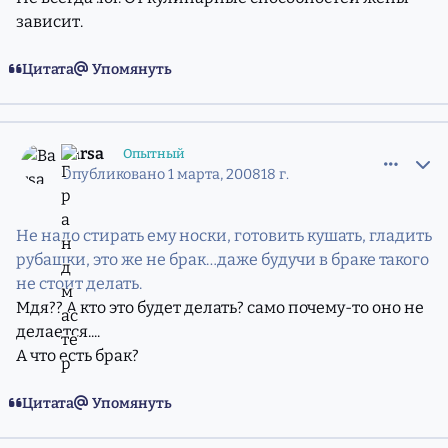
зависит.
Цитата
Упомянуть
comment_5211608
Статистика авторов
Barsa
Опытный
Опубликовано
1 марта, 2008
18 г.
Не надо стирать ему носки, готовить кушать, гладить
рубашки, это же не брак…даже будучи в браке такого
не стоит делать.
Мдя?? А кто это будет делать? само почему-то оно не
делается....
А что есть брак?
Цитата
Упомянуть