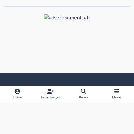
Светлый режим
Темный режим
Системные предпочтения
v
Войти
Регистрация
Поиск
Меню
k
Обратная связь
Cookie-файлы
RSS
Форум Академгородка, Новосибирск