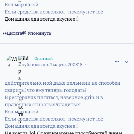
Кошмар какой.
Если средства позволяют- почему нет :lol:
Домашняя еда всегда вкуснее :)
Цитата
Упомянуть
comment_5211584
Статистика авторов
Wild
Опытный
Опубликовано
1 марта, 2008
18 г.
действительно. мой даже пельмени не способен
сварить:( что ему теперь, голодать?
В ресторанах питаться, наверное :grin: и в
прачечных стираться/гладиться.
Кошмар какой.
Если средства позволяют- почему нет :lol:
Домашняя еда всегда вкуснее :)
Не всегда :lol: От кулинарные способностей жены