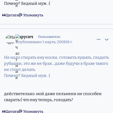
Почему? Бедный муж. :(
Цитата
Упомянуть
comment_5211112
Статистика авторов
Марусич
Пользователь
Опубликовано
1 марта, 2008
18 г.
Не надо стирать ему носки, готовить кушать, гладить
рубашки, это же не брак…даже будучи в браке такого
не стоит делать.
Почему? Бедный муж. :(
действительно. мой даже пельмени не способен
сварить:( что ему теперь, голодать?
Цитата
Упомянуть