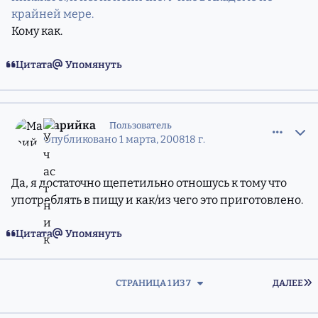
крайней мере.
Кому как.
Цитата
Упомянуть
comment_5211635
Статистика авторов
Марийка
Пользователь
Опубликовано
1 марта, 2008
18 г.
Да, я достаточно щепетильно отношусь к тому что
употреблять в пищу и как/из чего это приготовлено.
Цитата
Упомянуть
П
СТРАНИЦА 1 ИЗ 7
ДАЛЕЕ