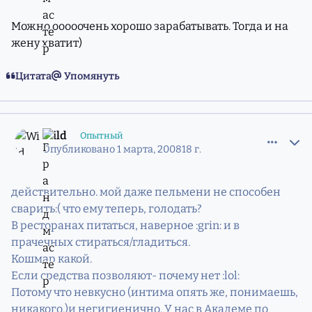
Можно ооооочень хорошо зарабатывать. Тогда и на
жену хватит)
Цитата
Упомянуть
comment_5211627
Статистика авторов
Wild
Опытный
Опубликовано
1 марта, 2008
18 г.
действительно. мой даже пельмени не способен
сварить:( что ему теперь, голодать?
В ресторанах питаться, наверное :grin: и в
прачечных стираться/гладиться.
Кошмар какой.
Если средства позволяют- почему нет :lol:
Потому что невкусно (интима опять же, понимаешь,
никакого.)и негигиенично. У нас в Академе по