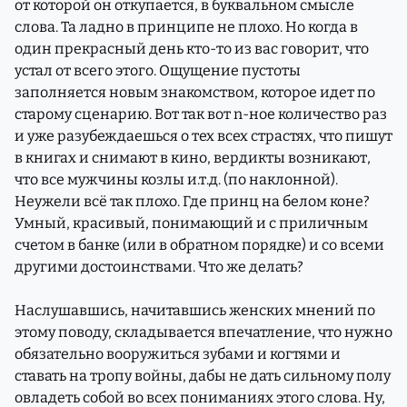
от которой он откупается, в буквальном смысле
слова. Та ладно в принципе не плохо. Но когда в
один прекрасный день кто-то из вас говорит, что
устал от всего этого. Ощущение пустоты
заполняется новым знакомством, которое идет по
старому сценарию. Вот так вот n-ное количество раз
и уже разубеждаешься о тех всех страстях, что пишут
в книгах и снимают в кино, вердикты возникают,
что все мужчины козлы и.т.д. (по наклонной).
Неужели всё так плохо. Где принц на белом коне?
Умный, красивый, понимающий и с приличным
счетом в банке (или в обратном порядке) и со всеми
другими достоинствами. Что же делать?
Наслушавшись, начитавшись женских мнений по
этому поводу, складывается впечатление, что нужно
обязательно вооружиться зубами и когтями и
ставать на тропу войны, дабы не дать сильному полу
овладеть собой во всех пониманиях этого слова. Ну,