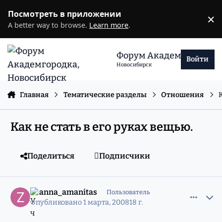
Перейти к содержанию
Посмотреть в приложении
×
D
A better way to browse.
Learn more
.
Форум Академгородка
Войти
Новосибирск
Главная
Тематические разделы
Отношения
Как не стать в его руках вещью.
Поделиться
Подписчики
comment_5211095
Статистика авторов
zhanna_amanitas
Пользователь
Опубликовано
1 марта, 2008
18 г.