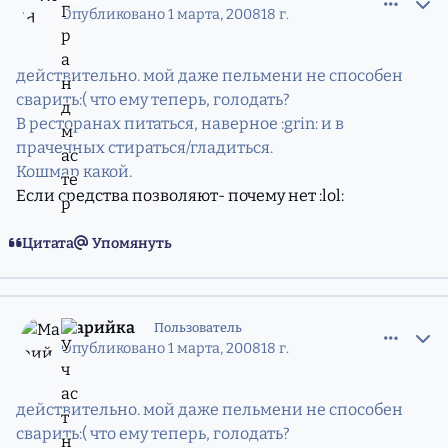
Опубликовано
1 марта, 2008
18 г.
действительно. мой даже пельмени не способен
сварить:( что ему теперь, голодать?
В ресторанах питаться, наверное :grin: и в
прачечных стираться/гладиться.
Кошмар какой.
Если средства позволяют- почему нет :lol:
Цитата
Упомянуть
comment_5211565
Статистика авторов
Марийка
Пользователь
Опубликовано
1 марта, 2008
18 г.
действительно. мой даже пельмени не способен
сварить:( что ему теперь, голодать?