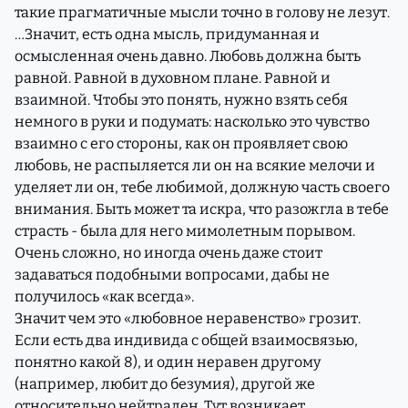
такие прагматичные мысли точно в голову не лезут.
…Значит, есть одна мысль, придуманная и
осмысленная очень давно. Любовь должна быть
равной. Равной в духовном плане. Равной и
взаимной. Чтобы это понять, нужно взять себя
немного в руки и подумать: насколько это чувство
взаимно с его стороны, как он проявляет свою
любовь, не распыляется ли он на всякие мелочи и
уделяет ли он, тебе любимой, должную часть своего
внимания. Быть может та искра, что разожгла в тебе
страсть - была для него мимолетным порывом.
Очень сложно, но иногда очень даже стоит
задаваться подобными вопросами, дабы не
получилось «как всегда».
Значит чем это «любовное неравенство» грозит.
Если есть два индивида с общей взаимосвязью,
понятно какой 8), и один неравен другому
(например, любит до безумия), другой же
относительно нейтрален. Тут возникает