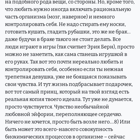
на подобного рода вещи, со стороны. Но, кроме того,
что любить нужно иногда включать рациональную
часть организма (мозг, наверное) и немного
контролировать себя. Не надо стирать ему носки,
готовить кушать, гладить рубашки, это же не брак…
даже будучи в браке такого не стоит делать. Все
люди играют в игры (так считает Эрик Берн), просто
можно не заметить, как сама станешь игрушкой в
его руках. Так вот это почти нереально любить и
контролировать себя, особенно если ты нежная
трепетная девушка, уже не боящаяся показывать
свои чувства. И тут жизнь подбрасывает подарочек,
вот тот самый принц, который на твой взгляд есть
реальная копия твоего идеала. Тут уже не думается,
просто чувствуется. Чувство необычайной
любовной эйфории, переполняющее сердечко.
Ничего не хочется, просто быть возле него.…8) Или
быть может это всего-навсего совокупность
биохимических процессов в организме – сейчас