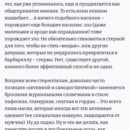
это, как уже упоминалось, еще и продвигается как
общепринятое мнение. То есть клин клином
вышибает.… А ничего подобного насилие –
порождает еще большее насилие, зло (даже
маленькое и вроде как оправданное) тоже
порождает зло. Не обязательно становиться стервой
для того, чтобы не стать «вещью», или другие
девушки, которые не умудрились превратиться в
барбареллу – стервы. Нет, существует другой,
намного более эффективный способ и не один.
Вопреки всем стереотипам, довольно часто
позиция «активной и самодостаточной» заменяется
броскими журнальными словечками в стиле
пафосная, гламурная, смуглая и гордая.… Это всего
лишь маски, которые иногда вот эти активные
одевают (не специально наверно, защищаются от
мужчин). Ну да ладно. Ну и что же делать, как
перестать играть в эти банальные игры, как