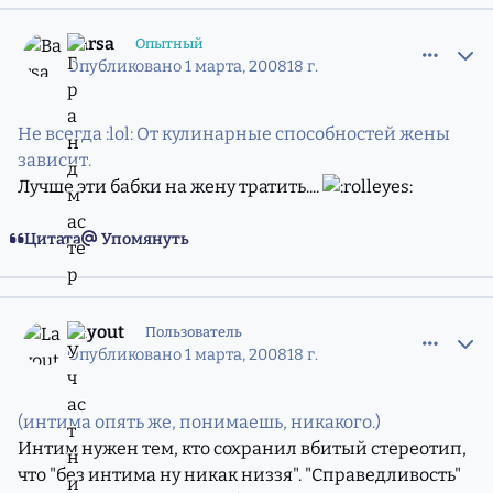
comment_5211609
Статистика авторов
Barsa
Опытный
Опубликовано
1 марта, 2008
18 г.
Не всегда :lol: От кулинарные способностей жены
зависит.
Лучше эти бабки на жену тратить....
Цитата
Упомянуть
comment_5211610
Статистика авторов
Layout
Пользователь
Опубликовано
1 марта, 2008
18 г.
(интима опять же, понимаешь, никакого.)
Интим нужен тем, кто сохранил вбитый стереотип,
что "без интима ну никак низзя". "Справедливость"