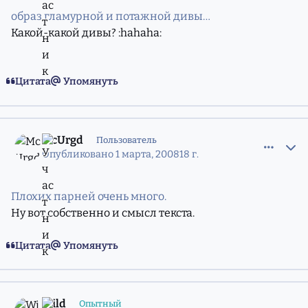
образ гламурной и потажной дивы…
Какой-какой дивы? :hahaha:
Цитата
Упомянуть
comment_5211145
Статистика авторов
McUrgd
Пользователь
Опубликовано
1 марта, 2008
18 г.
Плохих парней очень много.
Ну вот собственно и смысл текста.
Цитата
Упомянуть
comment_5211522
Статистика авторов
Wild
Опытный