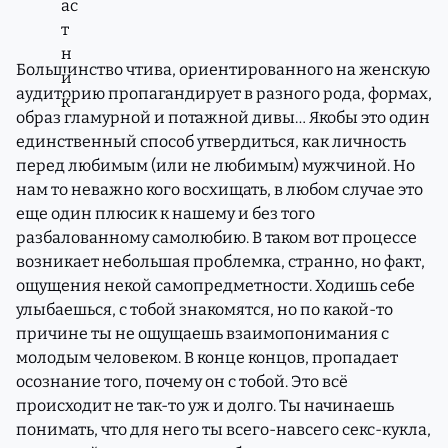
Большинство чтива, ориентированного на женскую
аудиторию пропагандирует в разного рода, формах,
образ гламурной и потажной дивы… Якобы это один
единственный способ утвердиться, как личность
перед любимым (или не любимым) мужчиной. Но
нам то неважно кого восхищать, в любом случае это
еще один плюсик к нашему и без того
разбалованному самолюбию. В таком вот процессе
возникает небольшая проблемка, странно, но факт,
ощущения некой самопредметности. Ходишь себе
улыбаешься, с тобой знакомятся, но по какой-то
причине ты не ощущаешь взаимопонимания с
молодым человеком. В конце концов, пропадает
осознание того, почему он с тобой. Это всё
происходит не так-то уж и долго. Ты начинаешь
понимать, что для него ты всего-навсего секс-кукла,