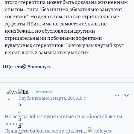
этого стереотипа может быть доказана жизненным
опытом... типа "без интима обязательно замучают
советами". Но дело в том, что все отрицательные
эффекты НЕинтима не самостоятельны, не
неизбежны, но обусловлены другими
отрицательными побочными эффектами
культурных стереотипов. Поэтому замкнутый круг
веры в ложь и замыкается у многих.
Цитата
Упомянуть
comment_5211623
Статистика авторов
Wild
Опытный
Опубликовано
1 марта, 2008
18 г.
Не всегда :lol: От кулинарные способностей жены
зависит.
Лучше эти бабки на жену тратить....