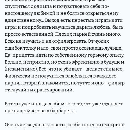
спуститься с олимпа и почувствовать себя по-
настоящему любимой и не бояться открыться ему
единственному… Выход есть: перестать играть в эти
игры и попробовать научиться дарить любовь, быть
просто естественной. Плохих парней очень много.
Всех не изучить и не отфильтровать. От чужих
ошибок толку мало, свои просто осознаешь лучьше.
Да, придется идти по собственному горькому опыту.
Больно, неприятно, но очень эффективно в будущем
(незаменимо). Все, что не убивает – делает сильнее.
Физически не получиться влюбляться в каждого
парня, который знакомится, но тут то и оно – фильтр
от случайных разочарований.
Вот мы уже иногда любим кого-то, это уже отдаляет
нас пластмассовых барбарелл.
Очень легко давать советы, особенно если смотришь