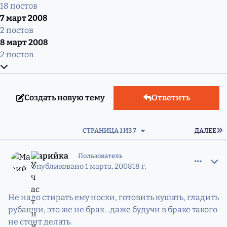
18 постов
7 март 2008
2 постов
8 март 2008
2 постов
Развернуть обзор темы
Создать новую тему
Ответить
П
СТРАНИЦА 1 ИЗ 7
ДАЛЕЕ
comment_5211104
Статистика авторов
Марийка
Пользователь
Опубликовано
1 марта, 2008
18 г.
Не надо стирать ему носки, готовить кушать, гладить
рубашки, это же не брак…даже будучи в браке такого
не стоит делать.