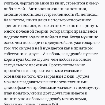
учиться, черпать знания из книг, стремится к чему-
либо самой… Активная жизненная позиция,
амбициозность, целеустремленность 8)…неплохо.…
Да и потом, книги дают не только испорченное
зрение и сколиоз, также из них можно почерпнуть
много полезной теории, которая при правильном
подходе очень удачно пойдет в ход. Когда мужчине
есть о чем поговорить с девушкой, это уже говорит о
том, что он уже в ней нуждается как в приятном
собеседнике, друге.…А любовь, как дружба пускает
корни куда более глубже, чем любовь на основе
сексуального влечения. Просто потом вы не
проснётесь с вопросительными глазами и
осознанием того, что вы разные люди. Тут уже
можно не задаваться вышеперечисленными
философскими проблемами «зачем» и «почему», тут
итак понятно, что вы друг друга понимаете и
цените уже любовь как дружбу между двумя,
близкими душой людьми.(8))