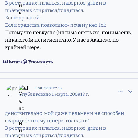
В ресторанах питаться, наверное :grin: и в
прачечных стираться/гладиться.
Кошмар какой.
Если средства позволяют- почему нет :lol:
Потому что невкусно (интима опять же, понимаешь,
никакого.)и негигиенично. У нас в Академе по
крайней мере.
Цитата
Упомянуть
comment_5211579
Статистика авторов
Jiraf
Пользователь
Опубликовано
1 марта, 2008
18 г.
действительно. мой даже пельмени не способен
сварить:( что ему теперь, голодать?
В ресторанах питаться, наверное :grin: и в
прачечных стираться/гладиться.