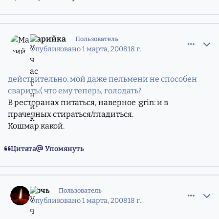
comment_5211120
Статистика авторов
Марийка
Пользователь
Опубликовано
1 марта, 2008
18 г.
действительно. мой даже пельмени не способен
сварить:( что ему теперь, голодать?
В ресторанах питаться, наверное :grin: и в
прачечных стираться/гладиться.
Кошмар какой.
Цитата
Упомянуть
comment_5211138
Статистика авторов
Ночь
Пользователь
Опубликовано
1 марта, 2008
18 г.