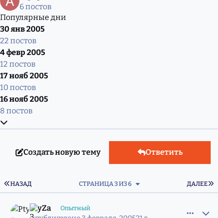
6 постов
Популярные дни
30 янв 2005
22 постов
4 февр 2005
12 постов
17 нояб 2005
10 постов
16 нояб 2005
8 постов
Развернуть обзор темы
Создать новую тему
Ответить
ПЕРВАЯ СТРАНИЦА
П
НАЗАД
СТРАНИЦА 3 ИЗ 6
ДАЛЕЕ
comment_554751
Статистика авторов
PtyZa
Опытный