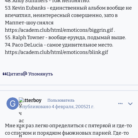
48. Andy Summers - тож непонятно.
53. Kevin Eubanks - единственный альбом вообще не
впечатлил, неинтересный совершенно, зато в
Маппет-шоу снялся
https://academ.club/html/emoticons/biggrin.gif
.
55. Ralph Towner - вообще ерунда, подымай выше.
74. Paco DeLucia - самое удивительное место.
https://academ.club/html/emoticons/blink.gif
Цитата
Упомянуть
comment_559597
Статистика авторов
gutterboy
Пользователь
Опубликовано
4 февраля, 2005
21 г.
Мне как раз легко определиться с пятеркой и где-то
со списком и порядком фьюжновых парней. Где-то