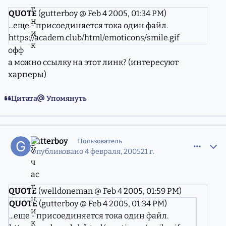
QUOTE
(gutterboy @ Feb 4 2005, 01:34 PM)
...еще - присоединяется тока один файл.
https://academ.club/html/emoticons/smile.gif
офф
а можно ссылку на этот линк? (интересуют
харперы)
Цитата
Упомянуть
comment_556844
Статистика авторов
gutterboy
Пользователь
Опубликовано
4 февраля, 2005
21 г.
QUOTE
(welldoneman @ Feb 4 2005, 01:59 PM)
QUOTE
(gutterboy @ Feb 4 2005, 01:34 PM)
...еще - присоединяется тока один файл.