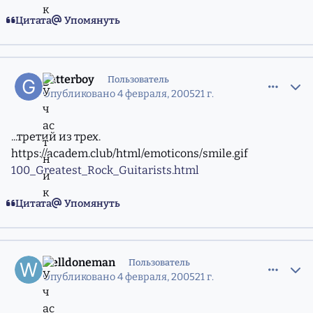
Цитата
Упомянуть
comment_556811
Статистика авторов
gutterboy
Пользователь
Опубликовано
4 февраля, 2005
21 г.
...третий из трех.
https://academ.club/html/emoticons/smile.gif
100_Greatest_Rock_Guitarists.html
Цитата
Упомянуть
comment_556838
Статистика авторов
welldoneman
Пользователь
Опубликовано
4 февраля, 2005
21 г.