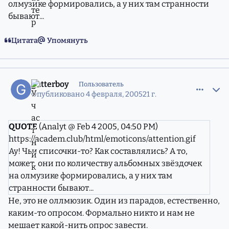
олмузике формировались, а у них там странности
бывают...
Цитата
Упомянуть
comment_557680
Статистика авторов
gutterboy
Пользователь
Опубликовано
4 февраля, 2005
21 г.
QUOTE
(Analyt @ Feb 4 2005, 04:50 PM)
https://academ.club/html/emoticons/attention.gif
Ау! Чьи списочки-то? Как составлялись? А то,
может, они по количеству альбомных звёздочек
на олмузике формировались, а у них там
странности бывают...
Не, это не оллмюзик. Один из парадов, естественно,
каким-то опросом. Формально никто и нам не
мешает какой-нить опрос завести.