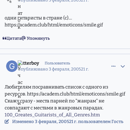
Опубликовано
3 февраля, 2005
21 г.
одни гитаристы в стране (с)....
https://academ.club/html/emoticons/smile.gif
Цитата
Упомянуть
comment_555478
Статистика авторов
gutterboy
Пользователь
Опубликовано
3 февраля, 2005
21 г.
Любителям посравнивать список с одного из
ресурсов.
https://academ.club/html/emoticons/smile.gif
Скажу сразу - места парней по "жанрам" не
совпадают с местами в жанровых парадах.
100_Greates_Guitarists_of_All_Genres.htm
Изменено
3 февраля, 2005
21 г.
пользователем Гость