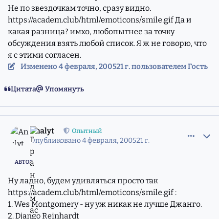
Не по звездочкам точно, сразу видно.
https://academ.club/html/emoticons/smile.gif
Да и
какая разница? имхо, любопытнее за точку
обсуждения взять любой список. Я ж не говорю, что
я с этими согласен.
Изменено
4 февраля, 2005
21 г.
пользователем Гость
Цитата
Упомянуть
comment_558509
Статистика авторов
Analyt
Опытный
Опубликовано
4 февраля, 2005
21 г.
АВТОР
Ну ладно, будем удивляться просто так
https://academ.club/html/emoticons/smile.gif
:
1. Wes Montgomery - ну уж никак не лучше Джанго.
2. Django Reinhardt