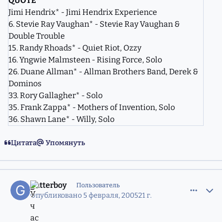
QUOTE
Jimi Hendrix* - Jimi Hendrix Experience
6. Stevie Ray Vaughan* - Stevie Ray Vaughan &
Double Trouble
15. Randy Rhoads* - Quiet Riot, Ozzy
16. Yngwie Malmsteen - Rising Force, Solo
26. Duane Allman* - Allman Brothers Band, Derek &
Dominos
33. Rory Gallagher* - Solo
35. Frank Zappa* - Mothers of Invention, Solo
36. Shawn Lane* - Willy, Solo
Цитата
Упомянуть
comment_561172
Статистика авторов
gutterboy
Пользователь
Опубликовано
5 февраля, 2005
21 г.