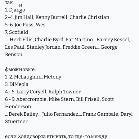
так:
1. Django
2-4. Jim Hall, Kenny Burrell, Charlie Christian
5-6. Joe Pass, Wes
7. Scofield
.... Herb Ellis, Charlie Byrd, Pat Martino... Barney Kessel,
Les Paul, Stanley Jordan, Freddie Green.... George
Benson
фьюжновые:
1-2. McLaughlin, Meteny
3. DiMeola
4 - 5. Larry Coryell, Ralph Towner
6 - 9. Abercrombie, Mike Stern, Bill Frisell, Scott
Henderson
... Derek Bailey.... Julio Fernandez.... Frank Gambale, Daryl
Stuermer...
если Холдсворта втыкать, то где-то между