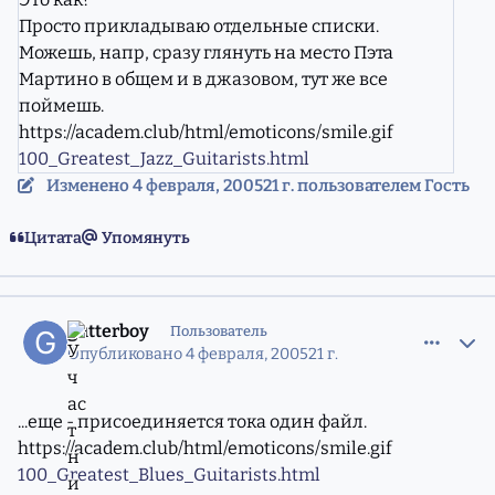
Просто прикладываю отдельные списки.
Можешь, напр, сразу глянуть на место Пэта
Мартино в общем и в джазовом, тут же все
поймешь.
https://academ.club/html/emoticons/smile.gif
100_Greatest_Jazz_Guitarists.html
Изменено
4 февраля, 2005
21 г.
пользователем Гость
Цитата
Упомянуть
comment_556742
Статистика авторов
gutterboy
Пользователь
Опубликовано
4 февраля, 2005
21 г.
...еще - присоединяется тока один файл.
https://academ.club/html/emoticons/smile.gif
100_Greatest_Blues_Guitarists.html