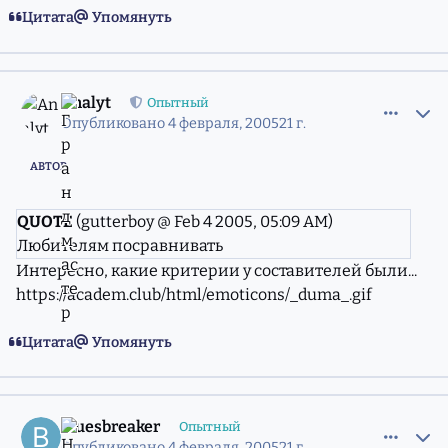
Цитата
Упомянуть
comment_556384
Статистика авторов
Analyt
Опытный
Опубликовано
4 февраля, 2005
21 г.
АВТОР
QUOTE
(gutterboy @ Feb 4 2005, 05:09 AM)
Любителям посравнивать
Интересно, какие критерии у составителей были...
https://academ.club/html/emoticons/_duma_.gif
Цитата
Упомянуть
comment_556434
Статистика авторов
bluesbreaker
Опытный
Опубликовано
4 февраля, 2005
21 г.