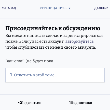
ПЕРВАЯ СТРАНИЦА
П
НАЗАД
СТРАНИЦА 3 ИЗ 6
ДАЛЕЕ
Присоединяйтесь к обсуждению
Вы можете написать сейчас и зарегистрироваться
позже. Если у вас есть аккаунт,
авторизуйтесь
,
чтобы опубликовать от имени своего аккаунта.
Ответить в этой теме...
Поделиться
Подписчики