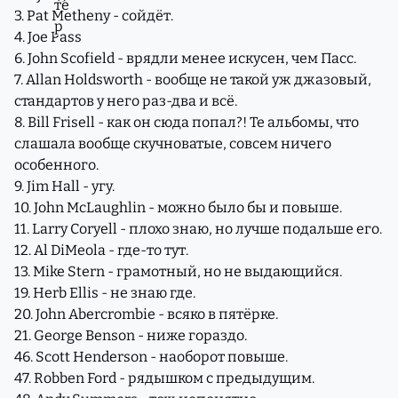
3. Pat Metheny - сойдёт.
4. Joe Pass
6. John Scofield - врядли менее искусен, чем Пасс.
7. Allan Holdsworth - вообще не такой уж джазовый,
стандартов у него раз-два и всё.
8. Bill Frisell - как он сюда попал?! Те альбомы, что
слашала вообще скучноватые, совсем ничего
особенного.
9. Jim Hall - угу.
10. John McLaughlin - можно было бы и повыше.
11. Larry Coryell - плохо знаю, но лучше подальше его.
12. Al DiMeola - где-то тут.
13. Mike Stern - грамотный, но не выдающийся.
19. Herb Ellis - не знаю где.
20. John Abercrombie - всяко в пятёрке.
21. George Benson - ниже гораздо.
46. Scott Henderson - наоборот повыше.
47. Robben Ford - рядышком с предыдущим.