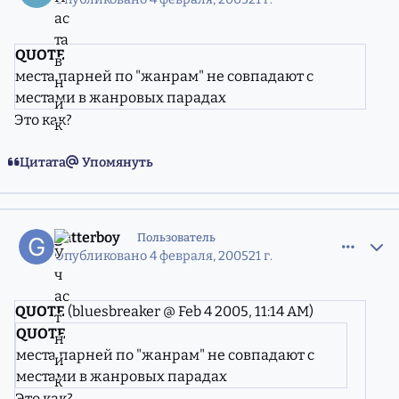
QUOTE
места парней по "жанрам" не совпадают с
местами в жанровых парадах
Это как?
Цитата
Упомянуть
comment_556738
Статистика авторов
gutterboy
Пользователь
Опубликовано
4 февраля, 2005
21 г.
QUOTE
(bluesbreaker @ Feb 4 2005, 11:14 AM)
QUOTE
места парней по "жанрам" не совпадают с
местами в жанровых парадах
Это как?