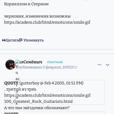
Кориеллом и Стерном
черновик, изменения возможны
https://academ.club/html/emoticons/smile.gif
Цитата
Упомянуть
comment_560948
Статистика авторов
ПалСемёныч
Опытный
Опубликовано
5 февраля, 2005
21 г.
QUOTE
(gutterboy @ Feb 4 2005, 01:51 PM)
...третий из трех.
https://academ.club/html/emoticons/smile.gif
100_Greatest_Rock_Guitarists.html
А что там звёздочки обозначают?