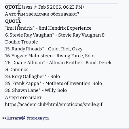
QUOTE
(svss @ Feb 5 2005, 06:23 PM)
А что там звёздочки обозначают?
QUOTE
Jimi Hendrix* - Jimi Hendrix Experience
6. Stevie Ray Vaughan* - Stevie Ray Vaughan &
Double Trouble
15. Randy Rhoads* - Quiet Riot, Ozzy
16. Yngwie Malmsteen - Rising Force, Solo
26. Duane Allman* - Allman Brothers Band, Derek
& Dominos
33. Rory Gallagher* - Solo
35. Frank Zappa* - Mothers of Invention, Solo
36. Shawn Lane* - Willy, Solo
А черт его знает.
https://academ.club/html/emoticons/smile.gif
Цитата
Упомянуть