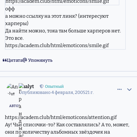
https://academ.club/html/emoticons/smile.gif
офф
а можно ссылку на этот линк? (интересуют
харперы)
Да найти можно, тока там больше харперов нет.
Это все.
https://academ.club/html/emoticons/smile.gif
Цитата
Упомянуть
comment_557393
Статистика авторов
Analyt
Опытный
Опубликовано
4 февраля, 2005
21 г.
АВТОР
https://academ.club/html/emoticons/attention.gif
Ау! Чьи списочки-то? Как составлялись? А то, может,
они по количеству альбомных звёздочек на