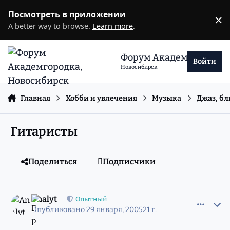
Перейти к содержанию
Посмотреть в приложении
×
D
A better way to browse.
Learn more
.
Форум Академгородка
Войти
Новосибирск
Главная
Хобби и увлечения
Музыка
Джаз, бл
Гитаристы
Поделиться
Подписчики
comment_540471
Статистика авторов
Analyt
Опытный
Опубликовано
29 января, 2005
21 г.