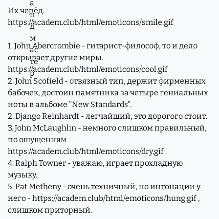
Их черёд.
https://academ.club/html/emoticons/smile.gif
1. John Abercrombie - гитарист-философ, то и дело
открывает другие миры.
https://academ.club/html/emoticons/cool.gif
2. John Scofield - отвязный тип, держит фирменных
бабочек, достоин памятника за четыре гениальных
ноты в альбоме "New Standards".
2. Django Reinhardt - легчайший, это дорогого стоит.
3. John McLaughlin - немного слишком правильный,
по ощущениям
https://academ.club/html/emoticons/dry.gif
.
4. Ralph Towner - уважаю, играет прохладную
музыку.
5. Pat Metheny - очень техничный, но интонации у
него -
https://academ.club/html/emoticons/hung.gif
,
слишком приторный.