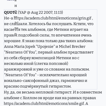
QUOTE
(YAP @ Aug 22 2007, 11:13)
Не-а
https://academ.club/html/emoticons/grin.gif
,
не слышали. Хотелось бы послушать. Кстати, что
касается тех альбомов, где Метини играет на
правах подсобной силы, то впечатления очень
хорошие. Я знаю пока только два таких альбома:
Anna Maria Jopek "Upojenie" и Michel Brecker
"Nearness Of You", первый альбом представляет
из себя сборку композиций Метини но с
несколько иной (слегка попсовой)
аранжировкой и уже со словами на польском.
"Nearness Of You" - исключительно хороший
вокально-саксофонный джаз, гармонично и
красиво подчёркнутый гитаристом.
Ну, да, он весьма неплохой гитарист. И в совместном
альбоме с Холлом он вроде как на равных правах
https://academ.club/html/emoticons/smile.gif
. А