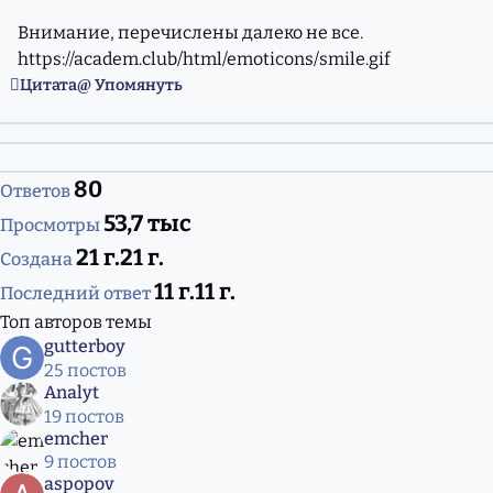
Внимание, перечислены далеко не все.
https://academ.club/html/emoticons/smile.gif
Цитата
Упомянуть
80
Ответов
53,7 тыс
Просмотры
21 г.
21 г.
Создана
11 г.
11 г.
Последний ответ
Топ авторов темы
gutterboy
25 постов
Analyt
19 постов
emcher
9 постов
aspopov