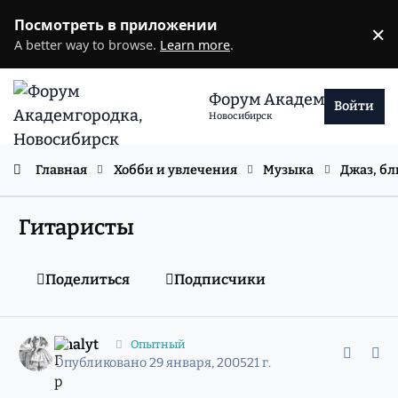
Перейти к содержанию
Посмотреть в приложении
×
D
A better way to browse.
Learn more
.
Форум Академгородка
Войти
Новосибирск
Главная
Хобби и увлечения
Музыка
Джаз, бл
Гитаристы
Поделиться
Подписчики
comment_540471
Статистика авторов
Analyt
Опытный
Опубликовано
29 января, 2005
21 г.