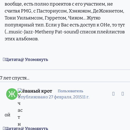
вообще, есть полно проектов с его участием, не
считая PMG, с Пасториусом, Хэнкоком, ДеЖоннетом,
Тони Уильямсом, Гэрретом, Чиком... Жутко
популярный тип. Если у Вас есть доступ к ОНе, то тут
(...music-Jazz-Metheny Pat-sound) список плейлистов
этих альбомов.
Цитата
Упомянуть
7 лет спустя...
comment_10597844
Статистика авторов
Жёваный крот
Пользователь
Опубликовано
27 февраля, 2015
11 г.
ой
Цитата
Упомянуть