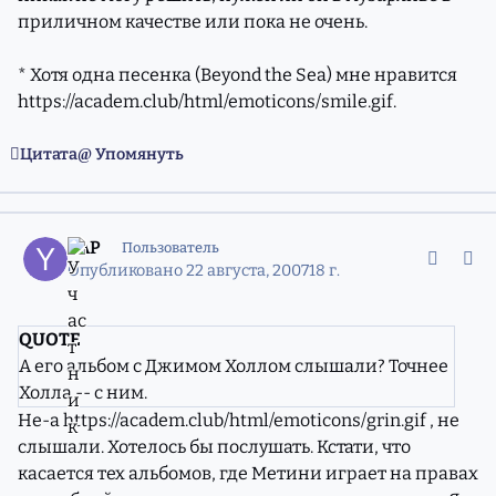
приличном качестве или пока не очень.
* Хотя одна песенка (Beyond the Sea) мне нравится
https://academ.club/html/emoticons/smile.gif
.
Цитата
Упомянуть
comment_4485509
Статистика авторов
YAP
Пользователь
Опубликовано
22 августа, 2007
18 г.
QUOTE
А его альбом с Джимом Холлом слышали? Точнее
Холла -- с ним.
Не-а
https://academ.club/html/emoticons/grin.gif
, не
слышали. Хотелось бы послушать. Кстати, что
касается тех альбомов, где Метини играет на правах