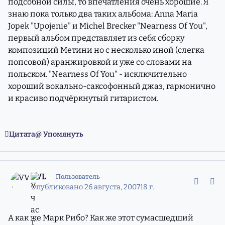
подсобной силы, то впечатления очень хорошие. Я
знаю пока только два таких альбома: Anna Maria
Jopek "Upojenie" и Michel Brecker "Nearness Of You",
первый альбом представляет из себя сборку
композиций Метини но с несколько иной (слегка
попсовой) аранжировкой и уже со словами на
польском. "Nearness Of You" - исключительно
хороший вокально-саксофонный джаз, гармонично
и красиво подчёркнутый гитаристом.
Цитата
Упомянуть
comment_4504413
Статистика авторов
VVL
Пользователь
Опубликовано
26 августа, 2007
18 г.
А как же Марк Рибо? Как же этот сумасшедший