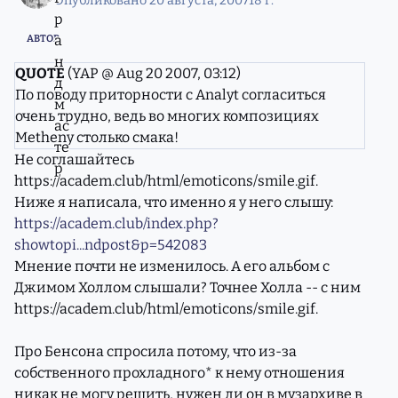
Опубликовано
20 августа, 2007
18 г.
АВТОР
QUOTE
(YAP @ Aug 20 2007, 03:12)
По поводу приторности с Analyt согласиться
очень трудно, ведь во многих композициях
Metheny столько смака!
Не соглашайтесь
https://academ.club/html/emoticons/smile.gif
.
Ниже я написала, что именно я у него слышу:
https://academ.club/index.php?
showtopi...ndpost&p=542083
Мнение почти не изменилось. А его альбом с
Джимом Холлом слышали? Точнее Холла -- с ним
https://academ.club/html/emoticons/smile.gif
.
Про Бенсона спросила потому, что из-за
собственного прохладного* к нему отношения
никак не могу решить, нужен ли он в музархиве в