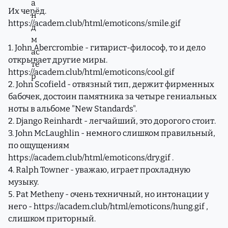
Их черёд.
https://academ.club/html/emoticons/smile.gif
1. John Abercrombie - гитарист-философ, то и дело
открывает другие миры.
https://academ.club/html/emoticons/cool.gif
2. John Scofield - отвязный тип, держит фирменных
бабочек, достоин памятника за четыре гениальных
ноты в альбоме "New Standards".
2. Django Reinhardt - легчайший, это дорогого стоит.
3. John McLaughlin - немного слишком правильный,
по ощущениям
https://academ.club/html/emoticons/dry.gif
.
4. Ralph Towner - уважаю, играет прохладную
музыку.
5. Pat Metheny - очень техничный, но интонации у
него -
https://academ.club/html/emoticons/hung.gif
,
слишком приторный.