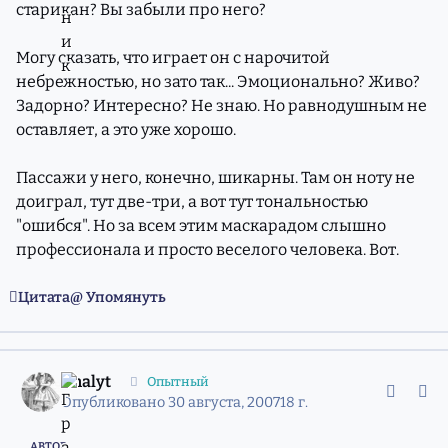
старикан? Вы забыли про него?
Могу сказать, что играет он с нарочитой
небрежностью, но зато так... Эмоционально? Живо?
Задорно? Интересно? Не знаю. Но равнодушным не
оставляет, а это уже хорошо.
Пассажи у него, конечно, шикарны. Там он ноту не
доиграл, тут две-три, а вот тут тональностью
"ошибся". Но за всем этим маскарадом слышно
профессионала и просто веселого человека. Вот.
Цитата
Упомянуть
comment_4523463
Статистика авторов
Analyt
Опытный
Опубликовано
30 августа, 2007
18 г.
АВТОР