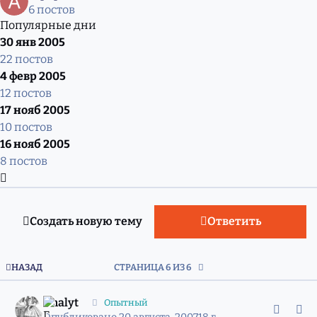
6 постов
Популярные дни
30 янв 2005
22 постов
4 февр 2005
12 постов
17 нояб 2005
10 постов
16 нояб 2005
8 постов
Развернуть обзор темы
Создать новую тему
Ответить
ПЕРВАЯ СТРАНИЦА
НАЗАД
СТРАНИЦА 6 ИЗ 6
comment_4476443
Статистика авторов
Analyt
Опытный