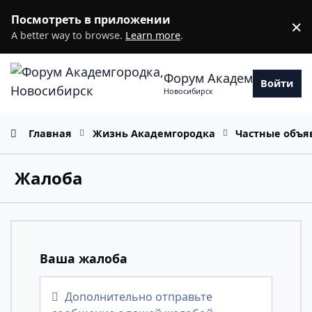
Перейти к содержанию
Посмотреть в приложении
×
D
A better way to browse.
Learn more
.
Форум Академгородка
Войти
Новосибирск
Главная
Жизнь Академгородка
Частные объя
Жалоба
Ваша жалоба
Дополнительно отправьте