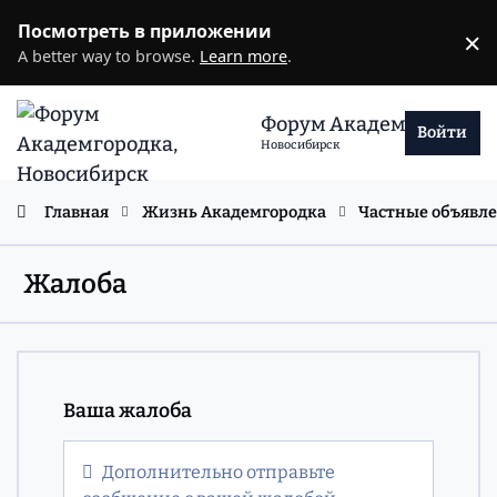
Перейти к содержанию
Посмотреть в приложении
×
D
A better way to browse.
Learn more
.
Форум Академгородка
Войти
Новосибирск
Главная
Жизнь Академгородка
Частные объявл
Жалоба
Ваша жалоба
Дополнительно отправьте