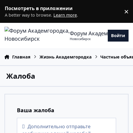
Перейти к содержанию
Посмотреть в приложении
×
D
A better way to browse.
Learn more
.
Форум Академгородка
Войти
Новосибирск
Главная
Жизнь Академгородка
Частные объя
Жалоба
Ваша жалоба
Дополнительно отправьте