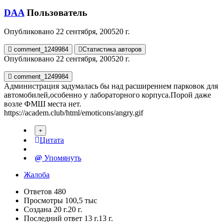
DAA
Пользователь
Опубликовано
22 сентября, 2005
20 г.
comment_1249984
Статистика авторов
Опубликовано
22 сентября, 2005
20 г.
comment_1249984
Администрация задумалась бы над расширением парковок для
автомобилей,особенно у лабораторного корпуса.Порой даже
возле ФМШ места нет.
https://academ.club/html/emoticons/angry.gif
Цитата
Упомянуть
Жалоба
Ответов
480
Просмотры
100,5 тыс
Создана
20 г.
20 г.
Последний ответ
13 г.
13 г.