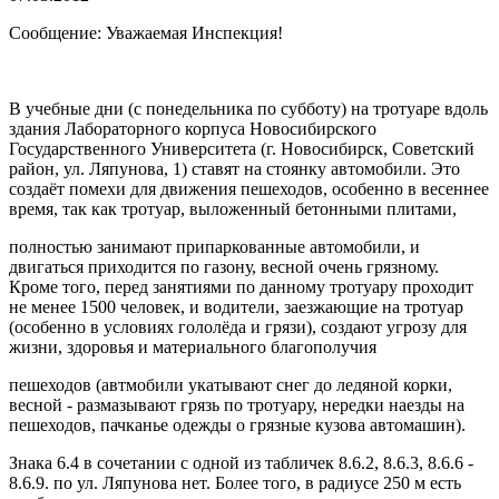
Сообщение: Уважаемая Инспекция!
В учебные дни (с понедельника по субботу) на тротуаре вдоль
здания Лабораторного корпуса Новосибирского
Государственного Университета (г. Новосибирск, Советский
район, ул. Ляпунова, 1) ставят на стоянку автомобили. Это
создаёт помехи для движения пешеходов, особенно в весеннее
время, так как тротуар, выложенный бетонными плитами,
полностью занимают припаркованные автомобили, и
двигаться приходится по газону, весной очень грязному.
Кроме того, перед занятиями по данному тротуару проходит
не менее 1500 человек, и водители, заезжающие на тротуар
(особенно в условиях гололёда и грязи), создают угрозу для
жизни, здоровья и материального благополучия
пешеходов (автмобили укатывают снег до ледяной корки,
весной - размазывают грязь по тротуару, нередки наезды на
пешеходов, пачканье одежды о грязные кузова автомашин).
Знака 6.4 в сочетании с одной из табличек 8.6.2, 8.6.3, 8.6.6 -
8.6.9. по ул. Ляпунова нет. Более того, в радиусе 250 м есть