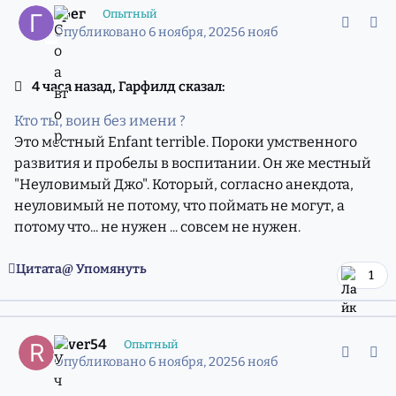
Подготовка к отопительному сезону включает
Грег
Опытный
ремонты подающего и обратного трубопроводов на
Опубликовано
6 ноября, 2025
6 нояб
внешних сетях, испытания этих трубопроводов. В
домах – промывку, ремонт, опрессовку, установку
4 часа назад, Гарфилд сказал:
дроссельных устройств (конусов). Все мероприятия
проводятся в соответствии с утвержденным
Кто ты, воин без имени ?
графиком. Во время подготовки производятся
Это местный Enfant terrible. Пороки умственного
неоднократные переключения в сетях, что требует
развития и пробелы в воспитании. Он же местный
одновременного переключения в каждом из домов
"Неуловимый Джо". Который, согласно анекдота,
для бесперебойной подачи горячей воды.
неуловимый не потому, что поймать не могут, а
Особенность летнего горячего водоразбора –
потому что... не нужен ... совсем не нужен.
тупиковая схема, при которой вода остывает, как
правило ночью, из-за небольшого разбора.
Цитата
Упомянуть
1
comment_11974558
Статистика авторов
River54
Опытный
Опубликовано
6 ноября, 2025
6 нояб