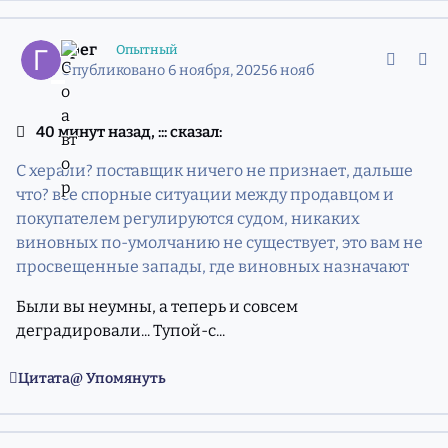
comment_11974563
Статистика авторов
Грег
Опытный
Опубликовано
6 ноября, 2025
6 нояб
40 минут назад, ::: сказал:
С херали? поставщик ничего не признает, дальше
что? все спорные ситуации между продавцом и
покупателем регулируются судом, никаких
виновных по-умолчанию не существует, это вам не
просвещенные запады, где виновных назначают
Были вы неумны, а теперь и совсем
деградировали... Тупой-с...
Цитата
Упомянуть
comment_11974565
Статистика авторов