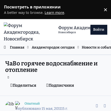
Перейти к содержанию
Посмотреть в приложении
×
D
A better way to browse.
Learn more
.
Форум Академгородка
Войти
Новосибирск
Главная
Академгородок сегодня
Новости и собы
ЧаВо горячее водоснабжение и
отопление
Поделиться
Подписчики
comment_8403932
Статистика авторов
lib
Опытный
Опубликовано
15 мая, 2011
15 г.