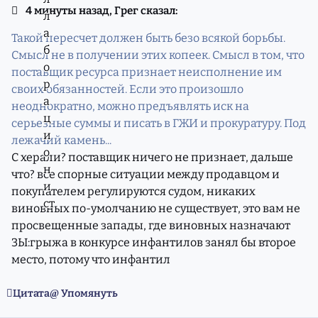
4 минуты назад, Грег сказал:
Такой пересчет должен быть безо всякой борьбы.
Смысл не в получении этих копеек. Смысл в том, что
поставщик ресурса признает неисполнение им
своих обязанностей. Если это произошло
неоднократно, можно предъявлять иск на
серьезные суммы и писать в ГЖИ и прокуратуру. Под
лежачий камень...
С херали? поставщик ничего не признает, дальше
что? все спорные ситуации между продавцом и
покупателем регулируются судом, никаких
виновных по-умолчанию не существует, это вам не
просвещенные запады, где виновных назначают
ЗЫ:грыжа в конкурсе инфантилов занял бы второе
место, потому что инфантил
Цитата
Упомянуть