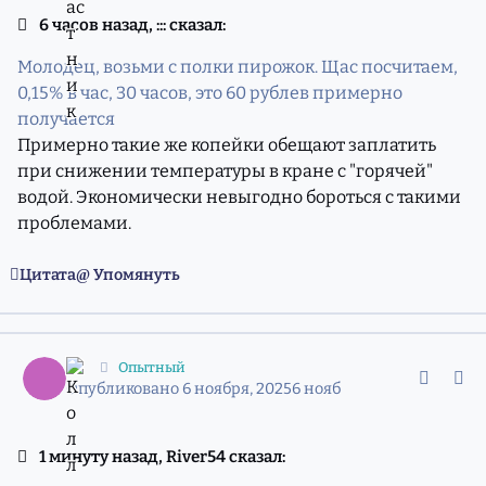
6 часов назад, ::: сказал:
Молодец, возьми с полки пирожок. Щас посчитаем,
0,15% в час, 30 часов, это 60 рублев примерно
получается
Примерно такие же копейки обещают заплатить
при снижении температуры в кране с "горячей"
водой. Экономически невыгодно бороться с такими
проблемами.
Цитата
Упомянуть
comment_11974559
Статистика авторов
:::
Опытный
Опубликовано
6 ноября, 2025
6 нояб
1 минуту назад, River54 сказал: