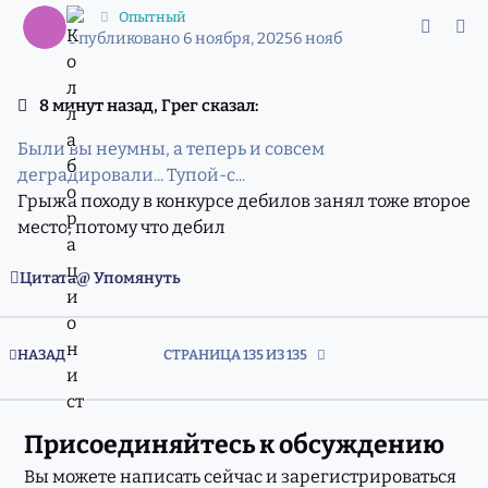
:::
Опытный
Опубликовано
6 ноября, 2025
6 нояб
8 минут назад, Грег сказал:
Были вы неумны, а теперь и совсем
деградировали... Тупой-с...
Грыжа походу в конкурсе дебилов занял тоже второе
место, потому что дебил
Цитата
Упомянуть
ПЕРВАЯ СТРАНИЦА
НАЗАД
СТРАНИЦА 135 ИЗ 135
Присоединяйтесь к обсуждению
Вы можете написать сейчас и зарегистрироваться