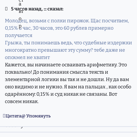
То, что она не питьевая- понятно, но ею и мыться не
совсем приятно. Вроде в эту воду присадки какие-то
5 часов назад, ::: сказал:
добавляют.
Молодец, возьми с полки пирожок. Щас посчитаем,
В нашем районе запроектирован горячий
0,15% в час, 30 часов, это 60 рублев примерно
водоразбор по открытой схеме. На выходе из котла
получается
химически очищеная вода соответствует ГОСТ "Вода
Грыжа, ты понимаешь ведь, что судебные издержки
питьевая". Всё правобережье района (за
многократно превышают эту сумму? тебе даже не
исключением, быть может, некоторых новостроек)
опохмел не хватит
потребляет горячую воду из тепловой сети на
Кажется, вы начинаете осваивать арифметику. Это
законном основании. В батареях и в кране вода из
похвально! До понимания смысла текста и
одной и той же трубы. Именно поэтому в летнее
элементарной логики вы так и не дошли. Ну да вам
время в нашем районе непродолжительные сроки
оно видимо и не нужно. Я вам на пальцах , как особо
отключения. Из двух труб в ремонте одновременно
одарённому: 0,15% и суд никак не связаны. Вот
только одна, по второй подается горячая вода.
совсем никак.
(ответил
lib
)
Цитата
Упомянуть
Раздел 1. Подготовка к отопительному
сезону.
comment_11974556
Статистика авторов