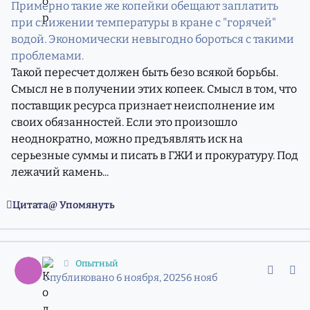
Примерно такие же копейки обещают заплатить
при снижении температуры в кране с "горячей"
водой. Экономически невыгодно бороться с такими
проблемами.
Такой пересчет должен быть безо всякой борьбы.
Смысл не в получении этих копеек. Смысл в том, что
поставщик ресурса признает неисполнение им
своих обязанностей. Если это произошло
неоднократно, можно предъявлять иск на
серьезные суммы и писать в ГЖИ и прокуратуру. Под
лежачий камень...
Цитата
Упомянуть
comment_11974561
Статистика авторов
:::
Опытный
Опубликовано
6 ноября, 2025
6 нояб