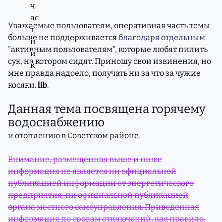
Уважаемые пользователи, оперативная часть темы
больше не поддерживается
благодаря отдельным
"активным пользователям", которые любят пилить
сук, на котором сидят. Приношу свои извинения, но
мне правда надоело, получать ни за что за чужие
косяки.
lib
.
Данная тема посвящена горячему
водоснабжению
и отоплению в Советском районе.
Внимание, размещенная выше и ниже
информация не является ни официальной
публикацией информации от энергетического
предприятия, ни официальной публикацией
органа местного самоуправления. Приведенная
информация по срокам отключений, как правило,