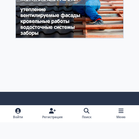
Светлый режим
Темный режим
Системные предпочтения
v
Войти
Регистрация
Поиск
Меню
k
Обратная связь
Cookie-файлы
RSS
Форум Академгородка, Новосибирск