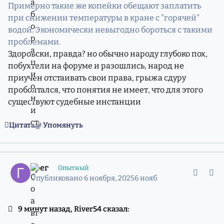
Примерно такие же копейки обещают заплатить
при снижении температуры в кране с "горячей"
водой. Экономически невыгодно бороться с такими
проблемами.
Здоровски, правда? но обычно народу глубоко пох,
побухтели на форуме и разошлись, народ не
приучен отстаивать свои права, грыжа сдуру
проболтался, что понятия не имеет, что для этого
существуют судебные инстанции
Цитата
Упомянуть
comment_11974560
Статистика авторов
Грег
Опытный
Опубликовано
6 ноября, 2025
6 нояб
9 минут назад, River54 сказал: