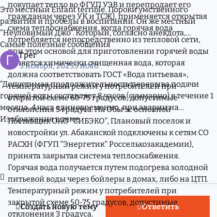
покупает тепло во ФГУП УЭВ и перепродает его
Это местный Enfant terrible. Пороки умственного
гражданам через УК и ТСЖ), применяется открытая
развития и пробелы в воспитании. Он же местный
схема теплоснабжения, когда горячая вода
"Неуловимый Джо". Который, согласно анекдота,
потребляется непосредственно из тепловой сети,
неуловимый не потому, что поймать не могут, а потому
Самые полезные сообщения
при этом основой для приготовлении горячей воды
Грег
что.
является химически очищенная вода, которая
5 ноября, 2025
5 нояб
должна соответствовать ГОСТ «Вода питьевая»,
"Допустимая продолжительность перерыва подачи
температурный режим у потребителей при
горячей воды составляет 8 часов (суммарно) в течение 1
открытой схеме 60-75 градусов, допустимые
месяца, 4 часа единовременно, при аварии на
отклонения 3 градуса. На Обьгэс основной
тупиковой магистрали - 24 часа подряд ( Пункт 4
Изображения в теме
Поставщик ОАО "СИБЭКО", Плановый поселок и
Приложе
новостройки ул. Абаканской подключены к сетям СО
РАСХН (ФГУП "Энергетик" Россельхозакадемии),
принята закрытая система теплоснабжения.
Горячая вода получается путем подогрева холодной
Развернуть обзор темы
питьевой воды через бойлеры в домах, либо на ЦТП.
Температурный режим у потребителей при
закрытой схеме 50-75 градусов, допустимые
Создать новую тему
Ответить
отклонения 3 градуса.