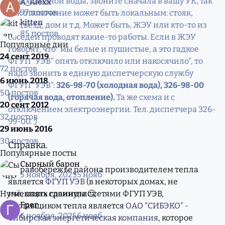
или холодной воды, звоните сначала в вашу УК, так
A_Alexx
97 постов
как отключение может быть локальным: стояк,
kitten
подъезд, дом и т.д. Может быть, ЖЭУ или кто-то из
85 постов
соседей проводят какие-то работы. Если в ЖЭУ
Популярные дни
говорят, что "мы белые и пушистые, а это гадкое
24 сент 2019
ФГУП "УЭВ" опять отключило или накосячило", то
72 постов
надо звонить в единую диспетчерскую службу
6 июнь 2018
ФГУП "УЭВ":
326-98-70 (холодная вода), 326-98-00
50 постов
(горячая вода, отопление).
Та же схема и с
20 сент 2012
отключением электроэнергии. Тел. диспетчера 326-
32 постов
99-00. :)
29 июнь 2016
30 постов
Справка.
Популярные посты
Сырный барон
В правобережье района производителем тепла
5 ноября, 2025
5 нояб
является
ФГУП УЭВ
(в некоторых домах, не
имеющих границы с сетями ФГУП УЭВ,
Ну чё, опять сдвинули🤔
Грег
поставщиком тепла является
ОАО "СИБЭКО" -
6 ноября, 2025
6 нояб
Сибирская энергетическая компания
, которое