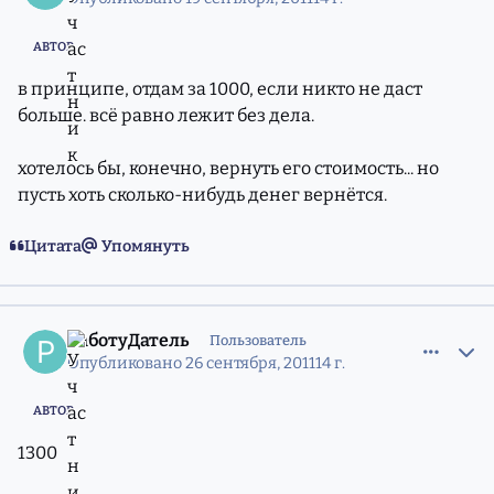
АВТОР
в принципе, отдам за 1000, если никто не даст
больше. всё равно лежит без дела.
хотелось бы, конечно, вернуть его стоимость... но
пусть хоть сколько-нибудь денег вернётся.
Цитата
Упомянуть
comment_8664639
Статистика авторов
РаботуДатель
Пользователь
Опубликовано
26 сентября, 2011
14 г.
АВТОР
1300