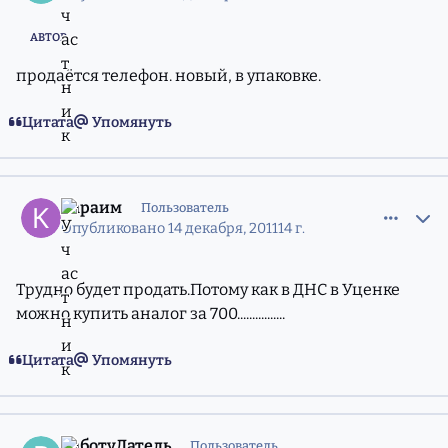
АВТОР
продаётся телефон. новый, в упаковке.
Цитата
Упомянуть
comment_8829609
Статистика авторов
Караим
Пользователь
Опубликовано
14 декабря, 2011
14 г.
Трудно будет продать.Потому как в ДНС в Уценке
можно купить аналог за 700................
Цитата
Упомянуть
comment_8836181
Статистика авторов
РаботуДатель
Пользователь