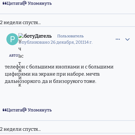
Цитата
Упомянуть
2 недели спустя...
comment_8856205
Статистика авторов
РаботуДатель
Пользователь
Опубликовано
26 декабря, 2011
14 г.
АВТОР
телефон с большими кнопками и с большими
цифирями на экране при наборе. мечта
дальнозоркого. да и близорукого тоже.
Цитата
Упомянуть
2 недели спустя...