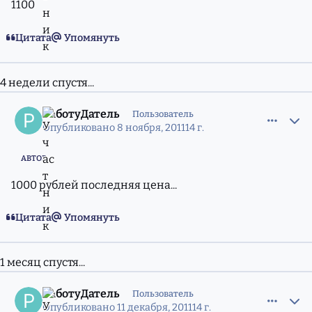
1100
Цитата
Упомянуть
4 недели спустя...
comment_8751615
Статистика авторов
РаботуДатель
Пользователь
Опубликовано
8 ноября, 2011
14 г.
АВТОР
1000 рублей последняя цена...
Цитата
Упомянуть
1 месяц спустя...
comment_8822892
Статистика авторов
РаботуДатель
Пользователь
Опубликовано
11 декабря, 2011
14 г.