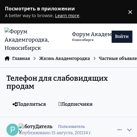
Перейти к содержанию
Посмотреть в приложении
×
D
A better way to browse.
Learn more
.
Форум Академгородка
Войти
Новосибирск
Главная
Жизнь Академгородка
Частные объявл
Телефон для слабовидящих
продам
Поделиться
Подписчики
comment_8578206
Статистика авторов
РаботуДатель
Пользователь
Опубликовано
15 августа, 2011
14 г.