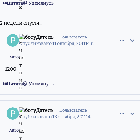
Цитата
Упомянуть
2 недели спустя...
comment_8696286
Статистика авторов
РаботуДатель
Пользователь
Опубликовано
11 октября, 2011
14 г.
АВТОР
1200
Цитата
Упомянуть
comment_8701272
Статистика авторов
РаботуДатель
Пользователь
Опубликовано
13 октября, 2011
14 г.
АВТОР