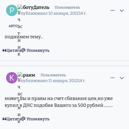
comment_8877594
Статистика авторов
РаботуДатель
Пользователь
Опубликовано
10 января, 2012
14 г.
АВТОР
поднимем тему...
Цитата
Упомянуть
comment_8880488
Статистика авторов
Караим
Пользователь
Опубликовано
11 января, 2012
14 г.
может Вы и правы на счет сбивания цен,но уже
купил в ДНС подобие Вашего за 500 рублей...........
Цитата
Упомянуть