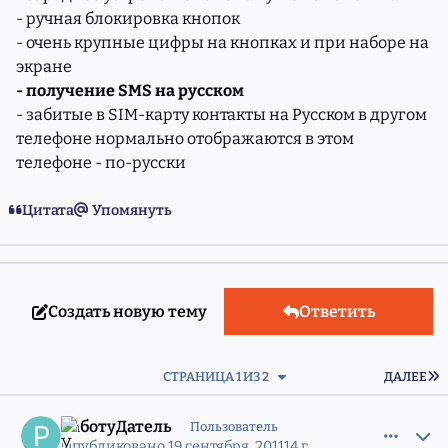
- ручная блокировка кнопок
- очень крупные цифры на кнопках и при наборе на
экране
- получение SMS на русском
- забитые в SIM-карту контакты на Русском в другом
телефоне нормально отображаются в этом
телефоне - по-русски
Цитата
Упомянуть
Создать новую тему
Ответить
П
СТРАНИЦА 1 ИЗ 2
ДАЛЕЕ
comment_8649805
Статистика авторов
РаботуДатель
Пользователь
Опубликовано
19 сентября, 2011
14 г.