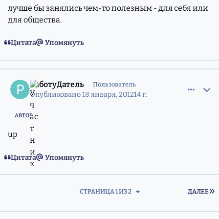
лучше бы занялись чем-то полезным - для себя или
для общества.
Цитата
Упомянуть
comment_8895761
Статистика авторов
РаботуДатель
Пользователь
Опубликовано
18 января, 2012
14 г.
АВТОР
up
Цитата
Упомянуть
П
СТРАНИЦА 1 ИЗ 2
ДАЛЕЕ