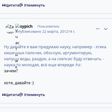
Цитата
Упомянуть
comment_9032165
Статистика авторов
Zasypich
Пользователь
Опубликовано
22 марта, 2012
14 г.
Ну давайте я вам придумаю науку, например - этика
кишечных палочек, обосную, аргументирую,
напущу воды, раздую, а на скепсис буду отвечать -
наука-то молодая, всё еще впереди :hz:
зачем?
хотя, давайте :)
Цитата
Упомянуть
comment_9032166
Статистика авторов