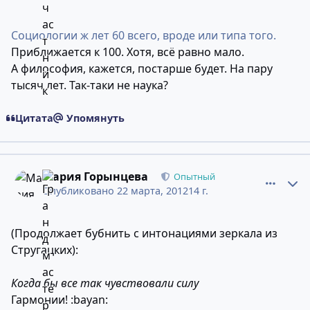
Социологии ж лет 60 всего, вроде или типа того.
Приближается к 100. Хотя, всё равно мало.
А философия, кажется, постарше будет. На пару
тысяч лет. Так-таки не наука?
Цитата
Упомянуть
comment_9032146
Статистика авторов
Мария Горынцева
Опытный
Опубликовано
22 марта, 2012
14 г.
(Продолжает бубнить с интонациями зеркала из
Стругацких):
Когда бы все так чувствовали силу
Гармонии! :bayan: