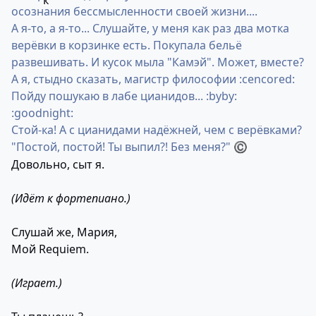
осознания бессмысленности своей жизни....
А я-то, а я-то... Слушайте, у меня как раз два мотка
верёвки в корзинке есть. Покупала бельё
развешивать. И кусок мыла "Камэй". Может, вместе?
А я, стыдно сказать, магистр философии :cencored:
Пойду пошукаю в лабе цианидов... :byby:
:goodnight:
Стой-ка! А с цианидами надёжней, чем с верёвками?
"Постой, постой! Ты выпил?! Без меня?"
©
Довольно, сыт я.
(Идёт к фортепиано.)
Слушай же, Мария,
Мой Requiem.
(Играет.)