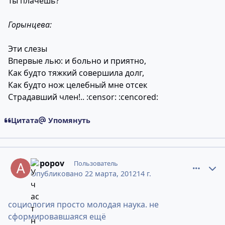
Ты плачешь?
Горынцева:
Эти слезы
Впервые лью: и больно и приятно,
Как будто тяжкий совершила долг,
Как будто нож целебный мне отсек
Страдавший член!.. :censor: :cencored:
Цитата
Упомянуть
comment_9032101
Статистика авторов
aspopov
Пользователь
Опубликовано
22 марта, 2012
14 г.
социология просто молодая наука. не
сформировавшаяся ещё