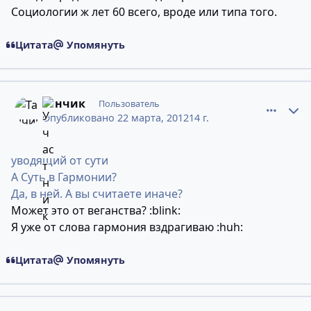
Социологии ж лет 60 всего, вроде или типа того.
Цитата
Упомянуть
comment_9032125
Статистика авторов
Танчик
Пользователь
Опубликовано
22 марта, 2012
14 г.
уводящий от сути
А Суть в Гармонии?
Да, в ней. А вы считаете иначе?
Может это от веганства? :blink:
Я уже от слова гармония вздрагиваю :huh:
Цитата
Упомянуть
comment_9032138
Статистика авторов