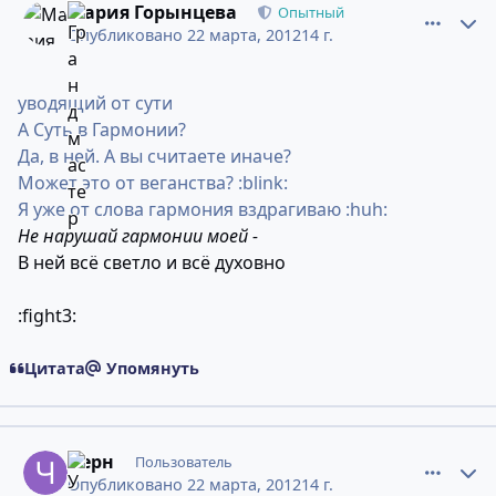
Мария Горынцева
Опытный
Опубликовано
22 марта, 2012
14 г.
уводящий от сути
А Суть в Гармонии?
Да, в ней. А вы считаете иначе?
Может это от веганства? :blink:
Я уже от слова гармония вздрагиваю :huh:
Не нарушай гармонии моей -
В ней всё светло и всё духовно
:fight3:
Цитата
Упомянуть
comment_9032143
Статистика авторов
Черн
Пользователь
Опубликовано
22 марта, 2012
14 г.