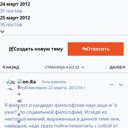
24 март 2012
31 постов
25 март 2012
30 постов
Развернуть обзор темы
Создать новую тему
Ответить
ПЕРВАЯ СТРАНИЦА
НАЗАД
СТРАНИЦА 4 ИЗ 22
ДАЛЕЕ
comment_9032092
Статистика авторов
Aton-Ra
Пользователь
Опубликовано
22 марта, 2012
14 г.
Я филолог и кандидат философских наук (еще и "о
ужас!" по социальной философии). Исходя из
некторых мнений, выраженных в данной теме мне,
наверное, надо сразу пойти покончить с собой от