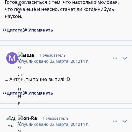
Готов согласиться с тем, что настолько молодая,
что пока ещё и неясно, станет ли когда-нибудь
наукой.
Цитата
Упомянуть
comment_9032113
Статистика авторов
Мыша
Пользователь
Опубликовано
22 марта, 2012
14 г.
... Антон, ты точно выпил! :D
Цитата
Упомянуть
comment_9032120
Статистика авторов
Aton-Ra
Пользователь
Опубликовано
22 марта, 2012
14 г.