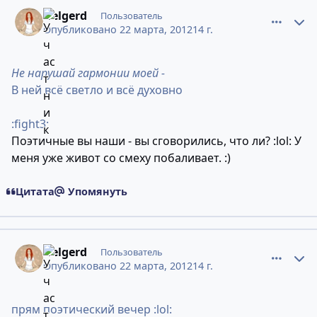
comment_9032169
Статистика авторов
Helgerd
Пользователь
Опубликовано
22 марта, 2012
14 г.
Не нарушай гармонии моей -
В ней всё светло и всё духовно
:fight3:
Поэтичные вы наши - вы сговорились, что ли? :lol: У
меня уже живот со смеху побаливает. :)
Цитата
Упомянуть
comment_9032170
Статистика авторов
Helgerd
Пользователь
Опубликовано
22 марта, 2012
14 г.
прям поэтический вечер :lol: