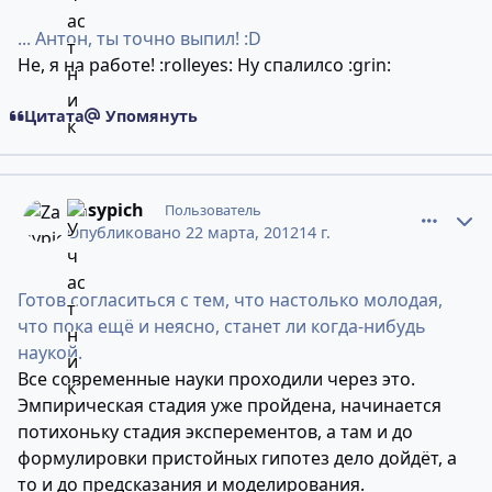
... Антон, ты точно выпил! :D
Не, я на работе! :rolleyes: Ну спалилсо :grin:
Цитата
Упомянуть
comment_9032123
Статистика авторов
Zasypich
Пользователь
Опубликовано
22 марта, 2012
14 г.
Готов согласиться с тем, что настолько молодая,
что пока ещё и неясно, станет ли когда-нибудь
наукой.
Все современные науки проходили через это.
Эмпирическая стадия уже пройдена, начинается
потихоньку стадия эксперементов, а там и до
формулировки пристойных гипотез дело дойдёт, а
то и до предсказания и моделирования.