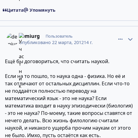
Цитата
Упомянуть
comment_9032148
Статистика авторов
demiurg
Пользователь
Опубликовано
22 марта, 2012
14 г.
Ещё бы договориться, что считать наукой.
Если на то пошло, то наука одна - физика. Но её и
так отличают от остальных дисциплин. Если что-то
не поддаётся полностью переводу на
математический язык - это не наука? Если
математика входит в науку эпизодически (биология)
- это не наука? По-моему, такие вопросы ставятся от
нечего делать. Всю жизнь филологию считали
наукой, и никакого ущерба прочим наукам от этого
не было. Имхо, пусть остаётся как есть.