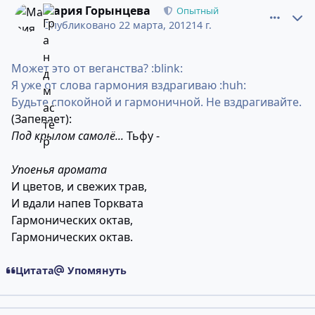
Мария Горынцева
Опытный
Опубликовано
22 марта, 2012
14 г.
Может это от веганства? :blink:
Я уже от слова гармония вздрагиваю :huh:
Будьте спокойной и гармоничной. Не вздрагивайте.
(Запевает):
Под крылом самолё...
Тьфу -
Упоенья аромата
И цветов, и свежих трав,
И вдали напев Торквата
Гармонических октав,
Гармонических октав.
Цитата
Упомянуть