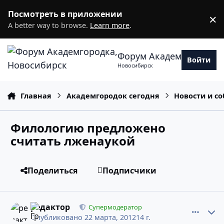
Перейти к содержанию
Посмотреть в приложении
×
D
A better way to browse.
Learn more
.
Форум Академгородка
Войти
Новосибирск
Главная
Академгородок сегодня
Новости и с
Филологию предложено
считать лженаукой
Поделиться
Подписчики
comment_9031788
Статистика авторов
редактор
Супермодератор
Опубликовано
22 марта, 2012
14 г.