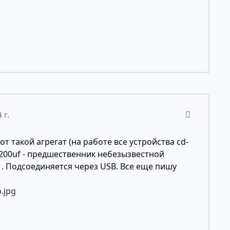
comment_11
4 г.
от такой агрегат (на работе все устройства cd-
3200uf - предшественник небезызвестной
. Подсоединяется через USB. Все еще пишу