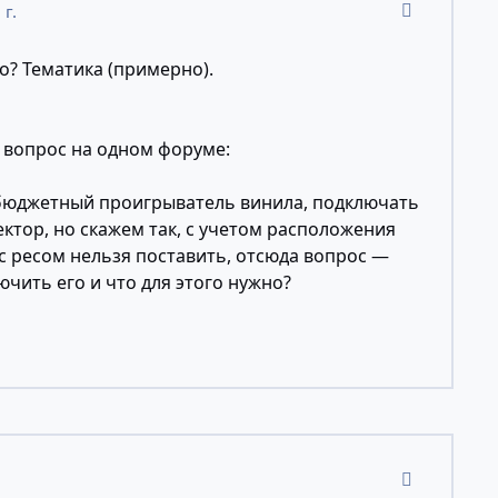
comment_11
 г.
но? Тематика (примерно).
 вопрос на одном форуме:
 бюджетный проигрыватель винила, подключать
ектор, но скажем так, с учетом расположения
с ресом нельзя поставить, отсюда вопрос —
ючить его и что для этого нужно?
comment_11