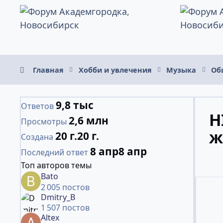
Перейти к содержанию
Главная
Хобби и увлечения
Музыка
Об
9,8 тыс
Ответов
H
2,6 млн
Просмотры
ж
20 г.
20 г.
Создана
8 апр
8 апр
Последний ответ
Топ авторов темы
Bato
2 005 постов
Dmitry_B
1 507 постов
Altex