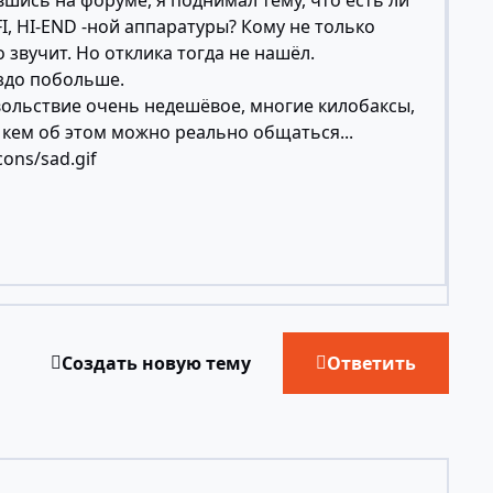
вшись на форуме, я поднимал тему, что есть ли
FI, HI-END -ной аппаратуры? Кому не только
о звучит. Но отклика тогда не нашёл.
здо побольше.
ольствие очень недешёвое, многие килобаксы,
 кем об этом можно реально общаться...
cons/sad.gif
Создать новую тему
Ответить