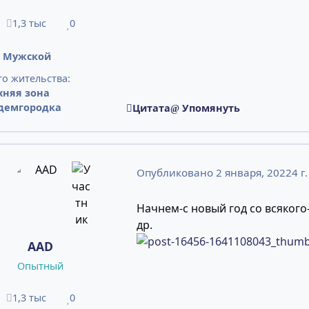
1,3 тыс
0
сообщения
Репутация
:
Мужской
о жительства:
хняя зона
демгородка
Цитата
Упомянуть
Опубликовано
2 января, 2022
4 г.
Начнем-с новый год со всякого
др.
AAD
Опытный
1,3 тыс
0
сообщения
Репутация