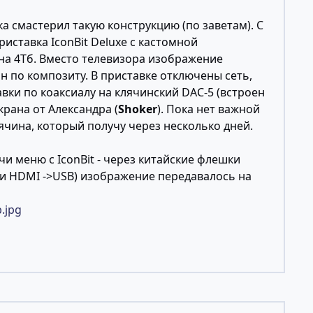
 смастерил такую конструкцию (по заветам). С
риставка IconBit Deluxe с кастомной
на 4Тб. Вместо телевизора изображение
ан по композиту. В приставке отключены сеть,
тавки по коаксиалу на клячинский DAC-5 (встроен
экрана от Александра (
Shoker
). Пока нет важной
Клячина, который получу через несколько дней.
чи меню с IconBit - через китайские флешки
 и HDMI ->USB) изображение передавалось на