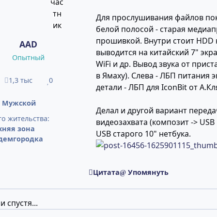
Для прослушивания файлов пока
белой полосой - старая медиап
прошивкой. Внутри стоит HDD 
AAD
выводится на китайский 7" экр
Опытный
WiFi и др. Вывод звука от прис
в Ямаху). Слева - ЛБП питания 
1,3 тыс
0
сообщения
Репутация
детали - ЛБП для IconBit от А.
:
Мужской
Делал и другой вариант переда
о жительства:
видеозахвата (композит -> USB
хняя зона
USB старого 10" нетбука.
демгородка
Цитата
Упомянуть
и спустя...