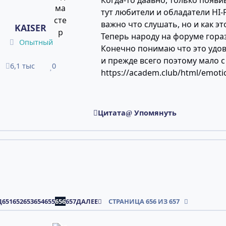
Когда-то даавно, только появи
тут любители и обладатели HI-
важно что слушать, но и как эт
KAISER
Теперь народу на форуме гора
Опытный
Конечно понимаю что это удов
и прежде всего поэтому мало с
6,1 тыс
0
сообщения
Репутация
https://academ.club/html/emoti
Цитата
Упомянуть
Я СТРАНИЦА
ПОСЛЕДНЯЯ СТРАНИЦА
Д
651
652
653
654
655
656
657
ДАЛЕЕ
СТРАНИЦА 656 ИЗ 657