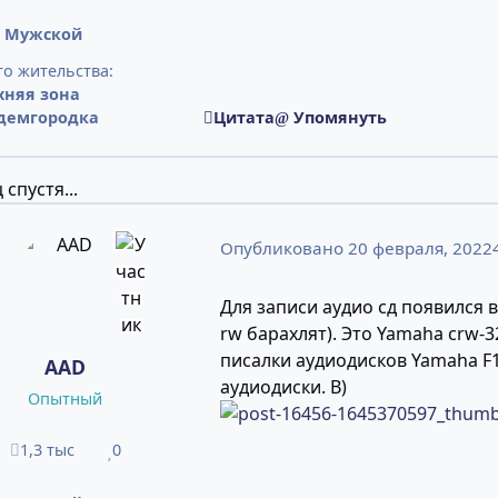
:
Мужской
о жительства:
хняя зона
демгородка
Цитата
Упомянуть
 спустя...
Опубликовано
20 февраля, 2022
Для записи аудио сд появился в
rw барахлят). Это Yamaha crw-
писалки аудиодисков Yamaha F1
AAD
аудиодиски. B)
Опытный
1,3 тыс
0
сообщения
Репутация