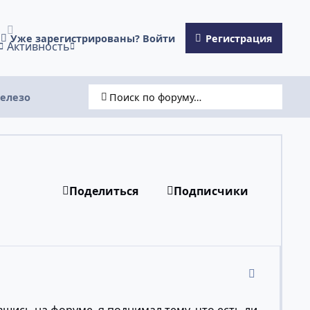
Уже зарегистрированы? Войти
Регистрация
Активность
железо
Поиск по форуму…
Поделиться
Подписчики
comment_19
.