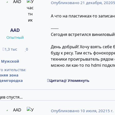
Опубликовано
21 декабря, 2020
5
А что на пластинках-то записа
------
AAD
Сегодня встретился виниловый
Опытный
День добрый! Хочу взять себе
1,3 тыс
0
сообщения
Репутация
буду к ресу. Там есть фонокорр
техники проигрыватель рядом 
:
Мужской
можно ли как-то по hdmi подкл
о жительства:
хняя зона
демгородка
Цитата
Упомянуть
ев спустя...
Опубликовано
10 июля, 2021
5 г.