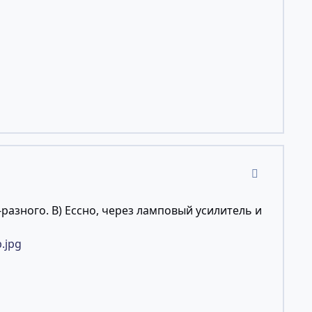
comment_11
-разного. B) Ессно, через ламповый усилитель и