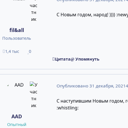
С Новым годом, народ! )))) :newya
fil&all
Пользователь
1,4 тыс
0
сообщения
Репутация
Цитата
Упомянуть
Опубликовано
31 декабря, 2021
4
С наступившим Новым годом, 
:whistling:
AAD
Опытный