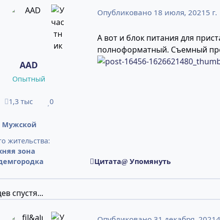
Опубликовано
18 июля, 2021
5 г.
А вот и блок питания для прист
полноформатный. Съемный пров
AAD
Опытный
1,3 тыс
0
сообщения
Репутация
:
Мужской
о жительства:
хняя зона
демгородка
Цитата
Упомянуть
ев спустя...
Опубликовано
31 декабря, 2021
4