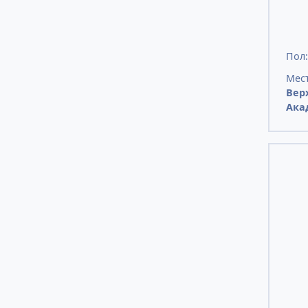
Пол
Мест
Вер
Ака