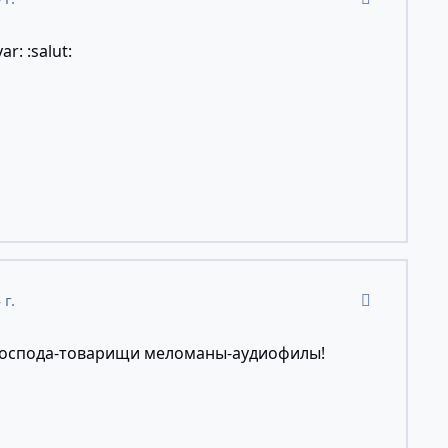
r: :salut:
comment_11
 г.
господа-товарищи меломаны-аудиофилы!