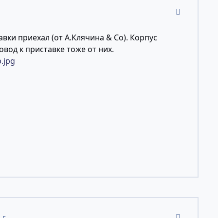
comment_11
авки приехал (от А.Клячина & Co). Корпус
од к приставке тоже от них.
comment_11
 г.