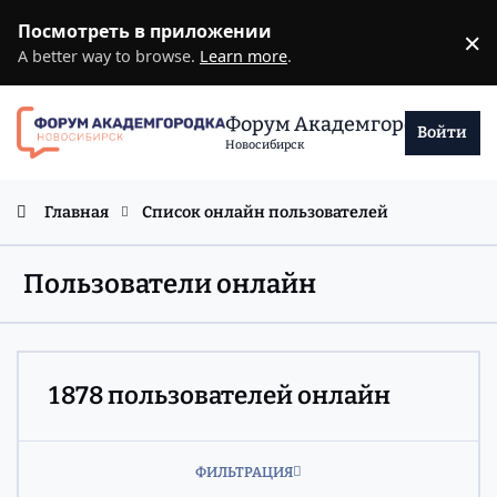
Перейти к содержанию
Посмотреть в приложении
×
D
A better way to browse.
Learn more
.
Форум Академгородка
Войти
Новосибирск
Главная
Список онлайн пользователей
Пользователи онлайн
1 878 пользователей онлайн
ФИЛЬТРАЦИЯ