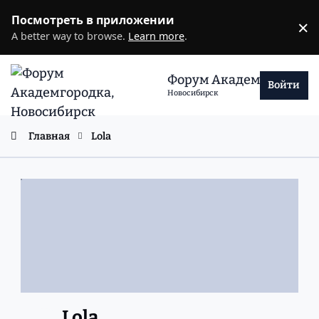
Перейти к содержанию
Посмотреть в приложении
×
D
A better way to browse.
Learn more
.
Форум Академгородка
Войти
Новосибирск
Главная
Lola
Lola