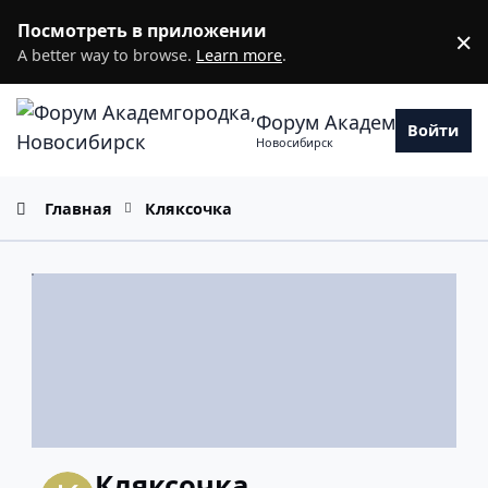
Перейти к содержанию
Посмотреть в приложении
×
D
A better way to browse.
Learn more
.
Форум Академгородка
Войти
Новосибирск
Главная
Кляксочка
Кляксочка