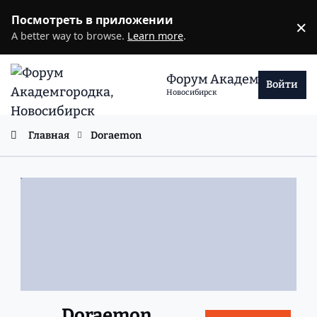
Перейти к содержанию
Посмотреть в приложении
×
D
A better way to browse.
Learn more
.
Форум Академгородка
Войти
Новосибирск
Главная
Doraemon
Doraemon