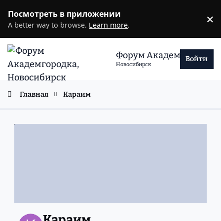
Перейти к содержанию
Посмотреть в приложении
×
D
A better way to browse.
Learn more
.
Форум Академгородка
Войти
Новосибирск
Главная
Караим
Караим