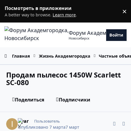
Перейти к содержанию
Посмотреть в приложении
×
D
A better way to browse.
Learn more
.
Форум Академгородка
Войти
Новосибирск
Главная
Жизнь Академгородка
Частные объя
Продам пылесос 1450W Scarlett
SC-080
Поделиться
Подписчики
comment_11978418
Статистика авторов
Ilyar
Пользователь
Опубликовано
7 марта
7 март