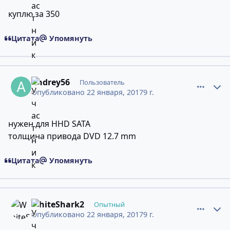
куплю за 350
Цитата
Упомянуть
comment_11274591
Статистика авторов
Andrey56
Пользователь
Опубликовано
22 января, 2017
9 г.
нужен для HHD SATA
толщина привода DVD 12.7 mm
Цитата
Упомянуть
comment_11274643
Статистика авторов
WhiteShark2
Опытный
Опубликовано
22 января, 2017
9 г.