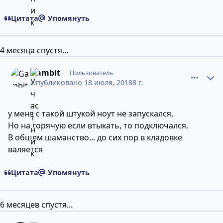
Цитата
Упомянуть
4 месяца спустя...
comment_11560541
Статистика авторов
Gambit
Пользователь
Опубликовано
18 июля, 2018
8 г.
у меня с такой штукой ноут не запускался.
Но на горячую если втыкать, то подключался.
В общем шаманство... до сих пор в кладовке
валяется
Цитата
Упомянуть
6 месяцев спустя...
comment_11625450
Статистика авторов