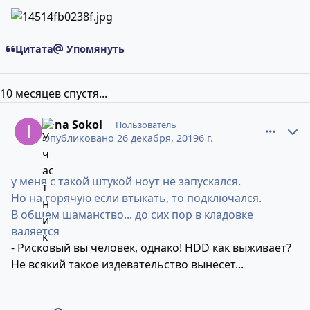
Цитата
Упомянуть
10 месяцев спустя...
comment_11717321
Статистика авторов
Irina Sokol
Пользователь
Опубликовано
26 декабря, 2019
6 г.
у меня с такой штукой ноут не запускался.
Но на горячую если втыкать, то подключался.
В общем шаманство... до сих пор в кладовке
валяется
- Рисковый вы человек, однако! HDD как выживает?
Не всякий такое издевательство вынесет...