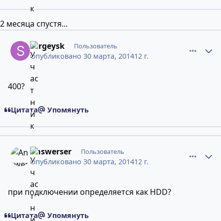
2 месяца спустя...
comment_10200584
Статистика авторов
sergeysk
Пользователь
Опубликовано
30 марта, 2014
12 г.
400?
Цитата
Упомянуть
comment_10200768
Статистика авторов
Answerser
Пользователь
Опубликовано
30 марта, 2014
12 г.
при подключении определяется как HDD?
Цитата
Упомянуть