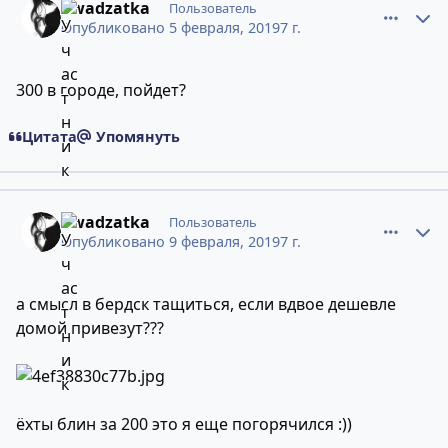
dwadzatka
Пользователь
Опубликовано
5 февраля, 2019
7 г.
300 в городе, пойдет?
Цитата
Упомянуть
comment_11626747
Статистика авторов
dwadzatka
Пользователь
Опубликовано
9 февраля, 2019
7 г.
а смысл в бердск тащиться, если вдвое дешевле
домой привезут???
ёхты блин за 200 это я еще погорячился :))