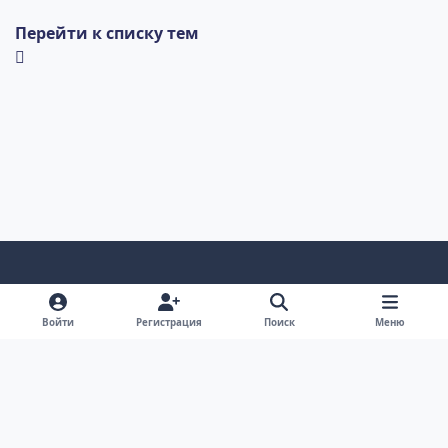
Перейти к списку тем
Светлый режим
Темный режим
Системные предпочтения
v
Войти
Регистрация
Поиск
Меню
k
Обратная связь
Cookie-файлы
RSS
Форум Академгородка, Новосибирск