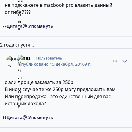
не подскажете в macbook pro влазить данный
оптибей???
Цитата
Упомянуть
2 года спустя...
comment_11251538
Статистика авторов
Jones
Пользователь
Опубликовано
15 декабря, 2016
9 г.
с али проще заказать за 250р
В ином случае те же 250р могу предложить вам
Или перепродажа - это единственный для вас
источник дохода?
Цитата
Упомянуть