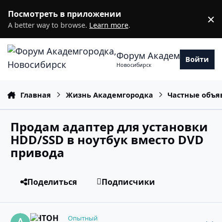
Перейти к содержанию
Посмотреть в приложении
×
D
A better way to browse.
Learn more
.
Форум Академгородка
Войти
Новосибирск
Главная
Жизнь Академгородка
Частные объя
Продам адаптер для установки
HDD/SSD в ноутбук вместо DVD
привода
Поделиться
Подписчики
comment_10070968
Статистика авторов
AHTOН
Опытный