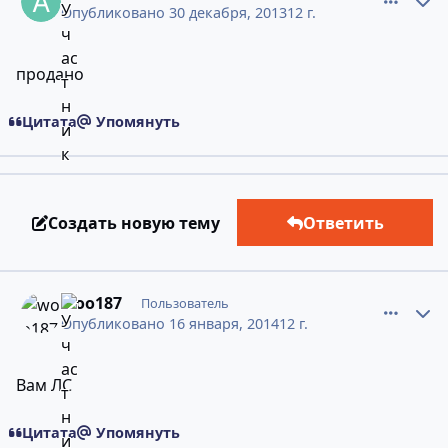
Опубликовано
30 декабря, 2013
12 г.
продано
Цитата
Упомянуть
Создать новую тему
Ответить
comment_10093481
Статистика авторов
woo187
Пользователь
Опубликовано
16 января, 2014
12 г.
Вам ЛС
Цитата
Упомянуть