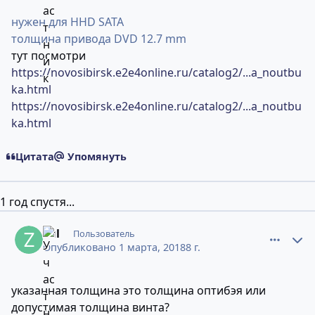
нужен для HHD SATA
толщина привода DVD 12.7 mm
тут посмотри
https://novosibirsk.e2e4online.ru/catalog2/...a_noutbu
ka.html
https://novosibirsk.e2e4online.ru/catalog2/...a_noutbu
ka.html
Цитата
Упомянуть
1 год спустя...
comment_11498090
Статистика авторов
zul
Пользователь
Опубликовано
1 марта, 2018
8 г.
указанная толщина это толщина оптибэя или
допустимая толщина винта?