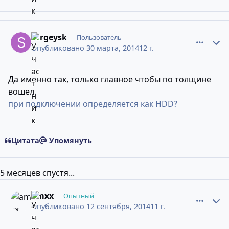
comment_10200771
Статистика авторов
sergeysk
Пользователь
Опубликовано
30 марта, 2014
12 г.
Да именно так, только главное чтобы по толщине
вошел.
при подключении определяется как HDD?
Цитата
Упомянуть
5 месяцев спустя...
comment_10392400
Статистика авторов
amxx
Опытный
Опубликовано
12 сентября, 2014
11 г.