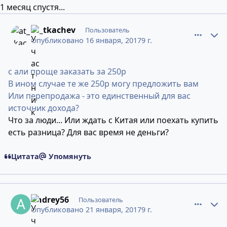
1 месяц спустя...
comment_11271130
Статистика авторов
at_tkachev
Пользователь
Опубликовано
16 января, 2017
9 г.
с али проще заказать за 250р
В ином случае те же 250р могу предложить вам
Или перепродажа - это единственный для вас
источник дохода?
Что за люди... Или ждать с Китая или поехать купить
есть разница? Для вас время не деньги?
Цитата
Упомянуть
comment_11274415
Статистика авторов
Andrey56
Пользователь
Опубликовано
21 января, 2017
9 г.