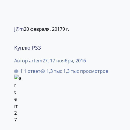
j@m
20 февраля, 2017
9 г.
Куплю PS3
Куплю PS3
Автор
artem27
,
17 ноября, 2016
1 ответ
1,3 тыс просмотров