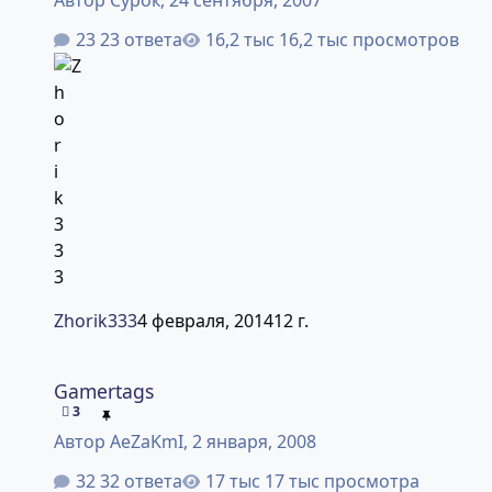
23 ответа
16,2 тыс просмотров
Zhorik333
4 февраля, 2014
12 г.
Gamertags
Gamertags
3
Автор
AeZaKmI
,
2 января, 2008
32 ответа
17 тыс просмотра