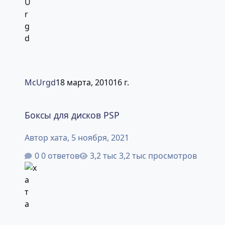
McUrgd
18 марта, 2010
16 г.
Боксы для дисков PSP
Боксы для дисков PSP
Автор
хата
,
5 ноября, 2021
0 ответов
3,2 тыс просмотров