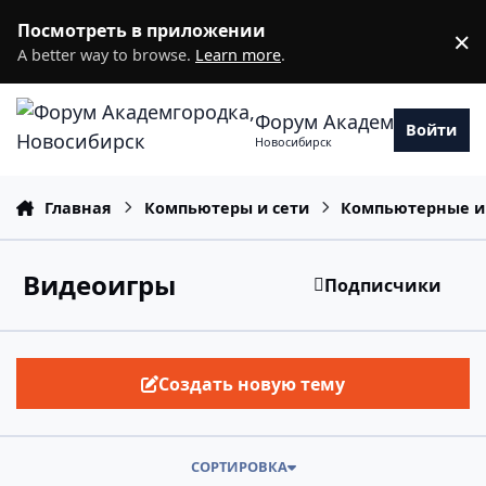
Перейти к содержанию
Посмотреть в приложении
×
D
A better way to browse.
Learn more
.
Форум Академгородка
Войти
Новосибирск
Главная
Компьютеры и сети
Компьютерные и
Видеоигры
Подписчики
Создать новую тему
СОРТИРОВКА