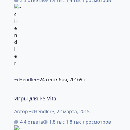
3 ответа
1,4 тыс просмотров
~cHendler~
24 сентября, 2016
9 г.
Игры для PS Vita
Игры для PS Vita
Автор
~cHendler~
,
22 марта, 2015
4 ответа
1,8 тыс просмотров