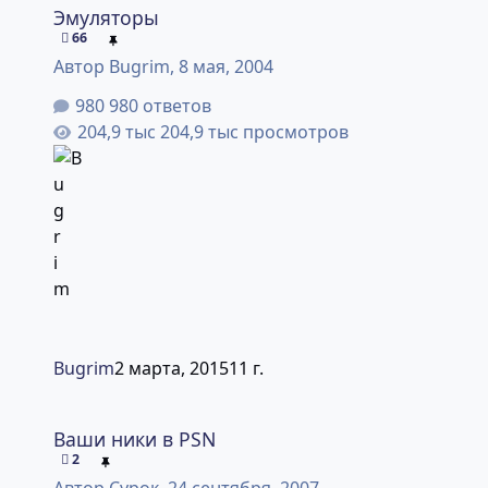
Эмуляторы
66
Автор
Bugrim
,
8 мая, 2004
980 ответов
204,9 тыс просмотров
Bugrim
2 марта, 2015
11 г.
Ваши ники в PSN
Ваши ники в PSN
2
Автор
Сурок
,
24 сентября, 2007