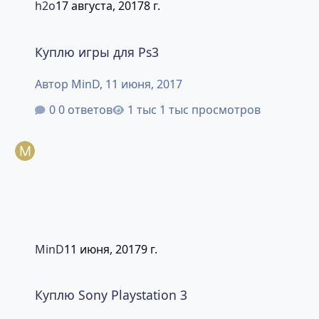
h2o
17 августа, 2017
8 г.
Куплю игры для Ps3
Куплю игры для Ps3
Автор
MinD
,
11 июня, 2017
0 ответов
1 тыс просмотров
MinD
11 июня, 2017
9 г.
Куплю Sony Playstation 3
Куплю Sony Playstation 3