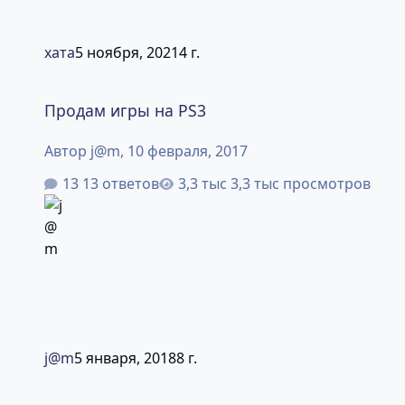
хата
5 ноября, 2021
4 г.
Продам игры на PS3
Продам игры на PS3
Автор
j@m
,
10 февраля, 2017
13 ответов
3,3 тыс просмотров
j@m
5 января, 2018
8 г.
move motion для ps3