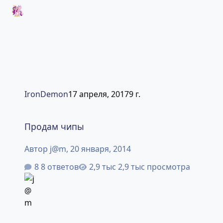
IronDemon
17 апреля, 2017
9 г.
Продам чипы
Продам чипы
Автор
j@m
,
20 января, 2014
8 ответов
2,9 тыс просмотра