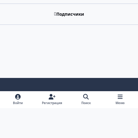
Подписчики
Светлый режим
Темный режим
Системные предпочтения
v
Войти
Регистрация
Поиск
Меню
k
Обратная связь
Cookie-файлы
RSS
Форум Академгородка, Новосибирск