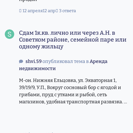
12 апреля
12 апр
3 ответа
Сдам 1к.кв. лично или через А.Н. в Советком районе, с
Сдам 1к.кв. лично или через А.Н. в
Советком районе, семейной паре или
одному жильцу
shvi.59
опубликовал тема в
Аренда
недвижимости
М-он. Нижняя Ельцовка, ул. Экваторная 1,
39/19/9, У.П., Вокруг сосновый бор с ягодой и
грибами, пруд с утками и рыбой, сеть
магазинов, удобная транспортная развязка. В
квартире хороший ремонт, вся новая мебель и
бытовая техника. Арендная плата 25000
рублей. Мой телефон: 333-61-19