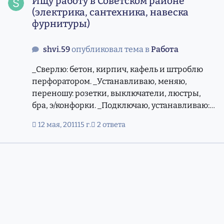
Ищу работу в Советском районе
(электрика, сантехника, навеска
фурнитуры)
shvi.59
опубликовал тема в
Работа
_Сверлю: бетон, кирпич, кафель и штроблю
перфоратором. _Устанавливаю, меняю,
переношу: розетки, выключатели, люстры,
бра, э/конфорки. _Подключаю, устанавливаю:
э/печи, стиральные машинки, смесителя,
12 мая, 2011
15 г.
2 ответа
мойки, сифоны. _Присверливаю, прибиваю,
навешиваю: гардины, полки, шкафы, плинтус,
зеркала, рейлинги и др. фурнитуру. _Я
работаю в любые дни. Обращайтесь! Всегда
буду рад, оказать Вам свои услуги. _Мои
телефоны: 333-61-19, 8-923-242-6919 Валерий
Иванович. Принимаю заказы на работу