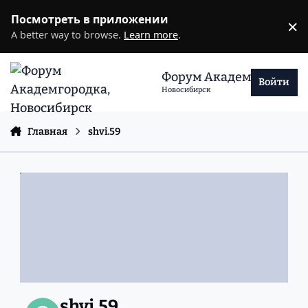
Перейти к содержанию
Посмотреть в приложении
×
D
A better way to browse.
Learn more
.
Форум Академгородка
Войти
Новосибирск
Главная
shvi.59
shvi.59