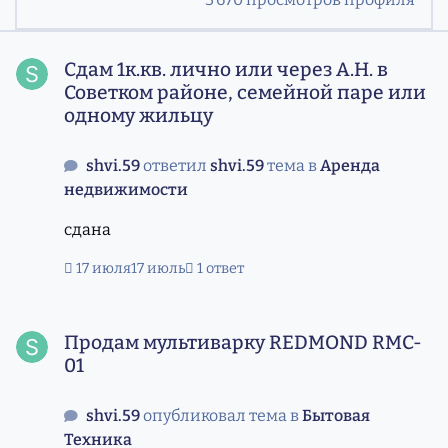
Сдам 1к.кв. лично или через А.Н. в Советком районе, с
Сдам 1к.кв. лично или через А.Н. в
Советком районе, семейной паре или
одному жильцу
shvi.59
ответил
shvi.59
тема в
Аренда
недвижимости
сдана
17 июля
17 июль
1 ответ
Продам мультиварку REDMOND RMC-01
Продам мультиварку REDMOND RMC-
01
shvi.59
опубликовал тема в
Бытовая
Техника