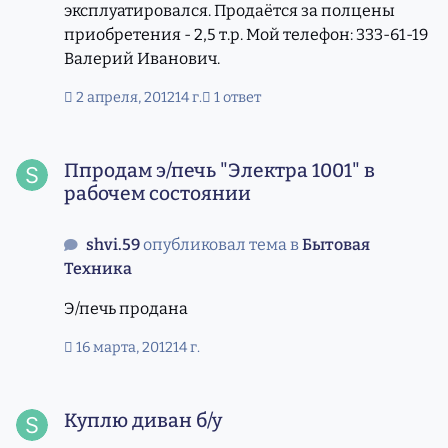
эксплуатировался. Продаётся за полцены
приобретения - 2,5 т.р. Мой телефон: 333-61-19
Валерий Иванович.
2 апреля, 2012
14 г.
1 ответ
Ппродам э/печь "Электра 1001" в рабочем состоянии
Ппродам э/печь "Электра 1001" в
рабочем состоянии
shvi.59
опубликовал тема в
Бытовая
Техника
Э/печь продана
16 марта, 2012
14 г.
Куплю диван б/у
Куплю диван б/у