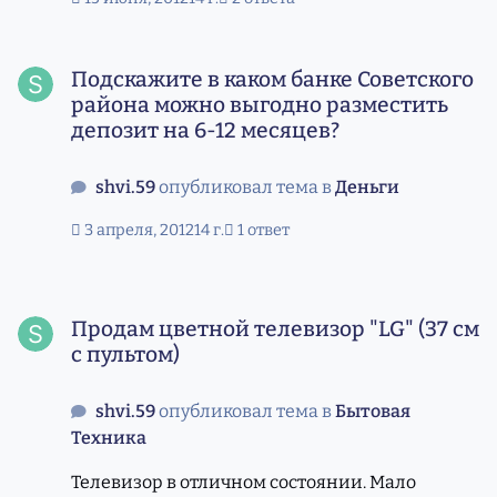
последнем юбилее - подарили аналогичные
сервизы. _Поэтому эти решили продать.
Подскажите в каком банке Советского района можно выг
Звоните по телефонам: 333-61-19, 8-923-242-
Подскажите в каком банке Советского
6919 Валерий Иванович. Столовый сервиз
района можно выгодно разместить
Кофейный сервиз
депозит на 6-12 месяцев?
shvi.59
опубликовал тема в
Деньги
3 апреля, 2012
14 г.
1 ответ
Продам цветной телевизор "LG" (37 см с пультом)
Продам цветной телевизор "LG" (37 см
с пультом)
shvi.59
опубликовал тема в
Бытовая
Техника
Телевизор в отличном состоянии. Мало