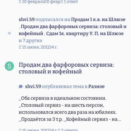
10 февраля
10 февр
1 ответ
shvi.59
подписался на
Продам 1 к.в. на Шлюзе
,
Продам два фарфоровых сервиза: столовый и
кофейный
,
Сдам 1к. квартиру У. П. на Шлюзе
и 7 других
15 июня, 2012
14 г.
Продам два фарфоровых сервиза: столовый и кофейный
Продам два фарфоровых сервиза:
столовый и кофейный
shvi.59
опубликовал тема в
Разное
_Оба сервиза в идеальном состоянии.
_Столовый сервиз - на шесть персон,
использовался всего два раза на юбилеях.
_Продаётся за 3 т.р. _Кофейный сервиз - на
шесть персон, продаётся за 1, 5 т.р. _На
15 июня, 2012
14 г.
2 ответа