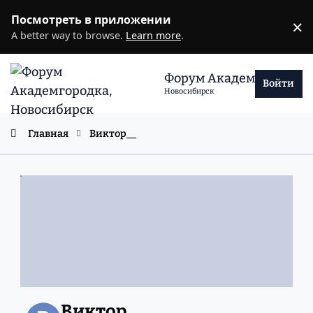
Перейти к содержанию
Посмотреть в приложении
×
D
A better way to browse.
Learn more
.
Форум Академгородка
Войти
Новосибирск
Главная
Виктор__
Виктор__