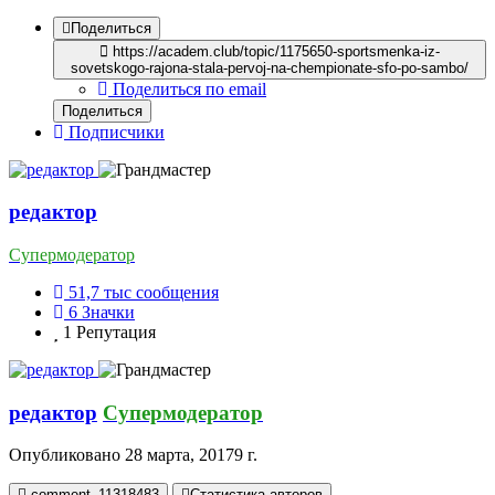
Поделиться
https://academ.club/topic/1175650-sportsmenka-iz-
sovetskogo-rajona-stala-pervoj-na-chempionate-sfo-po-sambo/
Поделиться по email
Поделиться
Подписчики
редактор
Супермодератор
51,7 тыс
сообщения
6
Значки
1
Репутация
редактор
Супермодератор
Опубликовано
28 марта, 2017
9 г.
comment_11318483
Статистика авторов