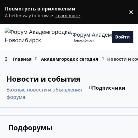
Перейти к содержанию
Посмотреть в приложении
×
D
A better way to browse.
Learn more
.
Форум Академгородка
Войти
Новосибирск
Главная
Академгородок сегодня
Новости и с
Новости и события
Подписчики
Важные новости и объявления
форума.
Подфорумы