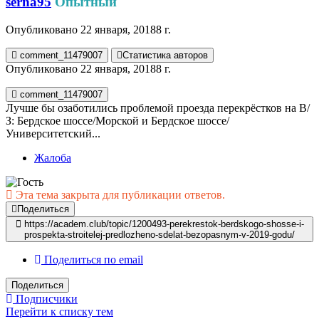
serna95
Опытный
Опубликовано
22 января, 2018
8 г.
comment_11479007
Статистика авторов
Опубликовано
22 января, 2018
8 г.
comment_11479007
Лучше бы озаботились проблемой проезда перекрёстков на В/
З: Бердское шоссе/Морской и Бердское шоссе/
Университетский...
Жалоба
Эта тема закрыта для публикации ответов.
Поделиться
https://academ.club/topic/1200493-perekrestok-berdskogo-shosse-i-
prospekta-stroitelej-predlozheno-sdelat-bezopasnym-v-2019-godu/
Поделиться по email
Поделиться
Подписчики
Перейти к списку тем