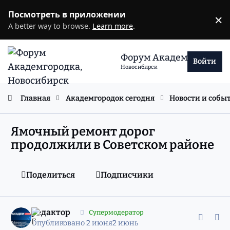
Перейти к содержанию
Посмотреть в приложении
×
D
A better way to browse.
Learn more
.
Форум Академгородка
Войти
Новосибирск
Главная
Академгородок сегодня
Новости и собы
Ямочный ремонт дорог
продолжили в Советском районе
Поделиться
Подписчики
comment_11981349
Статистика авторов
редактор
Супермодератор
Опубликовано
2 июня
2 июнь