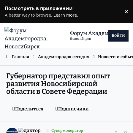
Перейти к содержанию
Посмотреть в приложении
×
D
A better way to browse.
Learn more
.
Форум Академгородка
Войти
Новосибирск
Главная
Академгородок сегодня
Новости и собы
Губернатор представил опыт
развития Новосибирской
области в Совете Федерации
Поделиться
Подписчики
comment_11981444
Статистика авторов
редактор
Супермодератор