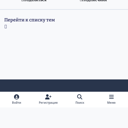
Перейти к списку тем
Светлый режим
Темный режим
Системные предпочтения
v
Войти
Регистрация
Поиск
Меню
k
Обратная связь
Cookie-файлы
RSS
Форум Академгородка, Новосибирск