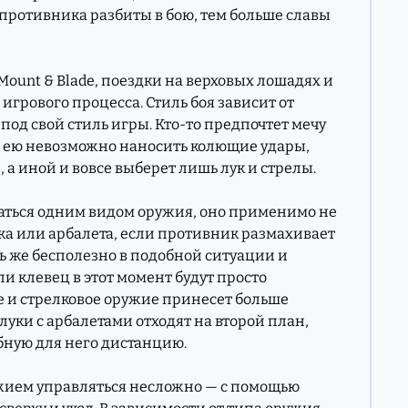
противника разбиты в бою, тем больше славы
ount & Blade, поездки на верховых лошадях и
игрового процесса. Стиль боя зависит от
 под свой стиль игры. Кто-то предпочтет мечу
 и ею невозможно наносить колющие удары,
 а иной и вовсе выберет лишь лук и стрелы.
аться одним видом оружия, оно применимо не
лука или арбалета, если противник размахивает
ль же бесполезно в подобной ситуации и
ли клевец в этот момент будут просто
е и стрелковое оружие принесет больше
 луки с арбалетами отходят на второй план,
бную для него дистанцию.
жием управляться несложно — с помощью