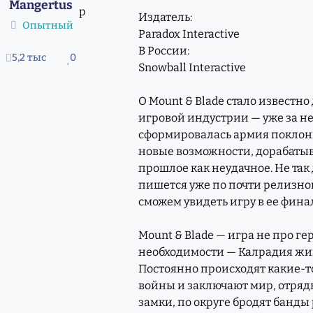
Mangertus
Издатель:
Опытный
Paradox Interactive
В России:
5,2 тыс
0
сообщения
Репутация
Snowball Interactive
О Mount & Blade стало известно
игровой индустрии — уже за не
сформировалась армия поклонн
новые возможности, дорабатыв
прошлое как неудачное. Не так 
пишется уже по почти релизно
сможем увидеть игру в ее фина
Mount & Blade — игра не про ге
необходимости — Калрадия жив
Постоянно происходят какие-то
войны и заключают мир, отряд
замки, по округе бродят банды 