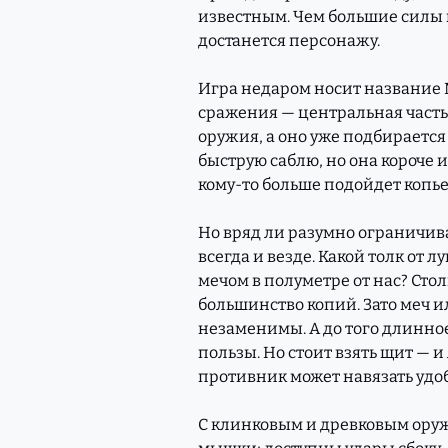
известным. Чем большие силы 
достанется персонажу.
Игра недаром носит название M
сражения — центральная часть 
оружия, а оно уже подбирается
быструю саблю, но она короче
кому-то больше подойдет копье,
Но вряд ли разумно ограничив
всегда и везде. Какой толк от 
мечом в полуметре от нас? Сто
большинство копий. Зато меч и
незаменимы. А до того длинно
пользы. Но стоит взять щит — и
противник может навязать удо
С клинковым и древковым ору