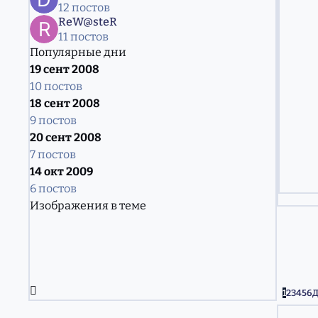
12 постов
ReW@steR
11 постов
Популярные дни
19 сент 2008
10 постов
18 сент 2008
9 постов
20 сент 2008
7 постов
14 окт 2009
6 постов
Изображения в теме
Развернуть обзор темы
1
2
3
4
5
6