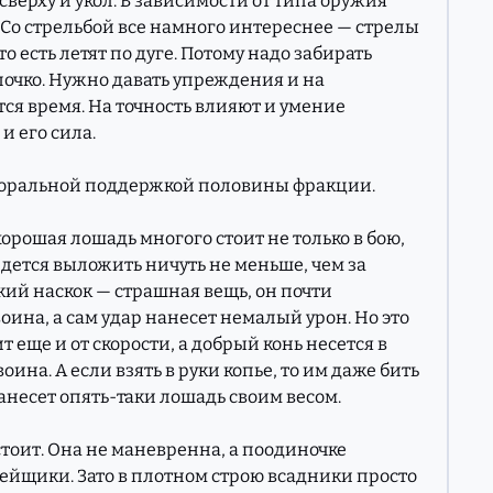
сверху и укол. В зависимости от типа оружия
 Со стрельбой все намного интереснее — стрелы
 есть летят по дуге. Потому надо забирать
лочко. Нужно давать упреждения и на
тся время. На точность влияют и умение
и его сила.
моральной поддержкой половины фракции.
хорошая лошадь многого стоит не только в бою,
ридется выложить ничуть не меньше, чем за
кий наскок — страшная вещь, он почти
ина, а сам удар нанесет немалый урон. Но это
т еще и от скорости, а добрый конь несется в
оина. А если взять в руки копье, то им даже бить
анесет опять-таки лошадь своим весом.
стоит. Она не маневренна, а поодиночке
ейщики. Зато в плотном строю всадники просто