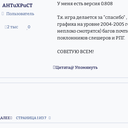
У меня есть версия 0.808
AHTuXPuCT
Пользователь
Т.к. игра делается за "спасибо" 
графика на уровне 2004-2005 г
2 тыс
0
сообщения
Репутация
неплохо смотрятся) багов почти
поклонников слешеров и РПГ.
СОВЕТУЮ ВСЕМ!
Цитата
Упомянуть
ПОСЛЕДНЯЯ СТРАНИЦА
ДАЛЕЕ
СТРАНИЦА 1 ИЗ 7