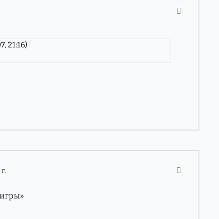
comment_40
, 21:16)
comment_56
 г.
 игры»