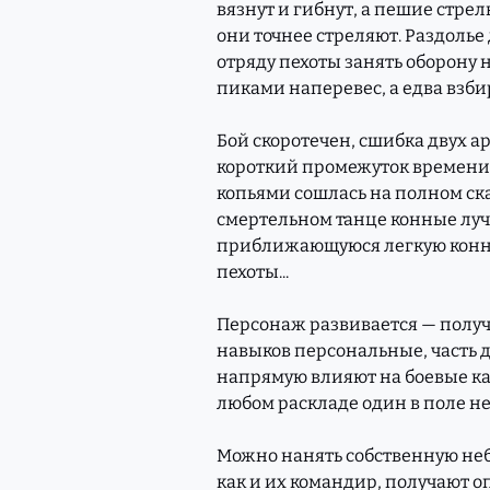
вязнут и гибнут, а пешие стре
они точнее стреляют. Раздолье
отряду пехоты занять оборону 
пиками наперевес, а едва взби
Бой скоротечен, сшибка двух а
короткий промежуток времени 
копьями сошлась на полном скак
смертельном танце конные лу
приближающуюся легкую конни
пехоты...
Персонаж развивается — получа
навыков персональные, часть д
напрямую влияют на боевые кач
любом раскладе один в поле не
Можно нанять собственную неб
как и их командир, получают оп