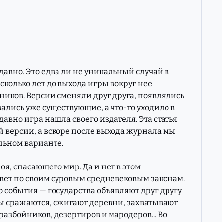
 давно. Это едва ли не уникальный случай в
сколько лет до выхода игры вокруг нее
иков. Версии сменяли друг друга, появлялись
ались уже существующие, а что-то уходило в
давно игра нашла своего издателя. Эта статья
й версии, а вскоре после выхода журнала мы
льном варианте.
роя, спасающего мир. Да и нет в этом
ет по своим суровым средневековым законам.
 события — государства объявляют друг другу
ы сражаются, сжигают деревни, захватывают
разбойников, дезертиров и мародеров... Во