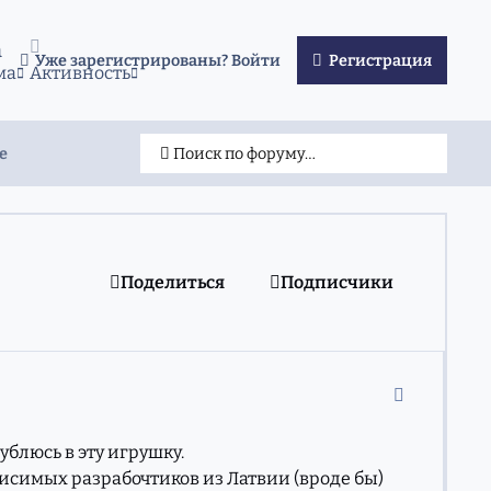
а
Уже зарегистрированы? Войти
Регистрация
ма
Активность
e
Поиск по форуму…
Поделиться
Подписчики
comment_39
ублюсь в эту игрушку.
исимых разрабочтиков из Латвии (вроде бы)