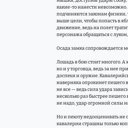
мышки; доступны удары сбоку, 
какие-то нанести невозможно.
подчиняются законам физики, то
выше цели, чтобы попасть в яб
движение, ведь на полет трати
персонажа обращаться с луком, 
Осада замка сопровождается 
Лошадь в бою стоит многого. А 
но и у торговца, ведь за нее п
доспехи и оружие. Кавалерийс
наверняка опрокинет пешего во
не все — ведь сила удара зависи
несколько раз быстрее пешего в
не надо, удар огромной силы н
Но и пехоту недооценивать не 
кавалерии страшны только коп