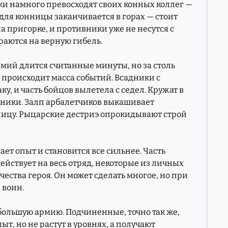
лки намного превосходят своих конных коллег —
 для конницы заканчивается в горах — стоит
на пригорке, и противники уже не несутся с
раются на верную гибель.
рмий длится считанные минуты, но за столь
происходит масса событий. Всадники с
у, и часть бойцов вылетела с седел. Кружат в
чники. Залп арбалетчиков выкашивает
цу. Рыцарские дестриэ опрокидывают строй
ет опыт и становится все сильнее. Часть
ействует на весь отряд, некоторые из личных
ества героя. Он может сделать многое, но при
 воин.
ольшую армию. Подчиненные, точно так же,
ыт, но не растут в уровнях, а получают