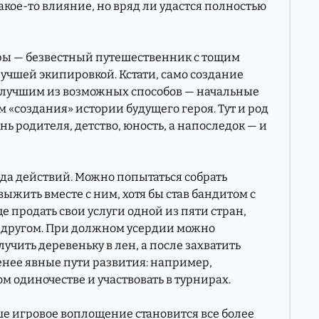
акое-то влияние, но вряд ли удастся полностью
ры — безвестный путешественник с тощим
учшей экипировкой. Кстати, само создание
 лучшим из возможных способов — начальные
 «создания» истории будущего героя. Тут и род
нь родителя, детство, юность, а напоследок — и
ода действий. Можно попытаться собрать
ыжить вместе с ним, хотя бы став бандитом с
 продать свои услуги одной из пяти стран,
 другом. При должном усердии можно
лучить деревеньку в лен, а после захватить
менее явные пути развития: например,
м одиночестве и участвовать в турнирах.
аше игровое воплощение становится все более