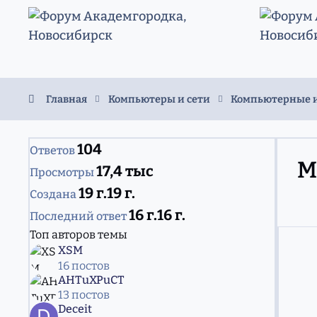
Перейти к содержанию
Главная
Компьютеры и сети
Компьютерные и
104
Ответов
M
17,4 тыс
Просмотры
19 г.
19 г.
Создана
16 г.
16 г.
Последний ответ
Топ авторов темы
XSM
16 постов
AHTuXPuCT
13 постов
Deceit