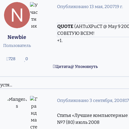
Опубликовано
13 мая, 2007
19 г.
QUOTE
(AHTuXPuCT @ May 9 2007
СОВЕТУЮ ВСЕМ!
Newbie
+1.
Пользователь
728
0
сообщения
Репутация
Цитата
Упомянуть
устя...
Опубликовано
3 сентября, 2008
17
Статья «Лучшие компьютерные
№7 (80) июль 2008