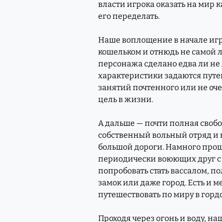
власти игрока оказать на мир к
его переделать.
Наше воплощение в начале иг
кошельком и отнюдь не самой л
персонажа сделано едва ли не
характеристики задаются путем
занятий почтенного или не оче
цель в жизни.
А дальше — почти полная своб
собственный вольный отряд и в
большой дороги. Намного проще
периодически воюющих друг с
попробовать стать вассалом, по
замок или даже город. Есть и 
путешествовать по миру в гордо
Проходя через огонь и воду, н