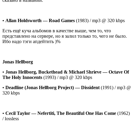
сказано в названии.
•
Allan Holdsworth — Road Games
(1983) / mp3 @ 320 kbps
Есть ещё куча альбомов в качестве выше, чем то, что
представлено на сервере, но я залил только то, чего не было.
Ибо надо тэги апдейтить )%
Jonas Hellborg
•
Jonas Hellborg, Buckethead & Michael Shrieve — Octave Of
The Holy Innocents
(1993) / mp3 @ 320 kbps
•
Deadline (Jonas Hellborg Project) — Dissident
(1991) / mp3 @
320 kbps
•
Cecil Taylor — Nefertiti, The Beautiful One Has Come
(1962)
/ lossless