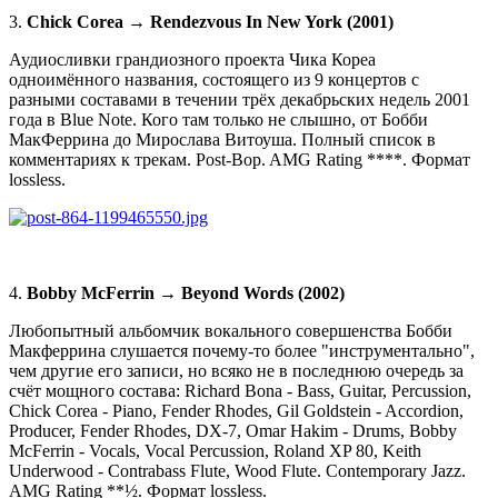
3.
Chick Corea → Rendezvous In New York (2001)
Аудиосливки грандиозного проекта Чика Кореа
одноимённого названия, состоящего из 9 концертов c
разными составами в течении трёх декабрьских недель 2001
года в Blue Note. Кого там только не слышно, от Бобби
МакФеррина до Мирослава Витоуша. Полный список в
комментариях к трекам. Post-Bop. AMG Rating ****. Формат
lossless.
4.
Bobby McFerrin → Beyond Words (2002)
Любопытный альбомчик вокального совершенства Бобби
Макферрина слушается почему-то более "инструментально",
чем другие его записи, но всяко не в последнюю очередь за
счёт мощного состава: Richard Bona - Bass, Guitar, Percussion,
Chick Corea - Piano, Fender Rhodes, Gil Goldstein - Accordion,
Producer, Fender Rhodes, DX-7, Omar Hakim - Drums, Bobby
McFerrin - Vocals, Vocal Percussion, Roland XP 80, Keith
Underwood - Contrabass Flute, Wood Flute. Contemporary Jazz.
AMG Rating **½. Формат lossless.