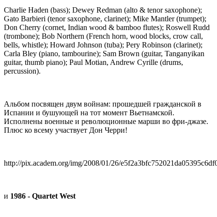
Charlie Haden (bass); Dewey Redman (alto & tenor saxophone);
Gato Barbieri (tenor saxophone, clarinet); Mike Mantler (trumpet);
Don Cherry (cornet, Indian wood & bamboo flutes); Roswell Rudd
(trombone); Bob Northern (French horn, wood blocks, crow call,
bells, whistle); Howard Johnson (tuba); Pery Robinson (clarinet);
Carla Bley (piano, tambourine); Sam Brown (guitar, Tanganyikan
guitar, thumb piano); Paul Motian, Andrew Cyrille (drums,
percussion).
Альбом посвящен двум войнам: прошедшей гражданской в
Испании и бушующей на тот момент Вьетнамской.
Исполнены военные и революционные марши во фри-джазе.
Плюс ко всему участвует Дон Черри!
http://pix.academ.org/img/2008/01/26/e5f2a3bfc752021da05395c6df
и
1986 - Quartet West