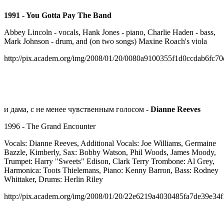
1991 - You Gotta Pay The Band
Abbey Lincoln - vocals, Hank Jones - piano, Charlie Haden - bass,
Mark Johnson - drum, and (on two songs) Maxine Roach's viola
http://pix.academ.org/img/2008/01/20/0080a9100355f1d0ccdab6fc7
и дама, с не менее чувственным голосом -
Dianne Reeves
1996 - The Grand Encounter
Vocals: Dianne Reeves, Additional Vocals: Joe Williams, Germaine
Bazzle, Kimberly, Sax: Bobby Watson, Phil Woods, James Moody,
Trumpet: Harry "Sweets" Edison, Clark Terry Trombone: Al Grey,
Harmonica: Toots Thielemans, Piano: Kenny Barron, Bass: Rodney
Whittaker, Drums: Herlin Riley
http://pix.academ.org/img/2008/01/20/22e6219a4030485fa7de39e34