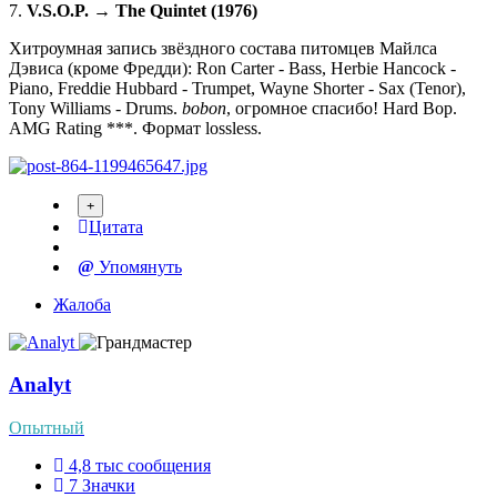
7.
V.S.O.P. → The Quintet (1976)
Хитроумная запись звёздного состава питомцев Майлса
Дэвиса (кроме Фредди): Ron Carter - Bass, Herbie Hancock -
Piano, Freddie Hubbard - Trumpet, Wayne Shorter - Sax (Tenor),
Tony Williams - Drums.
bobon
, огромное спасибо! Hard Bop.
AMG Rating ***. Формат lossless.
Цитата
Упомянуть
Жалоба
Analyt
Опытный
4,8 тыс
сообщения
7
Значки