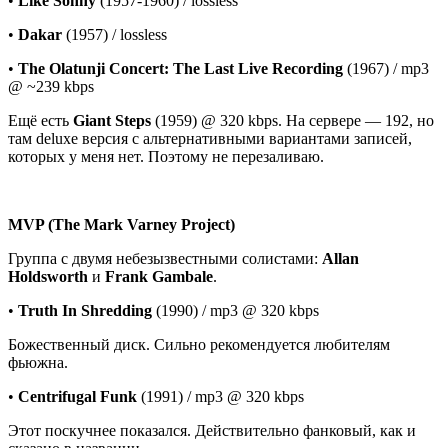
•
Like Sonny
(1957-1960) / lossless
•
Dakar
(1957) / lossless
•
The Olatunji Concert: The Last Live Recording
(1967) / mp3
@ ~239 kbps
Ещё есть
Giant Steps
(1959) @ 320 kbps. На сервере — 192, но
там deluxe версия с альтернативными вариантами записей,
которых у меня нет. Поэтому не перезаливаю.
MVP (The Mark Varney Project)
Группа с двумя небезызвестными солистами:
Allan
Holdsworth
и
Frank Gambale
.
•
Truth In Shredding
(1990) / mp3 @ 320 kbps
Божественный диск. Сильно рекомендуется любителям
фьюжна.
•
Centrifugal Funk
(1991) / mp3 @ 320 kbps
Этот поскучнее показался. Действительно фанковый, как и