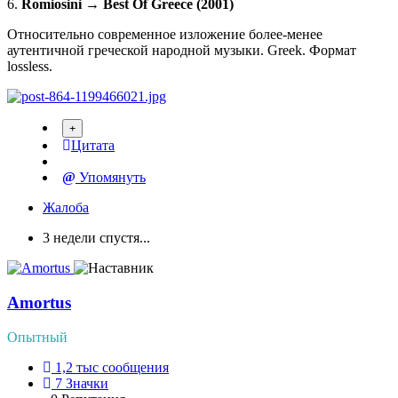
6.
Romiosini → Best Of Greece (2001)
Относительно современное изложение более-менее
аутентичной греческой народной музыки. Greek. Формат
lossless.
Цитата
Упомянуть
Жалоба
3 недели спустя...
Amortus
Опытный
1,2 тыс
сообщения
7
Значки