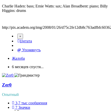
Charlie Haden: bass; Ernie Watts: sax; Alan Broadbent: piano; Billy
Higgins: drums
http://pix.academ.org/img/2008/01/26/d75c2fe12db8c763adfbfc6036
Цитата
Упомянуть
Жалоба
6 месяцев спустя...
Zer0
Опытный
3,7 тыс
сообщения
7
Значки