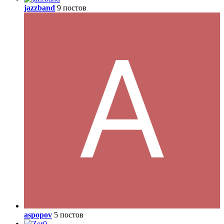
jazzband
9 постов
aspopov
5 постов