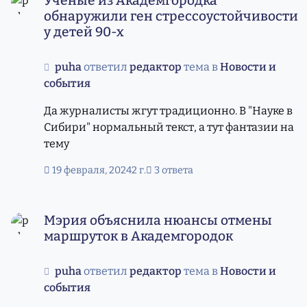
Ученые из Академгородка
обнаружили ген стрессоустойчивости
у детей 90-х
puha
ответил
редактор
тема в
Новости и
события
Да журналисты жгут традиционно. В "Науке в
Сибири" нормальный текст, а тут фантазии на
тему
19 февраля, 2024
2 г.
3 ответа
Мэрия объяснила нюансы отмены маршруток в Академ
Мэрия объяснила нюансы отмены
маршруток в Академгородок
puha
ответил
редактор
тема в
Новости и
события