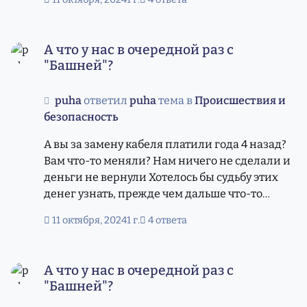
А что у нас в очередной раз с "Башней"?
А что у нас в очередной раз с
"Башней"?
puha
ответил
puha
тема в
Происшествия и
безопасность
А вы за замену кабеля платили года 4 назад?
Вам что-то меняли? Нам ничего не сделали и
деньги не вернули Хотелось бы судьбу этих
денег узнать, прежде чем дальше что-то
платить
11 октября, 2024
1 г.
4 ответа
А что у нас в очередной раз с "Башней"?
А что у нас в очередной раз с
"Башней"?