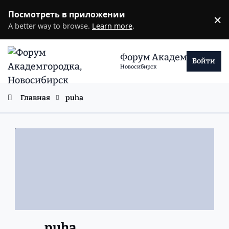
Перейти к содержанию
Посмотреть в приложении
×
D
A better way to browse.
Learn more
.
Форум Академгородка
Войти
Новосибирск
Главная
puha
puha