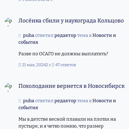
то передел власти. Кто что знает?
Лосёнка сбили у наукограда Кольцово
Лосёнка сбили у наукограда Кольцово
puha
ответил
редактор
тема в
Новости и
события
Разве по ОСАГО не должны выплатить?
21 мая, 2024
2 г.
47 ответов
Похолодание вернется в Новосибирск
Похолодание вернется в Новосибирск
puha
ответил
редактор
тема в
Новости и
события
Мы в детстве весной плавали на плотах на
пустыре, и я четко помню, что размер