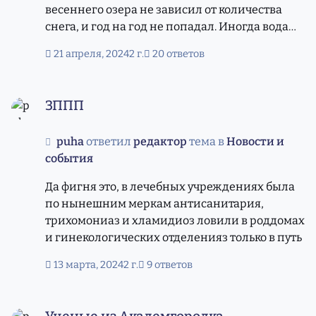
весеннего озера не зависил от количества
снега, и год на год не попадал. Иногда вода
выше колена была, иногда и не поплавать
21 апреля, 2024
2 г.
20 ответов
было, просто в резиновых сапогах ходили,,
потому что она быстро уходила.
ЗППП
ЗППП
puha
ответил
редактор
тема в
Новости и
события
Да фигня это, в лечебных учреждениях была
по нынешним меркам антисанитария,
трихомониаз и хламидиоз ловили в роддомах
и гинекологических отделенияз только в путь
13 марта, 2024
2 г.
9 ответов
Ученые из Академгородка обнаружили ген стрессоустой