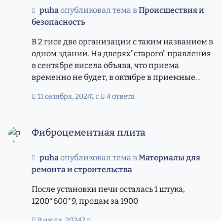
puha
опубликовал тема в
Происшествия и
безопасность
В 2 гисе две организации с таким названием в
одном здании. На дверях"старого" правления
в сентябре висела объява, что приема
временно не будет, в октябре в приемные
часы никого нет и трубку не берут,
11 октября, 2024
1 г.
4 ответа
объявлений никаких нет. В 2гисе есть их сайт,
где написано, что с 2018 года платежи только
Фиброцементная плита
по реквизитам, но все эти годы я спокойно
Фиброцементная плита
платила наличкой по членской книжке,
карточки погребов были в старом правлении.
puha
опубликовал тема в
Материалы для
Чьи это реквизиты на сайте сейчас- хбз. Если
ремонта и строительства
учесть, что весной была попытка собрать с
нуля данные владельцев погребов
После установки печи осталась 1 штука,
(развешивание объявлений с предложением
1200*600*9, продам за 1900
позвонить и узнать, будут ли сносить погреба),
то возникает мысль, что опять прошел какой-
9 июля, 2024
2 г.