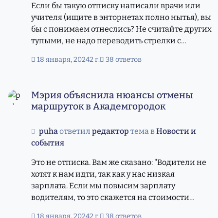
Если бы такую отписку написали врачи или
учителя (ищите в энторнетах полно нытья), вы
бы с понимаем отнеслись? Не считайте других
тупыми, не надо переводить стрелки с
работников мэрии на водителей, учителей и
18 января, 2024
2 г.
38 ответов
врачей
Мэрия объяснила нюансы отмены маршруток в Академ
Мэрия объяснила нюансы отмены
маршруток в Академгородок
puha
ответил
редактор
тема в
Новости и
события
Это не отписка. Вам же сказано: "Водители не
хотят к нам идти, так как у нас низкая
зарплата. Если мы повысим зарплату
водителям, то это скажется на стоимости
проезда. И вы начнете ныть, что дорого.
18 января, 2024
2 г.
38 ответов