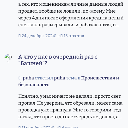
а тех, кто мошенникам личные данные людей
продает, вообще не ловили, по-моему. Мне
через 4 дня после оформления кредита целый
спектакль разыгрывали, и рабочая почта, и
сотовый, и данные руководителе подтянули с
24 декабря, 2024
1 г.
13 ответов
сайта института, и какую-то фэйковую заставку
с символикой места работы сделали, чтобы я
А что у нас в очередной раз с "Башней"?
по ссылке зашла. Очевидно же, что
А что у нас в очередной раз с
одновременно ФИО, место работы (и
"Башней"?
служебный мэйл с сайта организации) и
сотовый телефон могли быть только у банка.
puha
ответил
puha
тема в
Происшествия и
Причем никому кроме меня на работе не
безопасность
звонили и не писали. То есть сидит гнида
какая-то в кредитном отделе Совкомбанка и
Понятно, у нас ничего не делали, просто свет
торгует информацией.
пропал. Не уверена, что обрезали, может сама
проводка уже крякнула. Мне то говорили, год
назад, что просто до нас очередь не дошла, а
кому-то что-то сделали
11 октября, 2024
1 г.
4 ответа