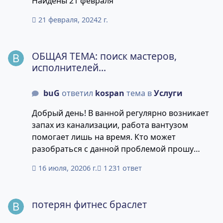
Найдены 21 февраля
21 февраля, 2024
2 г.
ОБЩАЯ ТЕМА: поиск мастеров, исполнителей...
ОБЩАЯ ТЕМА: поиск мастеров,
исполнителей...
buG
ответил
kospan
тема в
Услуги
Добрый день! В ванной регулярно возникает
запах из канализации, работа вантузом
помогает лишь на время. Кто может
разобраться с данной проблемой прошу
написать в ЛС.
16 июля, 2020
6 г.
1 231 ответ
потерян фитнес браслет
потерян фитнес браслет