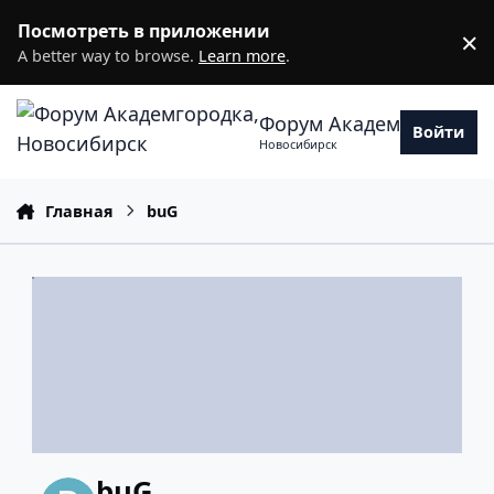
Перейти к содержанию
Посмотреть в приложении
×
D
A better way to browse.
Learn more
.
Форум Академгородка
Войти
Новосибирск
Главная
buG
buG