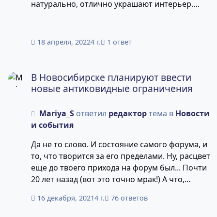
натурально, отлично украшают интерьер.
Цена 250 руб. за штуку. :supdup: Обращаться в
ЛС, забирать в вз Академгородка.
18 апреля, 2022
4 г.
1 ответ
В Новосибирске планируют ввести новые антиковидные
В Новосибирске планируют ввести
новые антиковидные ограничения
Mariya_S
ответил
редактор
тема в
Новости
и события
Да не то слово. И состояние самого форума, и
то, что творится за его пределами. Ну, расцвет
еще до твоего прихода на форум был... Почти
20 лет назад (вот это точно мрак!) А что,
конструктор эвакуировался отсюда? Нигде не
16 декабря, 2021
4 г.
76 ответов
сверкает?