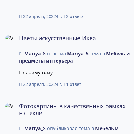
Забирать - пишите в ЛС. Вывоз вз, 1 этаж, 10-
18 часов, рабочие дни (по договоренности
22 апреля, 2022
4 г.
2 ответа
возможно в нерабочее время).
Цветы искусственные Икеа
Цветы искусственные Икеа
Mariya_S
ответил
Mariya_S
тема в
Мебель и
предметы интерьера
Подниму тему.
22 апреля, 2022
4 г.
1 ответ
Фотокартины в качественных рамках в стекле
Фотокартины в качественных рамках
в стекле
Mariya_S
опубликовал тема в
Мебель и