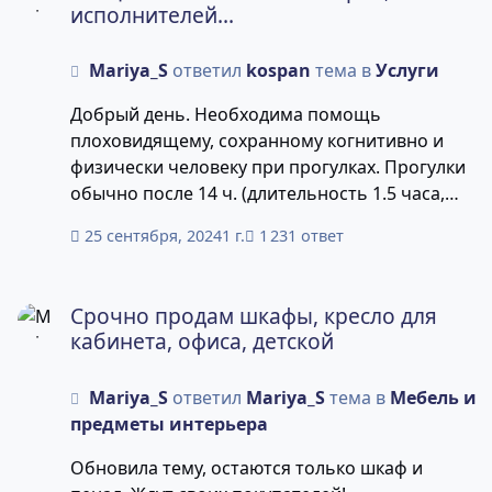
исполнителей...
Mariya_S
ответил
kospan
тема в
Услуги
Добрый день. Необходима помощь
плоховидящему, сохранному когнитивно и
физически человеку при прогулках. Прогулки
обычно после 14 ч. (длительность 1.5 часа,
около 5 км). Что нужно. Встретить у дома,
25 сентября, 2024
1 г.
1 231 ответ
дальше следить, чтобы подопечный не упал,
не поскользнулся, не столкнулся из-за плохого
Срочно продам шкафы, кресло для кабинета, офиса, дет
зрения и пр. Далее довести до дома. И так
Срочно продам шкафы, кресло для
каждый день. Ждем сообщение от человека
кабинета, офиса, детской
надежного, внимательного, обязательного,
который не боится движения в любую погоду
Mariya_S
ответил
Mariya_S
тема в
Мебель и
и сам крепко стоит на ногах, не имеет вредных
предметы интерьера
привычек. Территориально - ВЗ
Академгородка. Оплата по факту дважды в
Обновила тему, остаются только шкаф и
месяц, 500 руб. за выход (выход около 1-1.5 ч),