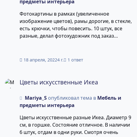
предметы интерьера
Фотокартины в рамках (увеличенное
изображение цветов), рамы дорогие, в стекле,
есть крючки, чтобы повесить. 10 штук, все
разные, делал фотохудожник под заказ
(эксклюзив). Размер 40 на 60 см. Прилагаю
одно фото в качестве примера. Может очень
оживить холл, офис, украсить стены где
18 апреля, 2022
4 г.
1 ответ
угодно. Может стать отличным подарком)
Цена 490 руб. за штуку. При покупке всех -
Цветы искусственные Икеа
весомая скидка.
Цветы искусственные Икеа
Mariya_S
опубликовал тема в
Мебель и
предметы интерьера
Цветы искусственные разные Икеа. Диаметр 9
см, в горшке. Состояние отличное. В наличии
6 штук, отдам в одни руки. Смотря очень