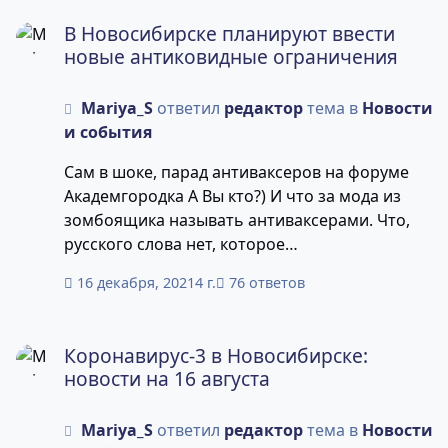
В Новосибирске планируют ввести новые антиковидные
В Новосибирске планируют ввести
новые антиковидные ограничения
Mariya_S
ответил
редактор
тема в
Новости
и события
Сам в шоке, парад антиваксеров на форуме
Академгородка А Вы кто?) И что за мода из
зомбоящика называть антиваксерами. Что,
русского слова нет, которое
антипрививочник? И что, каждый, который не
16 декабря, 2021
4 г.
76 ответов
хочет делать при, сразу анти?
Коронавирус-3 в Новосибирске: новости на 16 августа
Коронавирус-3 в Новосибирске:
новости на 16 августа
Mariya_S
ответил
редактор
тема в
Новости