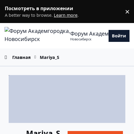
Перейти к содержанию
Посмотреть в приложении
×
D
A better way to browse.
Learn more
.
Форум Академгородка
Войти
Новосибирск
Главная
Mariya_S
Mariya_S