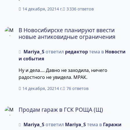
устрашения, чтобы потом протащить что-то
14 декабря, 2021
4 г.
3 336 ответов
меньшее, но не менее гнусное.
В Новосибирске планируют ввести новые антиковидные
В Новосибирске планируют ввести
новые антиковидные ограничения
Mariya_S
ответил
редактор
тема в
Новости
и события
Ну и дела.... Давно не заходила, ничего
радостного не увидела. МРАК.
14 декабря, 2021
4 г.
76 ответов
Продам гараж в ГСК РОЩА (Щ)
Продам гараж в ГСК РОЩА (Щ)
Mariya_S
ответил
Mariya_S
тема в
Гаражи