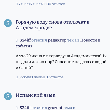
7 июля
7 июль
130 ответов
Горячую воду снова отключат в Академгородке
Горячую воду снова отключат в
Академгородке
S24iff
ответил
редактор
тема в
Новости и
события
А что 29 июня с.г. горводу на Академической,1х
не дали до сих пор? Спасение на дачах с водой
и баней?
3 июля
3 июль
37 ответов
Испанский язык
Испанский язык
S24iff
ответил
gruzoni
тема в