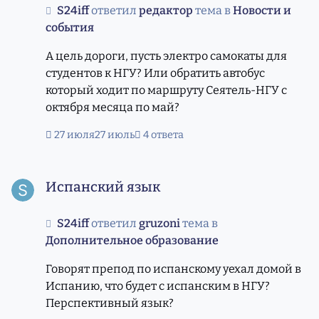
S24iff
ответил
редактор
тема в
Новости и
события
А цель дороги, пусть электро самокаты для
студентов к НГУ? Или обратить автобус
который ходит по маршруту Сеятель-НГУ с
октября месяца по май?
27 июля
27 июль
4 ответа
Испанский язык
Испанский язык
S24iff
ответил
gruzoni
тема в
Дополнительное образование
Говорят препод по испанскому уехал домой в
Испанию, что будет с испанским в НГУ?
Перспективный язык?