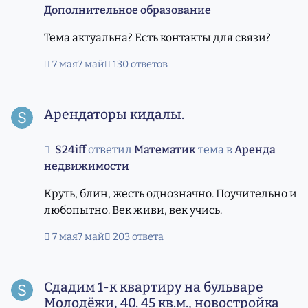
Дополнительное образование
Тема актуальна? Есть контакты для связи?
7 мая
7 май
130 ответов
Арендаторы кидалы.
Арендаторы кидалы.
S24iff
ответил
Математик
тема в
Аренда
недвижимости
Круть, блин, жесть однозначно. Поучительно и
любопытно. Век живи, век учись.
7 мая
7 май
203 ответа
Сдадим 1-к квартиру на бульваре Молодёжи, 40. 45 кв.м.
Сдадим 1-к квартиру на бульваре
Молодёжи, 40. 45 кв.м., новостройка