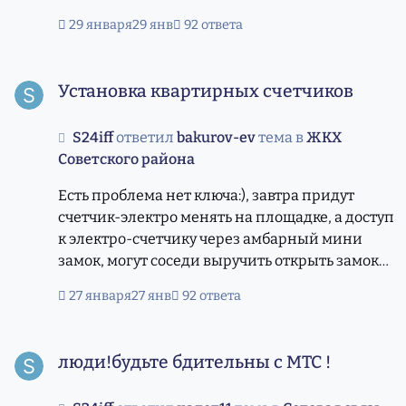
29 января
29 янв
92 ответа
Установка квартирных счетчиков
Установка квартирных счетчиков
S24iff
ответил
bakurov-ev
тема в
ЖКХ
Советского района
Есть проблема нет ключа:), завтра придут
счетчик-электро менять на площадке, а доступ
к электро-счетчику через амбарный мини
замок, могут соседи выручить открыть замок
или у кого еще может быть ключ от обще
27 января
27 янв
92 ответа
домового имущества(на лестничной
площадке) . Энергосбыт предложил через чат-
люди!будьте бдительны с МТС !
дома решить проблему, но тоже нет чата-
люди!будьте бдительны с МТС !
дома(не включен). Может председатель дома
может выручить, но как ему позвонить/