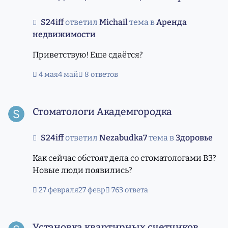
S24iff
ответил
Michail
тема в
Аренда
недвижимости
Приветствую! Еще сдаётся?
4 мая
4 май
8 ответов
Стоматологи Академгородка
Стоматологи Академгородка
S24iff
ответил
Nezabudka7
тема в
Здоровье
Как сейчас обстоят дела со стоматологами ВЗ?
Новые люди появились?
27 февраля
27 февр
763 ответа
Установка квартирных счетчиков
Установка квартирных счетчиков