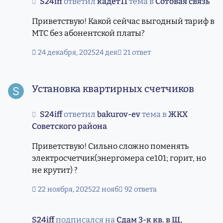
S24iff
ответил
кадет11
тема в
Сотовая связь
написать. Дом на ул. Академическая,1х-хх.
Может кто есть здесь с Академической ул. Есть
Приветствую! Какой сейчас выгодный тариф в
еще тг-канал Новосибирск Сообщество
МТС без абонентской платы?
Академгородка, но уже сегодня вечером
только смогу написать где-нибудь в
24 декабря, 2025
24 дек
21 ответ
комментариях к какой-либо новости.
Установка квартирных счетчиков
Установка квартирных счетчиков
S24iff
ответил
bakurov-ev
тема в
ЖКХ
Советского района
Приветствую! Сильно сложно поменять
электросчетчик(энергомера се101; горит, но
не крутит) ?
22 ноября, 2025
22 нояб
92 ответа
S24iff
подписался на
Сдам 3-к кв. в Щ,