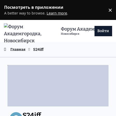
Перейти к содержанию
Посмотреть в приложении
×
D
A better way to browse.
Learn more
.
Форум Академгородка
Войти
Новосибирск
Главная
S24iff
S24iff