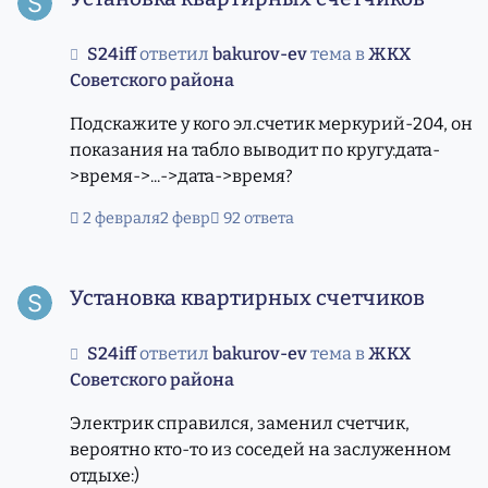
S24iff
ответил
bakurov-ev
тема в
ЖКХ
Советского района
Подскажите у кого эл.счетик меркурий-204, он
показания на табло выводит по кругу:дата-
>время->...->дата->время?
2 февраля
2 февр
92 ответа
Установка квартирных счетчиков
Установка квартирных счетчиков
S24iff
ответил
bakurov-ev
тема в
ЖКХ
Советского района
Электрик справился, заменил счетчик,
вероятно кто-то из соседей на заслуженном
отдыхе:)