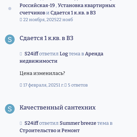
Российская-19
,
Установка квартирных
счетчиков
и
Сдается 1 к.кв. в ВЗ
22 ноября, 2025
22 нояб
Сдается 1 к.кв. в ВЗ
Сдается 1 к.кв. в ВЗ
S24iff
ответил
Log
тема в
Аренда
недвижимости
Цена изменилась?
17 февраля, 2025
1 г.
5 ответов
Качественный сантехних
Качественный сантехних
S24iff
ответил
Summer breeze
тема в
Строительство и Ремонт