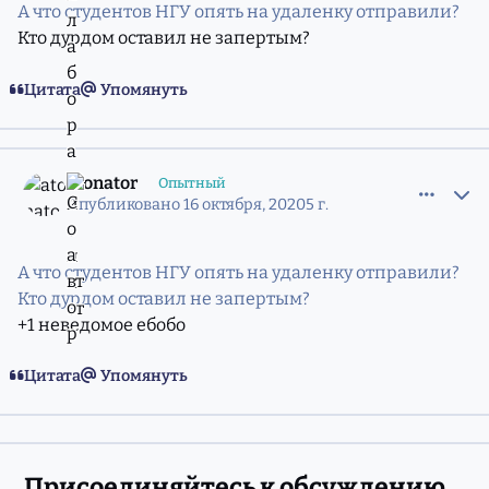
А что студентов НГУ опять на удаленку отправили?
Кто дурдом оставил не запертым?
Цитата
Упомянуть
comment_11792817
Статистика авторов
atonator
Опытный
Опубликовано
16 октября, 2020
5 г.
А что студентов НГУ опять на удаленку отправили?
Кто дурдом оставил не запертым?
+1 неведомое ебобо
Цитата
Упомянуть
Присоединяйтесь к обсуждению