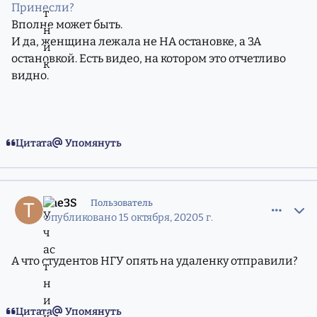
Принесли?
Вполне может быть.
И да, женщина лежала не НА остановке, а ЗА
остановкой. Есть видео, на котором это отчетливо
видно.
Цитата
Упомянуть
comment_11792598
Статистика авторов
The3S
Пользователь
Опубликовано
15 октября, 2020
5 г.
А что студентов НГУ опять на удаленку отправили?
Цитата
Упомянуть