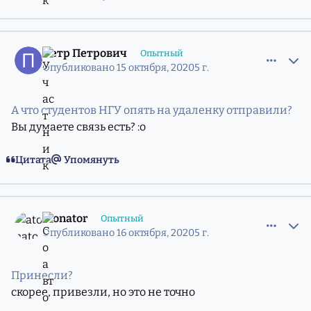
comment_11792599
Статистика авторов
Петр Петрович
Опытный
Опубликовано
15 октября, 2020
5 г.
А что студентов НГУ опять на удаленку отправили?
Вы думаете связь есть? :o
Цитата
Упомянуть
comment_11792741
Статистика авторов
atonator
Опытный
Опубликовано
16 октября, 2020
5 г.
Принесли?
скорее, привезли, но это не точно