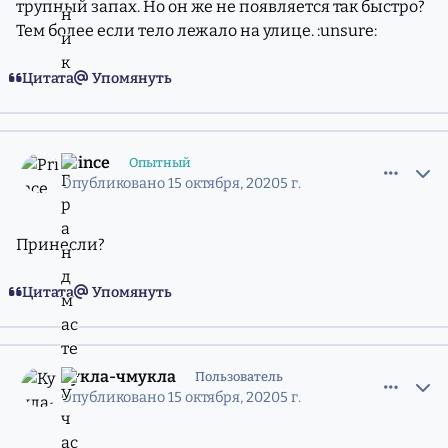
трупный запах. Но он же не появляется так быстро?
Тем более если тело лежало на улице. :unsure:
Цитата
Упомянуть
comment_11792522
Статистика авторов
Prince
Опытный
Опубликовано
15 октября, 2020
5 г.
Принесли?
Цитата
Упомянуть
comment_11792526
Статистика авторов
Кукла-чмукла
Пользователь
Опубликовано
15 октября, 2020
5 г.