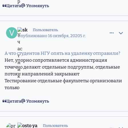
Цитата
Упомянуть
comment_11792775
Статистика авторов
vosk
Пользователь
Опубликовано
16 октября, 2020
5 г.
А что студентов НГУ опять на удаленку отправили?
Нет, упорно сопротивляется администрация
точечно делают: отдельные подгруппы, отдельные
потоки направлений закрывают
Тестирование отдельные факультеты организовали
только
Цитата
Упомянуть
comment_11792781
Статистика авторов
prosto ya
Пользователь