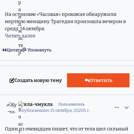
На остановке «Часовая» прохожие обнаружили
мертвую женщину. Трагедия произошла вечером в
среду, 14 октября.
Читать далее
Цитата
Упомянуть
Создать новую тему
Ответить
comment_11792521
Статистика авторов
Кукла-чмукла
Пользователь
Опубликовано
15 октября, 2020
5 г.
Один из очевидцев пишет, что от тела шел сильный