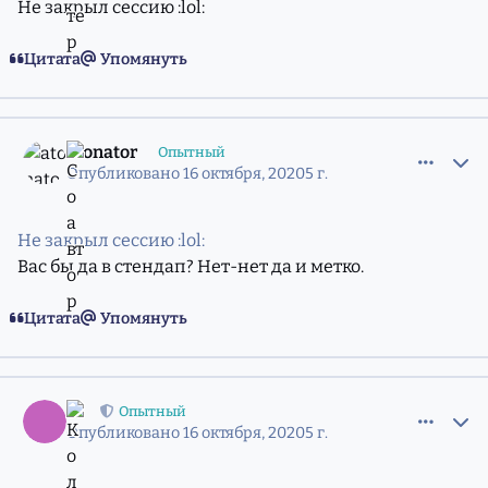
Не закрыл сессию :lol:
Цитата
Упомянуть
comment_11792812
Статистика авторов
atonator
Опытный
Опубликовано
16 октября, 2020
5 г.
Не закрыл сессию :lol:
Вас бы да в стендап? Нет-нет да и метко.
Цитата
Упомянуть
comment_11792815
Статистика авторов
:::
Опытный
Опубликовано
16 октября, 2020
5 г.