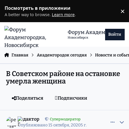
Перейти к содержанию
Посмотреть в приложении
×
D
A better way to browse.
Learn more
.
Форум Академгородка
Войти
Новосибирск
Главная
Академгородок сегодня
Новости и собы
В Советском районе на остановке
умерла женщина
Поделиться
Подписчики
comment_11792513
Статистика авторов
редактор
Супермодератор
Опубликовано
15 октября, 2020
5 г.