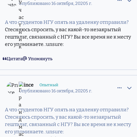
Опубликовано
16 октября, 2020
5 г.
А что студентов НГУ опять на удаленку отправили?
Стесняюсь спросить, у вас какой-то незакрытый
гештальт, связанный с НГУ? Вы все время не к месту
его упоминаете. :unsure:
Цитата
Упомянуть
comment_11792800
Статистика авторов
Prince
Опытный
Опубликовано
16 октября, 2020
5 г.
А что студентов НГУ опять на удаленку отправили?
Стесняюсь спросить, у вас какой-то незакрытый
гештальт, связанный с НГУ? Вы все время не к месту
его упоминаете. :unsure: