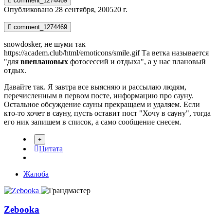
comment_1274469
Опубликовано
28 сентября, 2005
20 г.
comment_1274469
snowdosker, не шуми так
https://academ.club/html/emoticons/smile.gif
Та ветка называется
"для
внеплановых
фотосессий и отдыха", а у нас плановый
отдых.
Давайте так. Я завтра все выясняю и рассылаю людям,
перечисленным в первом посте, информацию про сауну.
Остальное обсуждение сауны прекращаем и удаляем. Если
кто-то хочет в сауну, пусть оставит пост "Хочу в сауну", тогда
его ник запишем в список, а само сообщение снесем.
Цитата
Жалоба
Zebooka