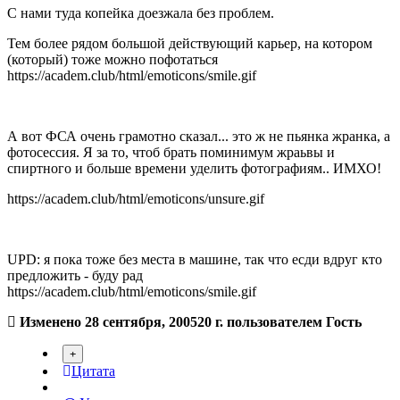
С нами туда копейка доезжала без проблем.
Тем более рядом большой действующий карьер, на котором
(который) тоже можно пофотаться
https://academ.club/html/emoticons/smile.gif
А вот ФСА очень грамотно сказал... это ж не пьянка жранка, а
фотосессия. Я за то, чтоб брать поминимум жраьвы и
спиртного и больше времени уделить фотографиям.. ИМХО!
https://academ.club/html/emoticons/unsure.gif
UPD: я пока тоже без места в машине, так что есди вдруг кто
предложить - буду рад
https://academ.club/html/emoticons/smile.gif
Изменено
28 сентября, 2005
20 г.
пользователем Гость
Цитата