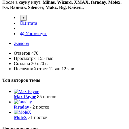
После в сауну идут:
Mihas, Wizard, XMAX, faraday, Molex,
fsa, Ваниль, Silencer, Makz, Big, Kaiser...
Цитата
Упомянуть
Жалоба
Ответов
476
Просмотры
155 тыс
Создана
20 г.
20 г.
Последний ответ
12 янв
12 янв
Топ авторов темы
Max Payne
85 постов
faraday
42 постов
MoleX
31 постов
Популярные дни