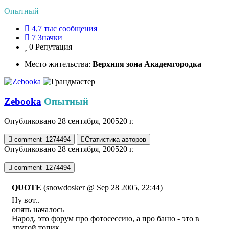
Опытный
4,7 тыс
сообщения
7
Значки
0
Репутация
Место жительства:
Верхняя зона Академгородка
Zebooka
Опытный
Опубликовано
28 сентября, 2005
20 г.
comment_1274494
Статистика авторов
Опубликовано
28 сентября, 2005
20 г.
comment_1274494
QUOTE
(snowdosker @ Sep 28 2005, 22:44)
Ну вот..
опять началось
Народ, это форум про фотосессию, а про баню - это в
другой топик.