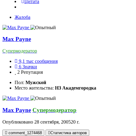
Цитата
Жалоба
Max Payne
Супермодератор
9,1 тыс
сообщения
6
Значки
2
Репутация
Пол:
Мужской
Место жительства:
НЗ Академгородка
Max Payne
Супермодератор
Опубликовано
28 сентября, 2005
20 г.
comment_1274468
Статистика авторов