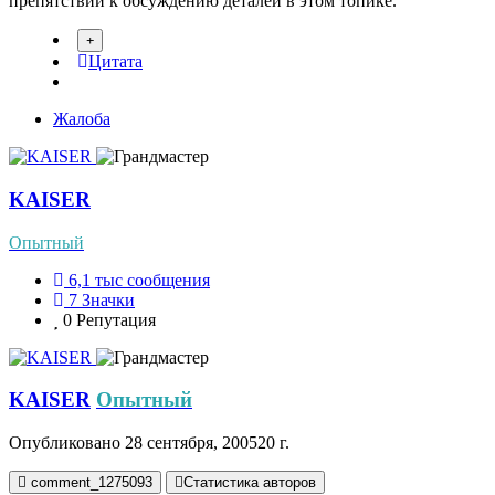
препятствий к обсуждению деталей в этом топике.
Цитата
Жалоба
KAISER
Опытный
6,1 тыс
сообщения
7
Значки
0
Репутация
KAISER
Опытный
Опубликовано
28 сентября, 2005
20 г.
comment_1275093
Статистика авторов