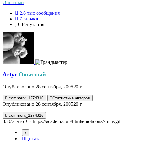
Опытный
2,6 тыс
сообщения
7
Значки
0
Репутация
Artyr
Опытный
Опубликовано
28 сентября, 2005
20 г.
comment_1274316
Статистика авторов
Опубликовано
28 сентября, 2005
20 г.
comment_1274316
83.6% что + я
https://academ.club/html/emoticons/smile.gif
Цитата