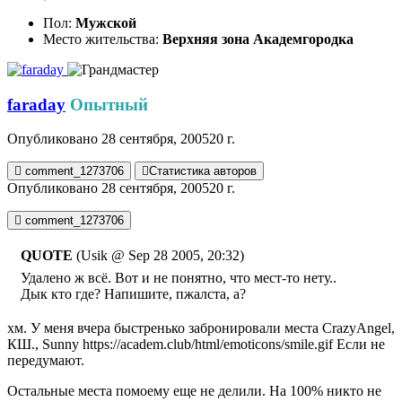
Пол:
Мужской
Место жительства:
Верхняя зона Академгородка
faraday
Опытный
Опубликовано
28 сентября, 2005
20 г.
comment_1273706
Статистика авторов
Опубликовано
28 сентября, 2005
20 г.
comment_1273706
QUOTE
(Usik @ Sep 28 2005, 20:32)
Удалено ж всё. Вот и не понятно, что мест-то нету..
Дык кто где? Напишите, пжалста, а?
хм. У меня вчера быстренько забронировали места CrazyAngel,
КШ., Sunny
https://academ.club/html/emoticons/smile.gif
Если не
передумают.
Остальные места помоему еще не делили. На 100% никто не