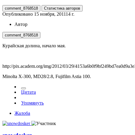
comment_8768518
Статистика авторов
Опубликовано
15 ноября, 2011
14 г.
Автор
comment_8768518
Курайская долина, начало мая.
http://pix.academ.org/img/2012/03/29/4153a6b0f9bf249bd7ea0d9a3
Minolta X-300, MD28/2.8, Fujifilm Astia 100.
Цитата
Упомянуть
Жалоба