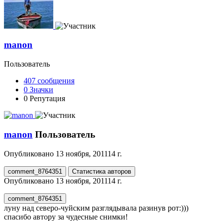
manon
Пользователь
407
сообщения
0
Значки
0
Репутация
manon
Пользователь
Опубликовано
13 ноября, 2011
14 г.
comment_8764351
Статистика авторов
Опубликовано
13 ноября, 2011
14 г.
comment_8764351
луну над северо-чуйским разглядывала разинув рот:)))
спасибо автору за чудесные снимки!