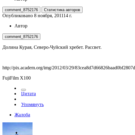
comment_8752176
Статистика авторов
Опубликовано
8 ноября, 2011
14 г.
Автор
comment_8752176
Долина Курая, Северо-Чуйский хребет. Рассвет.
http://pix.academ.org/img/2012/03/29/83cea8d7d66826baad0bf2807
FujiFilm X100
Цитата
Упомянуть
Жалоба