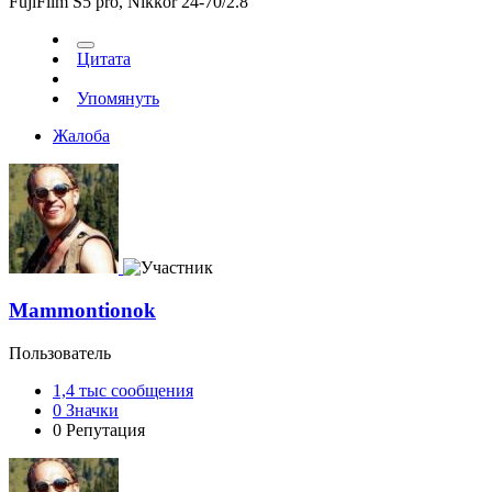
FujiFilm S5 pro, Nikkor 24-70/2.8
Цитата
Упомянуть
Жалоба
Mammontionok
Пользователь
1,4 тыс
сообщения
0
Значки
0
Репутация