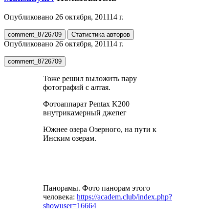
Опубликовано
26 октября, 2011
14 г.
comment_8726709
Статистика авторов
Опубликовано
26 октября, 2011
14 г.
comment_8726709
Тоже решил выложить пару
фотографий с алтая.
Фотоаппарат Pentax K200
внутрикамерный джепег
Южнее озера Озерного, на пути к
Инским озерам.
Панорамы. Фото панорам этого
человека:
https://academ.club/index.php?
showuser=16664