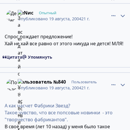
comment_274832
Статистика авторов
ДеNис
Опытный
Опубликовано
19 августа, 2004
21 г.
Спрос рождает предложение!
Хай не хай все равно от этого никуда не дется! МЛЯ!
Цитата
Упомянуть
comment_274833
Статистика авторов
Пользователь №840
Пользователь
Опубликовано
19 августа, 2004
21 г.
А как насчет Фабрики Звезд?
Такое чувство, что все попсовые новинки - это
"творчество фабрикантов".
В своё время (лет 10 назад) у меня было такое