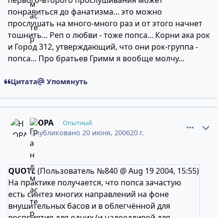
первого-второго прослушивания может
понравиться до фанатизма... это можно
прослушать на много-много раз и от этого начнет
тошнить... Реп о любви - тоже попса... Корни ака рок
и Город 312, утверждающий, что они рок-группа -
попса... Про братьев Гримм я вообще молчу...
Цитата
Упомянуть
comment_2435650
Статистика авторов
НЮРА
Опытный
Опубликовано
20 июня, 2006
20 г.
QUOTE
(Пользователь №840 @ Aug 19 2004, 15:55)
На практике получается, что попса зачастую
есть синтез многих направлений на фоне
внушительных басов и в облегчённой для
восприятия для одних (и надоедливой для