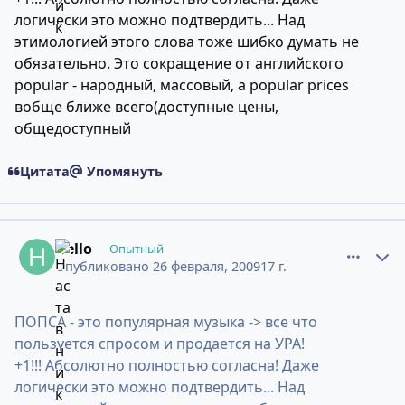
логически это можно подтвердить... Над
этимологией этого слова тоже шибко думать не
обязательно. Это сокращение от английского
popular - народный, массовый, а popular prices
вобще ближе всего(доступные цены,
общедоступный
Цитата
Упомянуть
comment_6242385
Статистика авторов
Hello
Опытный
Опубликовано
26 февраля, 2009
17 г.
ПОПСА - это популярная музыка -> все что
пользуется спросом и продается на УРА!
+1!!! Абсолютно полностью согласна! Даже
логически это можно подтвердить... Над