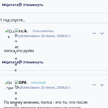
Цитата
Упомянуть
1 год спустя...
comment_2435481
Статистика авторов
O.r.c.k.
Пользователь
Опубликовано
20 июня, 2006
20 г.
попса это рулёз
Цитата
Упомянуть
comment_2435609
Статистика авторов
НЮРА
Опытный
Опубликовано
20 июня, 2006
20 г.
По моему мнению, попса - это то, что после