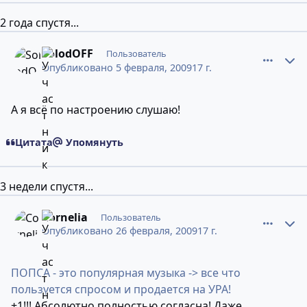
2 года спустя...
comment_6185284
Статистика авторов
SolodOFF
Пользователь
Опубликовано
5 февраля, 2009
17 г.
А я всё по настроению слушаю!
Цитата
Упомянуть
3 недели спустя...
comment_6242198
Статистика авторов
Cornelia
Пользователь
Опубликовано
26 февраля, 2009
17 г.
ПОПСА - это популярная музыка -> все что
пользуется спросом и продается на УРА!
+1!!! Абсолютно полностью согласна! Даже