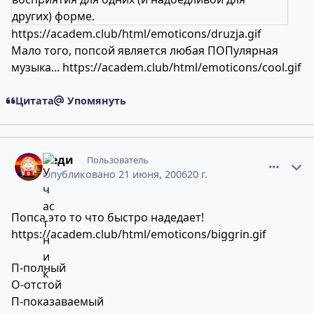
других) форме.
https://academ.club/html/emoticons/druzja.gif
Мало того, попсой является любая ПОПулярная
музыка...
https://academ.club/html/emoticons/cool.gif
Цитата
Упомянуть
comment_2440689
Статистика авторов
Леди
Пользователь
Опубликовано
21 июня, 2006
20 г.
Попса это то что быстро надедает!
https://academ.club/html/emoticons/biggrin.gif
П-полный
О-отстой
П-показаваемый