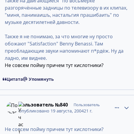
также на двигающиеся "по восьмёрке"
разгорячённые задницы по телевизору в их клипах,
"миня, панимаишъ, настальгия прашибаить" по
музыке десятилетней давности.
Также я не понимаю, за что многие ну просто
обожают "Satisfaction" Benny Benassi. Там
преобладающие звуки напоминают п*рдёж. Ну да
ладно, им виднее.
Не совсем пойму причем тут кислотники?
Цитата
Упомянуть
comment_274844
Статистика авторов
Пользователь №840
Пользователь
Опубликовано
19 августа, 2004
21 г.
Не совсем пойму причем тут кислотники?