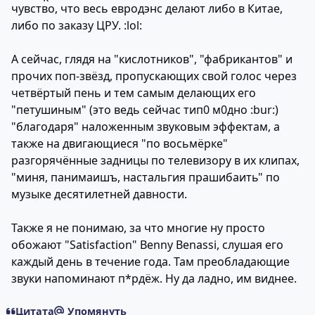
чувство, что весь евродэнс делают либо в Китае,
либо по заказу ЦРУ. :lol:
А сейчас, глядя на "кислотников", "фабрикантов" и
прочих поп-звёзд, пропускающих свой голос через
четвёртый пень и тем самым делающих его
"петушиным" (это ведь сейчас тип0 м0дно :bur:)
"благодаря" наложенным звуковым эффектам, а
также на двигающиеся "по восьмёрке"
разгорячённые задницы по телевизору в их клипах,
"миня, панимаишъ, настальгия прашибаить" по
музыке десятилетней давности.
Также я не понимаю, за что многие ну просто
обожают "Satisfaction" Benny Benassi, слушая его
каждый день в течение года. Там преобладающие
звуки напоминают п*рдёж. Ну да ладно, им виднее.
Цитата
Упомянуть