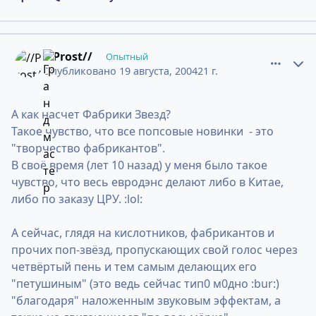
comment_274839
Статистика авторов
//Prost//
Опытный
Опубликовано
19 августа, 2004
21 г.
А как насчет Фабрики Звезд?
Такое чувство, что все попсовые новинки - это
"творчество фабрикантов".
В своё время (лет 10 назад) у меня было такое
чувство, что весь евродэнс делают либо в Китае,
либо по заказу ЦРУ. :lol:
А сейчас, глядя на кислотников, фабрикантов и
прочих поп-звёзд, пропускающих свой голос через
четвёртый пень и тем самым делающих его
"петушиным" (это ведь сейчас тип0 м0дно :bur:)
"благодаря" наложенным звуковым эффектам, а