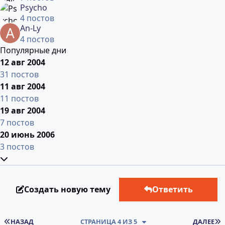
Psycho
4 постов
An-Ly
4 постов
Популярные дни
12 авг 2004
31 постов
11 авг 2004
11 постов
19 авг 2004
7 постов
20 июнь 2006
3 постов
Развернуть обзор темы
Создать новую тему
Ответить
ПЕРВАЯ СТРАНИЦА
НАЗАД
СТРАНИЦА 4 ИЗ 5
ДАЛЕЕ