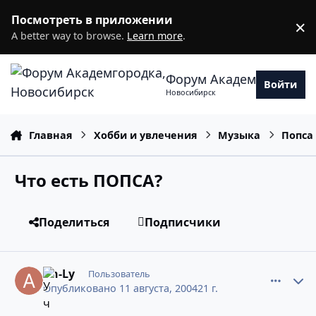
Перейти к содержанию
Посмотреть в приложении
×
D
A better way to browse.
Learn more
.
Форум Академгородка
Войти
Новосибирск
Главная
Хобби и увлечения
Музыка
Попса
Что есть ПОПСА?
Поделиться
Подписчики
comment_268077
Статистика авторов
An-Ly
Пользователь
Опубликовано
11 августа, 2004
21 г.