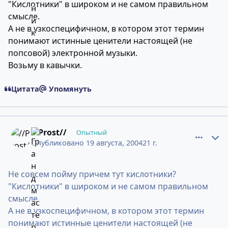
"Кислотники" в широком и не самом правильном
смысле.
А не в узкоспецифичном, в котором этот термин
понимают истинные ценители настоящей (не
попсовой) электронной музыки.
Возьму в кавычки.
Цитата
Упомянуть
comment_274846
Статистика авторов
//Prost//
Опытный
Опубликовано
19 августа, 2004
21 г.
Не совсем пойму причем тут кислотники?
"Кислотники" в широком и не самом правильном
смысле.
А не в узкоспецифичном, в котором этот термин
понимают истинные ценители настоящей (не