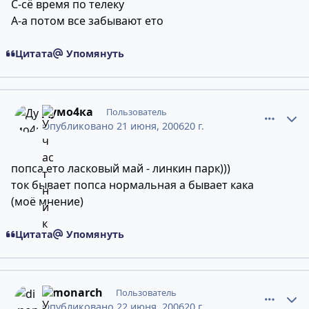
С-сё время по телеку
А-а потом все забывают ето
Цитата
Упомянуть
comment_2442049
Статистика авторов
Думо4ка
Пользователь
Опубликовано
21 июня, 2006
20 г.
попса ето ласковый май - линкин парк)))
ток бывает попса нормальная а бывает кака
(моё мнение)
Цитата
Упомянуть
comment_2443356
Статистика авторов
dimonarch
Пользователь
Опубликовано
22 июня, 2006
20 г.