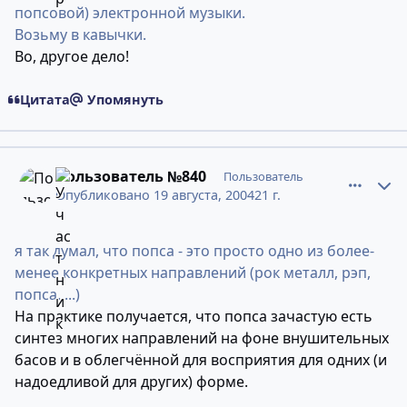
попсовой) электронной музыки.
Возьму в кавычки.
Во, другое дело!
Цитата
Упомянуть
comment_274869
Статистика авторов
Пользователь №840
Пользователь
Опубликовано
19 августа, 2004
21 г.
я так думал, что попса - это просто одно из более-
менее конкретных направлений (рок металл, рэп,
попса.....)
На практике получается, что попса зачастую есть
синтез многих направлений на фоне внушительных
басов и в облегчённой для восприятия для одних (и
надоедливой для других) форме.