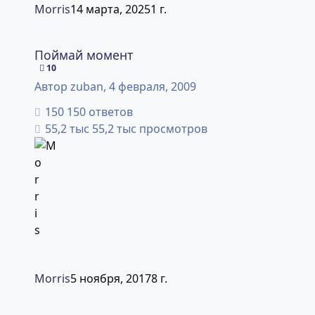
Morris
14 марта, 2025
1 г.
Поймай момент
Поймай момент
10
Автор
zuban
,
4 февраля, 2009
150 ответов
55,2 тыс просмотров
Morris
5 ноября, 2017
8 г.
Кто на чем ездит