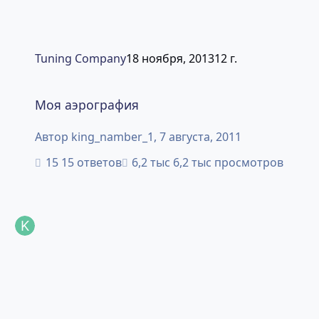
Tuning Company
18 ноября, 2013
12 г.
Моя аэрография
Моя аэрография
Автор
king_namber_1
,
7 августа, 2011
15 ответов
6,2 тыс просмотров