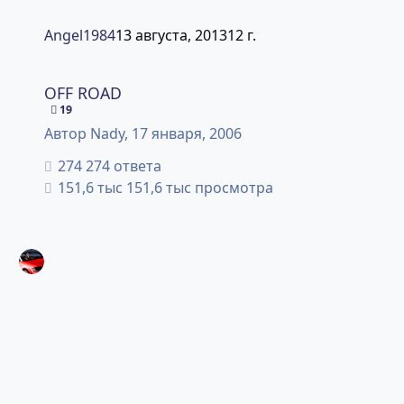
Angel1984
13 августа, 2013
12 г.
OFF ROAD
OFF ROAD
19
Автор
Nady
,
17 января, 2006
274 ответа
151,6 тыс просмотра