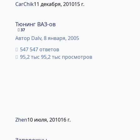
CarChik
11 декабря, 2010
15 г.
Тюнинг ВАЗ-ов
Тюнинг ВАЗ-ов
37
Автор
Dalv
,
8 января, 2005
547 ответов
95,2 тыс просмотров
Zhen
10 июля, 2010
16 г.
Запорожцы
Запорожцы