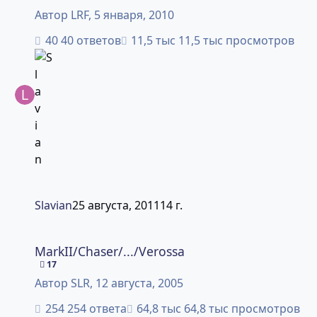
Автор
LRF
,
5 января, 2010
40 ответов
11,5 тыс просмотров
Slavian
25 августа, 2011
14 г.
MarkII/Chaser/.../Verossa
MarkII/Chaser/.../Verossa
17
Автор
SLR
,
12 августа, 2005
254 ответа
64,8 тыс просмотров