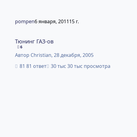
pompen
6 января, 2011
15 г.
Тюнинг ГАЗ-ов
Тюнинг ГАЗ-ов
6
Автор
Christian
,
28 декабря, 2005
81 ответ
30 тыс просмотра