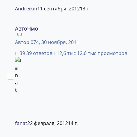
Andreikin
11 сентября, 2012
13 г.
АвтоЧмо
АвтоЧмо
3
Автор
074
,
30 ноября, 2011
39 ответов
12,6 тыс просмотров
fanat
22 февраля, 2012
14 г.
Страшное-2.