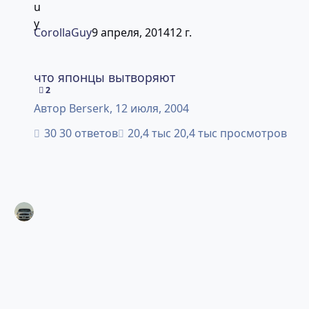
CorollaGuy
9 апреля, 2014
12 г.
что японцы вытворяют
что японцы вытворяют
2
Автор
Berserk
,
12 июля, 2004
30 ответов
20,4 тыс просмотров