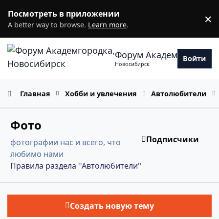
Перейти к содержанию
Посмотреть в приложении
×
D
A better way to browse.
Learn more
.
Форум Академгородка
Войти
Новосибирск
Главная
Хобби и увлечения
Автолюбители
Фото
Подписчики
фотографии нас и всего, что
любимо нами
Правила раздела ''Автолюбители''
Создать новую тему