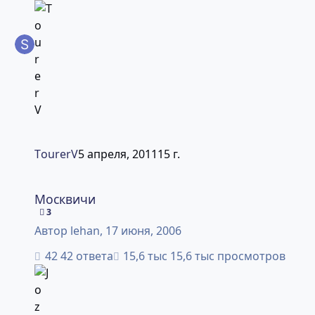
ТourerV
5 апреля, 2011
15 г.
Москвичи
Москвичи
3
Автор
lehan
,
17 июня, 2006
42 ответа
15,6 тыс просмотров