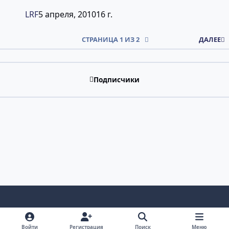
LRF
5 апреля, 2010
16 г.
СТРАНИЦА 1 ИЗ 2
ДАЛЕЕ
Подписчики
Светлый режим
Темный режим
Системные предпочтения
v
Войти
Регистрация
Поиск
Меню