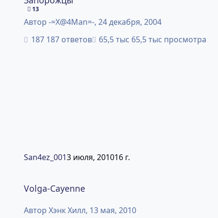
13
Автор
-=X@4Man=-
,
24 декабря, 2004
187 ответов
65,5 тыс просмотра
San4ez_001
3 июля, 2010
16 г.
Volga-Cayenne
Volga-Cayenne
Автор
Хэнк Хилл
,
13 мая, 2010