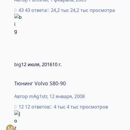
43 ответа
24,2 тыс просмотра
big
12 июля, 2016
10 г.
Тюнинг Volvo S80-90
Тюнинг Volvo S80-90
Автор
mAg1str
,
12 января, 2008
12 ответов
4 тыс просмотров