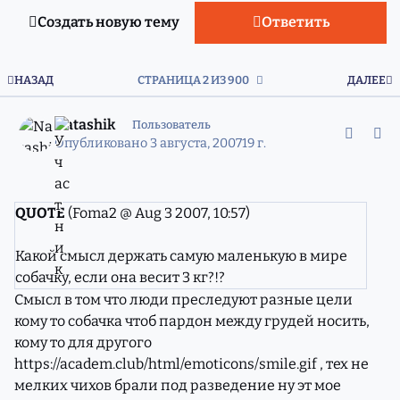
Создать новую тему
Ответить
ПЕРВАЯ СТРАНИЦА
П
НАЗАД
СТРАНИЦА 2 ИЗ 900
ДАЛЕЕ
comment_4406200
Статистика авторов
Natashik
Пользователь
Опубликовано
3 августа, 2007
19 г.
QUOTE
(Foma2 @ Aug 3 2007, 10:57)
Какой смысл держать самую маленькую в мире
собачку, если она весит 3 кг?!?
Смысл в том что люди преследуют разные цели
кому то собачка чтоб пардон между грудей носить,
кому то для другого
https://academ.club/html/emoticons/smile.gif
, тех не
мелких чихов брали под разведение ну эт мое