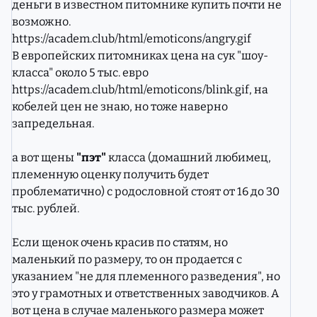
деньги в известном питомнике купить почти не
возможно.
https://academ.club/html/emoticons/angry.gif
В европейских питомниках цена на сук "шоу-
класса" около 5 тыс. евро
https://academ.club/html/emoticons/blink.gif
, на
кобелей цен не знаю, но тоже наверно
запредельная.
а вот щены
"пэт"
класса (домашний любимец,
племенную оценку получить будет
проблематично) с родословной стоят от 16 до 30
тыс. рублей.
Если щенок очень красив по статям, но
маленький по размеру, то он продается с
указанием "не для племенного разведения", но
это у грамотных и ответственных заводчиков. А
вот цена в случае маленького размера может