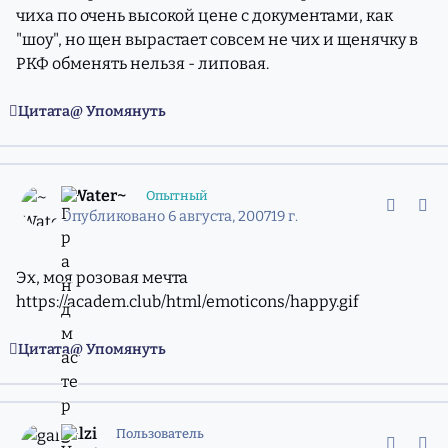
чиха по очень высокой цене с документами, как
"шоу", но щен вырастает совсем не чих и щенячку в
РКФ обменять нельзя - липовая.
Цитата
Упомянуть
comment_4417406
Статистика авторов
~Water~
Опытный
Опубликовано
6 августа, 2007
19 г.
Эх, моя розовая мечта
https://academ.club/html/emoticons/happy.gif
Цитата
Упомянуть
comment_4431358
Статистика авторов
galzi
Пользователь