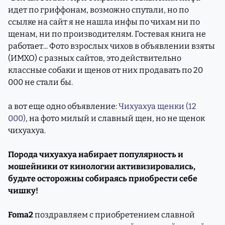
идет по гриффонам, возможно спутали, но по
ссылке на сайт я не нашла инфы по чихам ни по
щенам, ни по производителям. Гостевая книга не
работает... Фото взрослых чихов в объявлении взяты
(ИМХО) с разных сайтов, это действительно
классные собаки и щенов от них продавать по 20
000 не стали бы.
а вот еще одно объявление:
Чихуахуа щенки (12
000)
, на фото милый и славный щен, но не щенок
чихуахуа.
Порода чихуахуа набирает популярность и
мошейники от кинологии активизировались,
будьте осторожны собираясь приобрести себе
чишку!
Foma2
поздравляем с приобретением славной