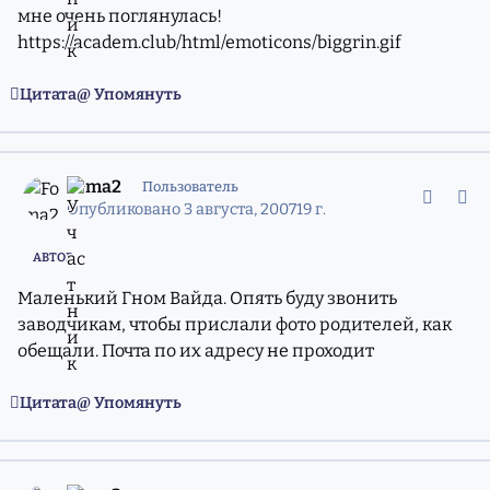
мне очень поглянулась!
https://academ.club/html/emoticons/biggrin.gif
Цитата
Упомянуть
comment_4407109
Статистика авторов
Foma2
Пользователь
Опубликовано
3 августа, 2007
19 г.
АВТОР
Маленький Гном Вайда. Опять буду звонить
заводчикам, чтобы прислали фото родителей, как
обещали. Почта по их адресу не проходит
Цитата
Упомянуть
comment_4416667
Статистика авторов