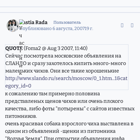
comment_4417088
Статистика авторов
Nastia Rada
Пользователь
Опубликовано
6 августа, 2007
19 г.
QUOTE
(Foma2 @ Aug 3 2007, 11:40)
Сейчас посмотрела московские объявления на
СЛАНДО и сразу захотелось кипить много-много
маленьких чихов. Они все такие хорошенькие
http://www.slando.ru/search/moscow/0_1.htm...1&cat
egory_id=0
к сожалению там примерно половина
представленых щенов чихов или очень плохого
качества, либо фоты "потырены" с сайтов известных
питомников.
очень красивая собака взрослого чиха выставлена в
одном из объявлений -щенки из питомника
"Волчья Земля". При открытии объявления инфа