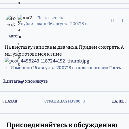
comment_4458243
Статистика авторов
Foma2
Пользователь
Опубликовано
16 августа, 2007
18 г.
АВТОР
На выставку записаны два чиха. Придем смотреть. А
мы уже готовимся к зиме
Изменено
16 августа, 2007
18 г.
пользователем Гость
Цитата
Упомянуть
ПЕРВАЯ СТРАНИЦА
П
НАЗАД
СТРАНИЦА 2 ИЗ 900
ДАЛЕЕ
Присоединяйтесь к обсуждению