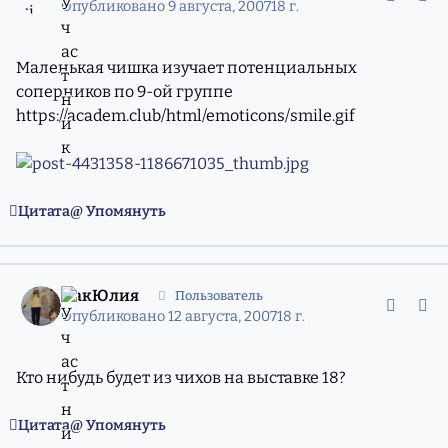
Опубликовано
9 августа, 2007
18 г.
Маленькая чишка изучает потенциальных
соперников по 9-ой группе
https://academ.club/html/emoticons/smile.gif
Цитата
Упомянуть
comment_4441168
Статистика авторов
ПакЮлия
Пользователь
Опубликовано
12 августа, 2007
18 г.
Кто нибудь будет из чихов на выставке 18?
Цитата
Упомянуть