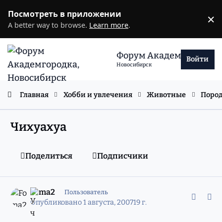
Перейти к содержанию
Посмотреть в приложении
×
D
A better way to browse.
Learn more
.
Форум Академгородка
Войти
Новосибирск
Главная
Хобби и увлечения
Животные
Пород
Чихуахуа
Поделиться
Подписчики
comment_4397567
Статистика авторов
Foma2
Пользователь
Опубликовано
1 августа, 2007
19 г.