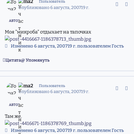
Foma2
Пользователь
Опубликовано
6 августа, 2007
19 г.
АВТОР
Моя "микроба" отдыхает на тапочках
Изменено
6 августа, 2007
19 г.
пользователем Гость
Цитата
Упомянуть
comment_4416671
Статистика авторов
Foma2
Пользователь
Опубликовано
6 августа, 2007
19 г.
АВТОР
Там же.
Изменено
6 августа, 2007
19 г.
пользователем Гость