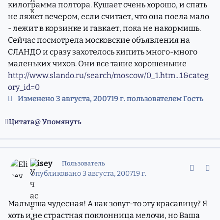
килограмма полтора. Кушает очень хорошо, и спать
не ляжет вечером, если считает, что она поела мало
- лежит в корзинке и гавкает, пока не накормишь.
Сейчас посмотрела московские объявления на
СЛАНДО и сразу захотелось кипить много-много
маленьких чихов. Они все такие хорошенькие
http://www.slando.ru/search/moscow/0_1.htm...1&categ
ory_id=0
Изменено
3 августа, 2007
19 г.
пользователем Гость
Цитата
Упомянуть
comment_4407002
Статистика авторов
Elisey
Пользователь
Опубликовано
3 августа, 2007
19 г.
Малышка чудесная! А как зовут-то эту красавицу? Я
хоть и не страстная поклонница мелочи, но Ваша