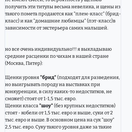
получить эти титулы весьма невелика, и щены из
такого помета продаются как "плем-класс" (брид-
класс) и как "домашние любимцы" (пэт-класс)в
зависимости от экстерьера самих малышей.
но все очень индивидуально!!! я выкладываю
средние расценки по чихам в нашей стране
(Москва, Питер):
Щенки уровня
"брид"
(подходят для разведения,
но выигрывать породу на выставках при
конкуренции, в силу каких-то недостатков, не
сможет) стоят от 1-1,5 тыс. евро.
Щенки класса
"шоу"
(без крупных недостатков)
стоят - кобели от 1,5 тыс. евро и выше, суки от 2
тыс. евро и выше. В основном цена на сук "шоу"
2,5 тыс. евро. Суку такого уровня даже за такие