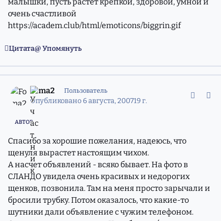
малышки, пусть растет крепкой, здоровой, умной и
очень счастливой
https://academ.club/html/emoticons/biggrin.gif
Цитата
Упомянуть
comment_4417189
Статистика авторов
Foma2
Пользователь
Опубликовано
6 августа, 2007
19 г.
АВТОР
Спасибо за хорошие пожелания, надеюсь, что
щенуля вырастет настоящим чихом.
А насчет объявлений - всяко бывает. На фото в
СЛАНДО увидела очень красивых и недорогих
щенков, позвонила. Там на меня просто зарычали и
бросили трубку. Потом оказалось, что какие-то
шутники дали объявление с чужим телефоном.