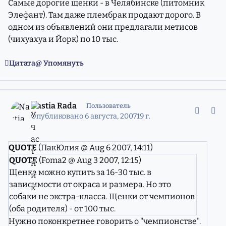
Самые дорогие щенки - в Челябинске (питомник
Элефант). Там даже плембрак продают дорого. В
одном из объявлений они предлагали метисов
(чихуахуа и Йорк) по 10 тыс.
Цитата
Упомянуть
comment_4417364
Статистика авторов
Nastia Rada
Пользователь
Опубликовано
6 августа, 2007
19 г.
QUOTE
(ПакЮлия @ Aug 6 2007, 14:11)
QUOTE
(Foma2 @ Aug 3 2007, 12:15)
Щенка можно купить за 16-30 тыс. в
зависимости от окраса и размера. Но это
собаки не экстра-класса. Щенки от чемпионов
(оба родителя) - от 100 тыс.
Нужно поконкретнее говорить о "чемпионстве".