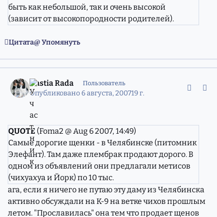
быть как небольшой, так и очень высокой
(зависит от высокопородности родителей).
Цитата
Упомянуть
comment_4417395
Статистика авторов
Nastia Rada
Пользователь
Опубликовано
6 августа, 2007
19 г.
QUOTE
(Foma2 @ Aug 6 2007, 14:49)
Самые дорогие щенки - в Челябинске (питомник
Элефант). Там даже плембрак продают дорого. В
одном из объявлений они предлагали метисов
(чихуахуа и Йорк) по 10 тыс.
ага, если я ничего не путаю эту даму из Челябинска
активно обсуждали на К-9 на ветке чихов прошлым
летом. "Прославилась" она тем что продает щенов