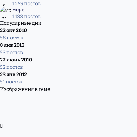
1 259 постов
море
1 188 постов
Популярные дни
22 окт 2010
58 постов
8 янв 2013
53 постов
22 июнь 2010
52 постов
23 янв 2012
51 постов
Изображения в теме
Развернуть обзор темы