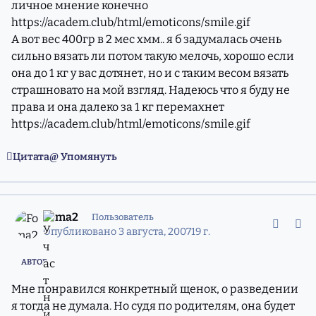
личное мнение конечно
https://academ.club/html/emoticons/smile.gif
А вот вес 400гр в 2 мес хмм.. я б задумалась очень
сильно вязать ли потом такую мелочь, хорошо если
она до 1 кг у вас дотянет, но и с таким весом вязать
страшновато на мой взгляд. Надеюсь что я буду не
права и она далеко за 1 кг перемахнет
https://academ.club/html/emoticons/smile.gif
Цитата
Упомянуть
comment_4406254
Статистика авторов
Foma2
Пользователь
Опубликовано
3 августа, 2007
19 г.
АВТОР
Мне понравился конкретный щенок, о разведении
я тогда не думала. Но судя по родителям, она будет