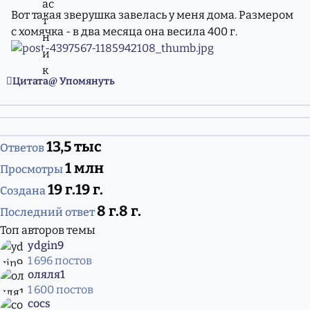
Вот такая зверушка завелась у меня дома. Размером
с хомячка - в два месяца она весила 400 г.
Цитата
Упомянуть
13,5 тыс
Ответов
1 млн
Просмотры
19 г.
19 г.
Создана
8 г.
8 г.
Последний ответ
Топ авторов темы
ydgin9
1 696 постов
оляля1
1 600 постов
cocs