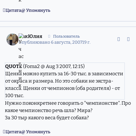
Цитата
Упомянуть
comment_4417033
Статистика авторов
ПакЮлия
Пользователь
Опубликовано
6 августа, 2007
19 г.
QUOTE
(Foma2 @ Aug 3 2007, 12:15)
Щенка можно купить за 16-30 тыс. в зависимости
от окраса и размера. Но это собаки не экстра-
класса. Щенки от чемпионов (оба родителя) - от
100 тыс.
Нужно поконкретнее говорить о "чемпионстве". Про
какое чемпионство речь шла? Мира?
За 30 тыр какого веса будет собака?
Цитата
Упомянуть