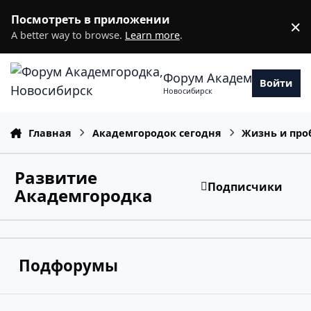
Перейти к содержанию
Посмотреть в приложении
×
D
A better way to browse.
Learn more
.
Форум Академгородка
Войти
Новосибирск
Главная
Академгородок сегодня
Жизнь и про
Развитие
Подписчики
Академгородка
Подфорумы
Бизнес в Академгородке