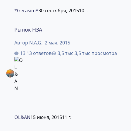
*Gerasim*
30 сентября, 2015
10 г.
Рынок НЗА
Рынок НЗА
Автор
N.A.G.
,
2 мая, 2015
13 ответов
3,5 тыс просмотра
OL&AN
15 июня, 2015
11 г.
И где же новый парк?