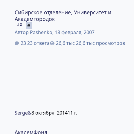
Сибирское отделение, Университет и Академгородок
Сибирское отделение, Университет и
Академгородок
2
Автор
Pashenko
,
18 февраля, 2007
23 ответа
26,6 тыс просмотров
Serge&
8 октября, 2014
11 г.
АкадемФонд
АкадемФонд