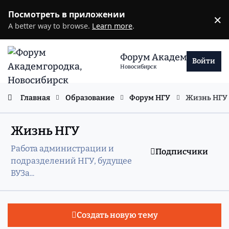
Перейти к содержанию
Посмотреть в приложении
×
D
A better way to browse.
Learn more
.
Форум Академгородка
Войти
Новосибирск
Главная
Образование
Форум НГУ
Жизнь НГУ
Жизнь НГУ
Работа администрации и
Подписчики
подразделений НГУ, будущее
ВУЗа...
Создать новую тему