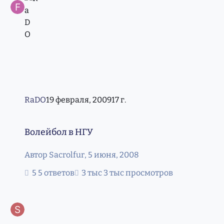
RaDO
19 февраля, 2009
17 г.
Волейбол в НГУ
Волейбол в НГУ
Автор
Sacrolfur
,
5 июня, 2008
5 ответов
3 тыс просмотров