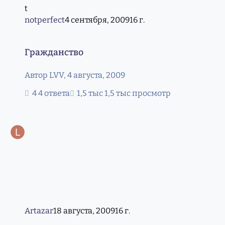
notperfect
4 сентября, 2009
16 г.
Гражданство
Гражданство
Автор
LVV
,
4 августа, 2009
4 ответа
1,5 тыс просмотр
Artazar
18 августа, 2009
16 г.