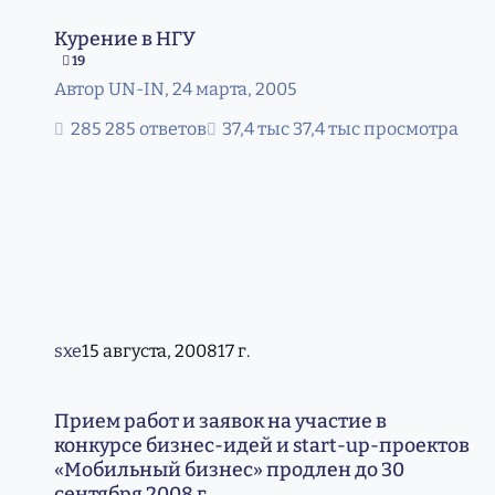
Курение в НГУ
Курение в НГУ
19
Автор
UN-IN
,
24 марта, 2005
285 ответов
37,4 тыс просмотра
sxe
15 августа, 2008
17 г.
Прием работ и заявок на участие в конкурсе бизнес-иде
Прием работ и заявок на участие в
конкурсе бизнес-идей и start-up-проектов
«Мобильный бизнес» продлен до 30
сентября 2008 г.