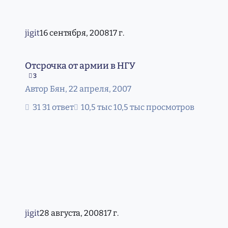
jigit
16 сентября, 2008
17 г.
Отсрочка от армии в НГУ
Отсрочка от армии в НГУ
3
Автор
Бян
,
22 апреля, 2007
31 ответ
10,5 тыс просмотров
jigit
28 августа, 2008
17 г.