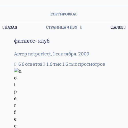
СОРТИРОВКА
ПЕРВАЯ СТРАНИЦА
П
НАЗАД
СТРАНИЦА 4 ИЗ 9
ДАЛЕЕ
фитнесс- клуб
фитнесс- клуб
Автор
notperfect
,
1 сентября, 2009
6 ответов
1,6 тыс просмотров