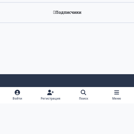
Подписчики
Светлый режим
Темный режим
Системные предпочтения
v
Войти
Регистрация
Поиск
Меню
k
Обратная связь
Cookie-файлы
RSS
Форум Академгородка, Новосибирск