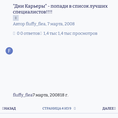
"Дни Карьеры" - попади в список лучших специалистов!!
"Дни Карьеры" - попади в список лучших
специалистов!!!!
Автор
fluffy_flea
,
7 марта, 2008
0 ответов
1,4 тыс просмотров
fluffy_flea
7 марта, 2008
18 г.
ПЕРВАЯ СТРАНИЦА
П
НАЗАД
СТРАНИЦА 4 ИЗ 9
ДАЛЕЕ